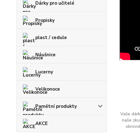
Dárky pro učitelé
Propisky
plast / cedule
Náušnice
Lucerny
Velikonoce
Pamětní produkty
Vaše dárk
naše zku
AKCE
obrovs