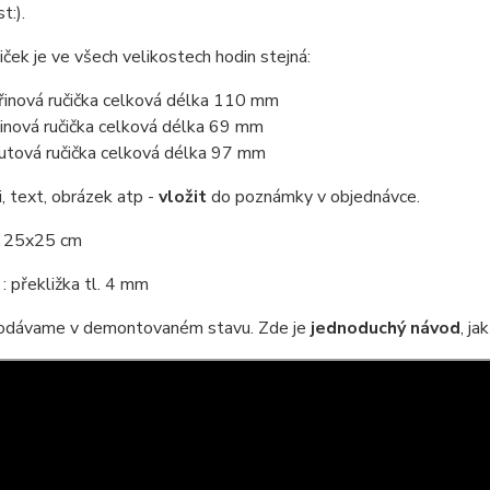
t:).
iček je ve všech velikostech hodin stejná:
řinová ručička celková délka 110 mm
inová ručička celková délka 69 mm
utová ručička celková délka 97 mm
i, text, obrázek atp -
vložit
do poznámky v objednávce.
: 25x25 cm
: překližka tl. 4 mm
odávame v demontovaném stavu. Zde je
jednoduchý návod
, j