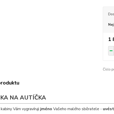
Dos
Nej
1 
Číslo p
produktu
ČKA NA AUTÍČKA
kabiny Vám vygravíruji
jméno
Vašeho malého sběratele -
uvés