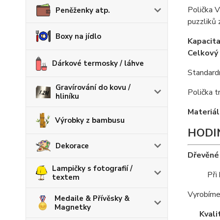
Polička 
Peněženky atp.
puzzliků
Boxy na jídlo
Kapacita
Celkový
Dárkové termosky / láhve
Standard
Gravírování do kovu /
Polička 
hliníku
Materiál
Výrobky z bambusu
HODI
Dekorace
Dřevěné 
Lampičky s fotografií /
Při každ
textem
Vyrobíme 
Medaile & Přívěsky &
Magnetky
Kvali