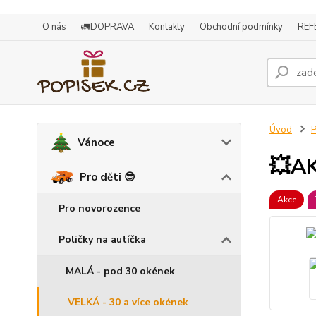
O nás
🚛DOPRAVA
Kontakty
Obchodní podmínky
REF
Úvod
P
Vánoce
💥AK
Pro děti 😎
Akce
Pro novorozence
Poličky na autíčka
MALÁ - pod 30 okének
VELKÁ - 30 a více okének