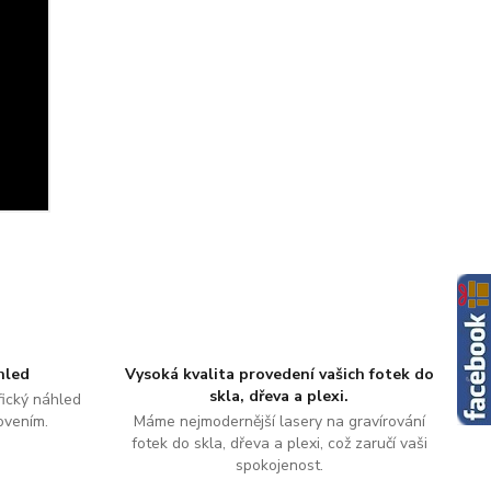
hled
Vysoká kvalita provedení vašich fotek do
skla, dřeva a plexi.
ický náhled
ovením.
Máme nejmodernější lasery na gravírování
fotek do skla, dřeva a plexi, což zaručí vaši
spokojenost.