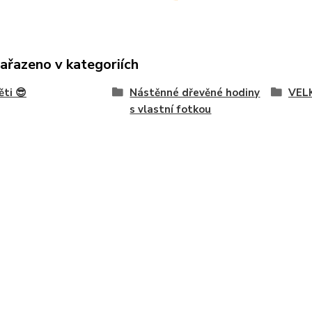
zařazeno v kategoriích
ěti 😎
Nástěnné dřevěné hodiny
VELK
s vlastní fotkou