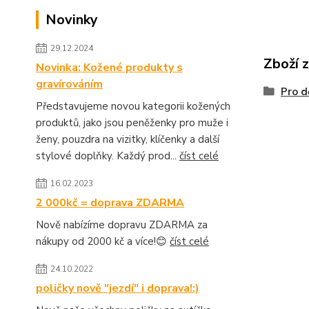
Novinky
29.12.2024
Zboží 
Novinka: Kožené produkty s
gravírováním
Pro d
Představujeme novou kategorii kožených
produktů, jako jsou peněženky pro muže i
ženy, pouzdra na vizitky, klíčenky a další
stylové doplňky. Každý prod...
číst celé
16.02.2023
2 000kč = doprava ZDARMA
Nově nabízíme dopravu ZDARMA za
nákupy od 2000 kč a více!😊
číst celé
24.10.2022
poličky nově "jezdí" i doprava!:)