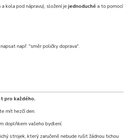
 a kola pod nápravu), složení je
jednoduché
a to pomocí
napsat např. "směr poličky doprava".
st pro každého.
e mít hezčí den.
lým doplňkem vašeho bydlení.
tichý strojek, který zaručeně nebude rušit žádnou tichou