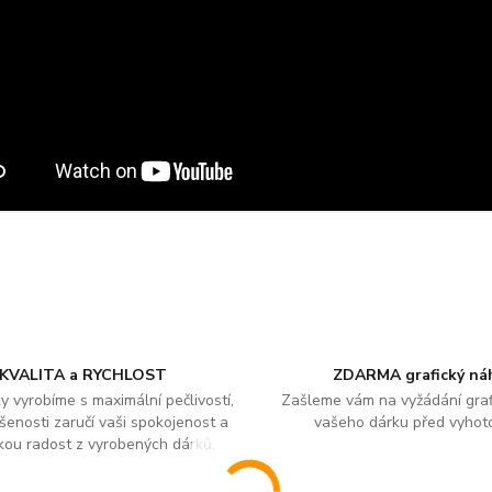
KVALITA a RYCHLOST
ZDARMA grafický ná
y vyrobíme s maximální pečlivostí,
Zašleme vám na vyžádání graf
šenosti zaručí vaši spokojenost a
vašeho dárku před vyhot
kou radost z vyrobených dárků.