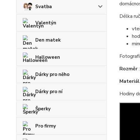
domácnos
Svatba
Délka ruč
Valentýn
vte
hod
Den matek
min
Fotografi
Halloween
Rozměr
Dárky pro něho
Materiál
Dárky pro ní
Hodiny d
Šperky
Pro firmy