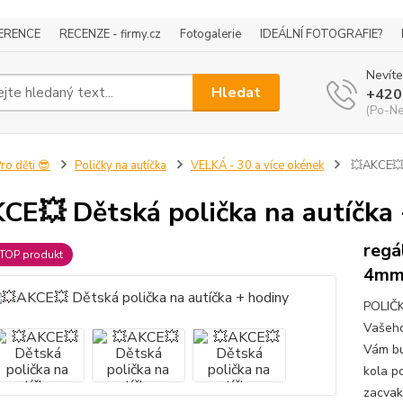
ERENCE
RECENZE - firmy.cz
Fotogalerie
IDEÁLNÍ FOTOGRAFIE?
Nevíte
Hledat
+420
(Po-Ne
ro děti 😎
Poličky na autíčka
VELKÁ - 30 a více okének
💥AKCE💥 
CE💥 Dětská polička na autíčka
regá
TOP produkt
4m
POLIČK
Vašeho
Vám bu
kola p
zacvak