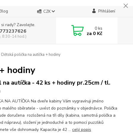
Blog
Přihlášení
CZK
 si rady? Zavolejte.
0
ks
773237626
za
0 Kč
, 8:30-14 hod.)
Dětská polička na autíčka + hodiny
 + hodiny
l na autíčka - 42 ks + hodiny pr.25cm / tl.
m
A NA AUTÍČKA Na dveře kabiny Vám vygravíruji jméno
 malého sběratele - uvést do poznámky v objednávce. Polička
de doručena rozložená na tři díly (kabina, samotná polička a
od nápravu), složení je jednoduché a to pomocí puzzliků
nete vše dohromady. Kapacita je 42 ...
celý popis