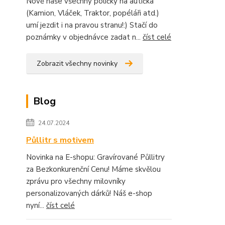
Nově naše všechny poličky na autíčka
(Kamion, Vláček, Traktor, popéláři atd.)
umí jezdit i na pravou stranu!:) Stačí do
poznámky v objednávce zadat n...
číst celé
Zobrazit všechny novinky
Blog
24.07.2024
Půllitr s motivem
Novinka na E-shopu: Gravírované Půllitry
za Bezkonkurenční Cenu! Máme skvělou
zprávu pro všechny milovníky
personalizovaných dárků! Náš e-shop
nyní...
číst celé