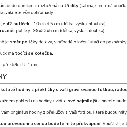
Vám bude doručena rozložená na
tři díly
(kabina, samotná polička
 zacvaknete vše dohromady.
 je 42 autíček
- 10x4x4,5 cm (délka, výška, hloubka)
 rozměr
poličky : 99x33x5 cm (délka, výška, hloubka)
ně je
směr poličky
doleva, v případě otočení stačí do poznámky 
truck má
točící se kolečka.
: překližka tl. 4 mm
NY
kulaté hodiny z překližky s vaší gravírovanou fotkou, rado
ém pohledu na hodiny, uvidíte
své nejmilejší
a hnedle budet
vám originální hodiny z překližky s Vaší fotkou, které budou mi
tou provedení a cenou budete mile překvapeni.
Součástí je 