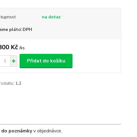
tupnost
na dotaz
sme plátci DPH
800 Kč
/
ks
Přidat do košíku
roduktu:
1.2
t do poznámky
v objednávce.