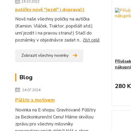
24.10.2022
poličky nově "jezdí" i doprava!:)
Nově naše všechny poličky na autíčka
(Kamion, Vláček, Traktor, popéláři atd.)
umí jezdit i na pravou stranu!:) Stačí do
poznámky v objednávce zadat n...
číst celé
Zobrazit všechny novinky
Přívěse
nákupní
Blog
280 K
24.07.2024
Půllitr s motivem
Novinka na E-shopu: Gravírované Půllitry
za Bezkonkurenční Cenu! Máme skvělou
zprávu pro všechny milovníky