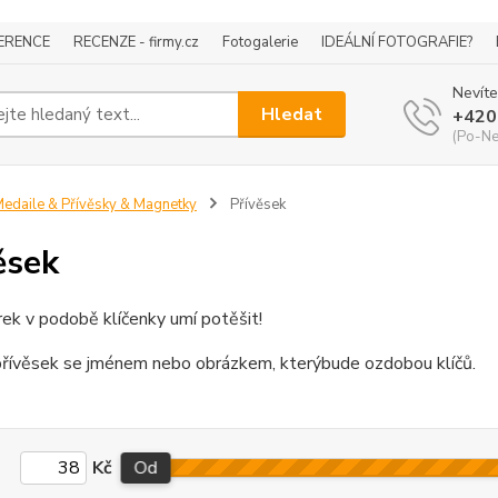
ERENCE
RECENZE - firmy.cz
Fotogalerie
IDEÁLNÍ FOTOGRAFIE?
Nevíte
Hledat
+420
(Po-Ne
edaile & Přívěsky & Magnetky
Přívěsek
ěsek
rek v podobě klíčenky umí potěšit!
přívěsek se jménem nebo obrázkem, kterýbude ozdobou klíčů.
Kč
Od