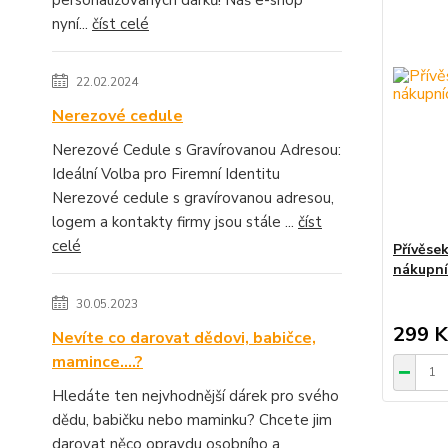
personalizovaných dárků! Náš e-shop
nyní...
číst celé
22.02.2024
Nerezové cedule
Nerezové Cedule s Gravírovanou Adresou:
Ideální Volba pro Firemní Identitu
Nerezové cedule s gravírovanou adresou,
logem a kontakty firmy jsou stále ...
číst
celé
Přívěse
nákupní
30.05.2023
299 K
Nevíte co darovat dědovi, babičce,
mamince....?
Hledáte ten nejvhodnější dárek pro svého
dědu, babičku nebo maminku? Chcete jim
darovat něco opravdu osobního a