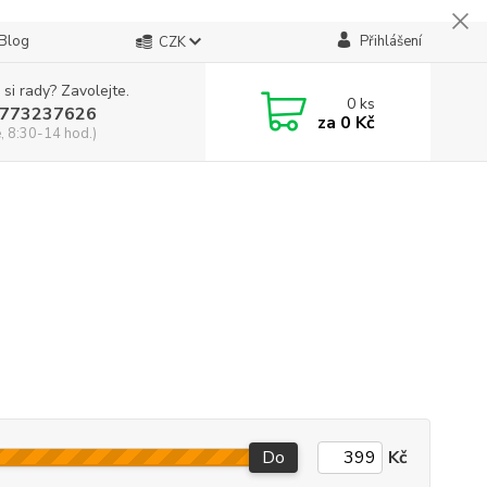
Blog
Přihlášení
CZK
 si rady? Zavolejte.
0
ks
773237626
za
0 Kč
, 8:30-14 hod.)
Do
Kč