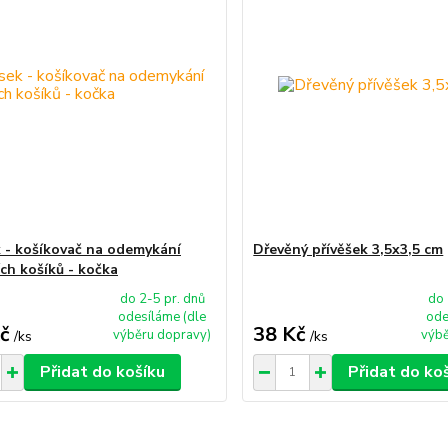
k - košíkovač na odemykání
Dřevěný přívěšek 3,5x3,5 cm
ch košíků - kočka
do 2-5 pr. dnů
do 
odesíláme (dle
ode
č
38 Kč
výběru dopravy)
výbě
/
ks
/
ks
Přidat do košíku
Přidat do ko