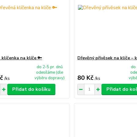
klíčenka na klíče 🔑
Dřevěný přívěsek na klíče – 
do 2-5 pr. dnů
do 
odesíláme (dle
ode
č
80 Kč
výběru dopravy)
výbě
/
ks
/
ks
Přidat do košíku
Přidat do ko