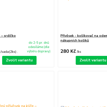
 – srdíčko
Přívěsek - košíkovač na ode
nákupních košíků
do 2-5 pr. dnů
odesíláme (dle
280 Kč
výběru dopravy)
/
sada(2ks) .
/
ks
Zvolit variantu
Zvolit variantu