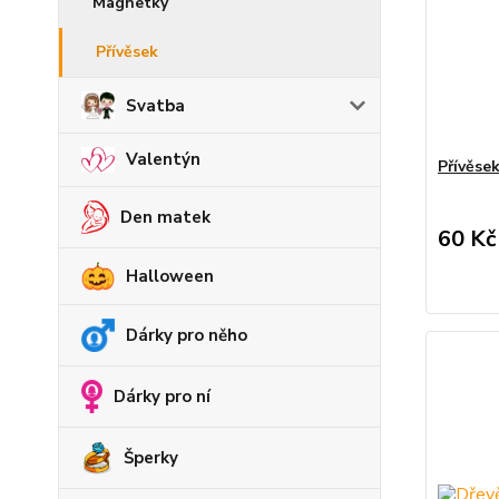
Magnetky
Přívěsek
Svatba
Valentýn
Přívěsek
Den matek
60 Kč
Halloween
Dárky pro něho
Dárky pro ní
Šperky