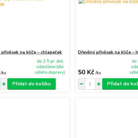
 přívěsek na klíče – chlapeček
Dřevěný přívěsek na klíče – 
do 2-5 pr. dnů
do 
odesíláme (dle
ode
50 Kč
výběru dopravy)
výbě
/
ks
/
ks
Přidat do košíku
Přidat do ko