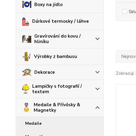
Boxy na jídlo
Skl
Dárkové termosky / láhve
Gravírování do kovu /
hliníku
Nejnově
Výrobky z bambusu
Dekorace
Zobrazuji 
Lampičky s fotografií /
textem
Medaile & Přívěsky &
Magnetky
Medaile