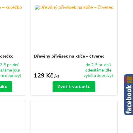
kolečko
Dřevěný přívěsek na klíče – čtverec
2-5 pr. dnů
do 2-5 pr. dnů
síláme (dle
odesíláme (dle
129 Kč
ru dopravy)
výběru dopravy)
/
ks
šíku
Zvolit variantu