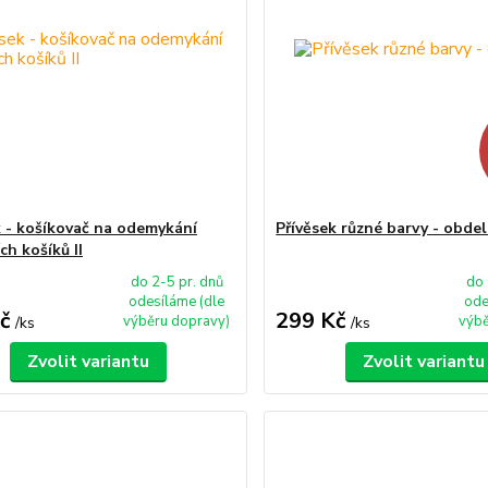
k - košíkovač na odemykání
Přívěsek různé barvy - obdel
ch košíků II
do 2-5 pr. dnů
do 
odesíláme (dle
ode
č
299 Kč
výběru dopravy)
výbě
/
ks
/
ks
Zvolit variantu
Zvolit variantu