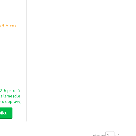
2-5 pr. dnů
síláme (dle
ru dopravy)
šíku
strana
z 1