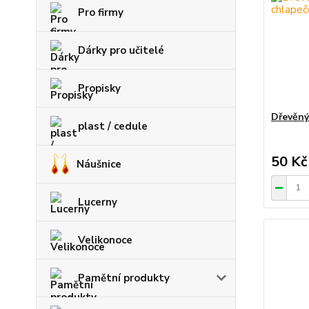
Pro firmy
Dárky pro učitelé
Propisky
Dřevěný
plast / cedule
50 Kč
Náušnice
Lucerny
Velikonoce
Pamětní produkty