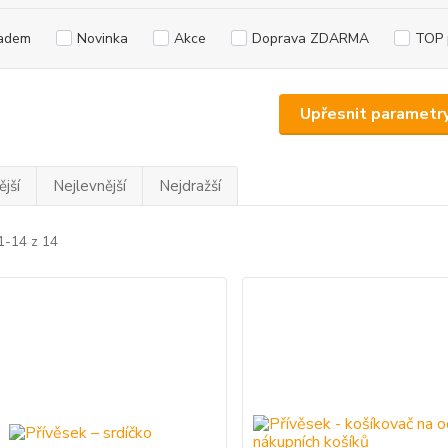
adem
Novinka
Akce
Doprava ZDARMA
TOP 
Upřesnit parametr
jší
Nejlevnější
Nejdražší
1-14 z 14