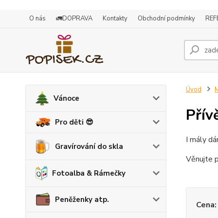
O nás
🚛DOPRAVA
Kontakty
Obchodní podmínky
REF
Úvod
M
Vánoce
Přív
Pro děti 😎
I mály dá
Gravírování do skla
Věnujte 
Fotoalba & Rámečky
Peněženky atp.
Cena: