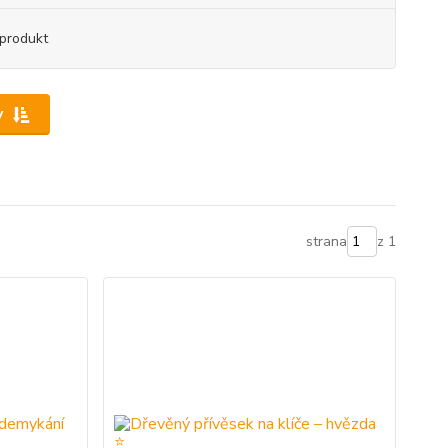
produkt
y
strana
z 1