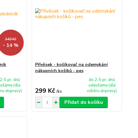
349 Kč
- 14 %
ník
Přívěsek - košíkovač na odemykání
nákupních košíků - pes
2-5 pr. dnů
do 2-5 pr. dnů
síláme (dle
odesíláme (dle
299 Kč
ru dopravy)
výběru dopravy)
/
ks
Přidat do košíku