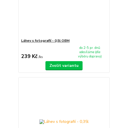
Láhev s fotografií - 0,5l OBM
do 2-5 pr. dnů
odesíláme (dle
239 Kč
výběru dopravy)
/
ks
Zvolit variantu