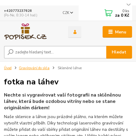
0
ks
+420773237626
CZK
za
0 Kč
(Po-Ne, 8:30-14 hod.)
Menu
Hledat
Úvod
Gravírování do skla
Skleněné láhve
fotka na láhev
Nechte si vygravírovat vaší fotografii na sklěněnou
láhev, která bude ozdobou vitríny nebo se stane
originálním dárkem!
Naše sklenice a láhve jsou prázdné plátno, na kterém můžete
vytvořit vlastní příběh. Díky technologii laserového gravírování
můžete přidat do vaší sbírky přidat originální láhev na destiláty s
vaším logem nebo oblíbeným citátem atp. Učiňte každý nápoj