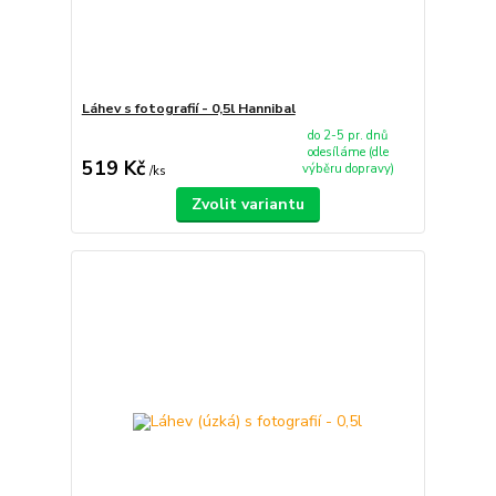
Láhev s fotografií - 0,5l Hannibal
do 2-5 pr. dnů
odesíláme (dle
519 Kč
výběru dopravy)
/
ks
Zvolit variantu