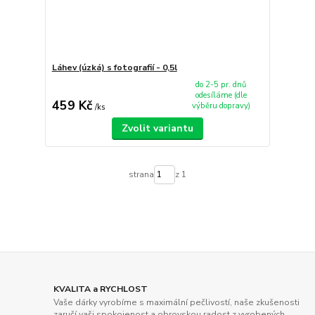
Láhev (úzká) s fotografií - 0,5l
do 2-5 pr. dnů
odesíláme (dle
459 Kč
výběru dopravy)
/
ks
Zvolit variantu
strana
z 1
KVALITA a RYCHLOST
Vaše dárky vyrobíme s maximální pečlivostí, naše zkušenosti
zaručí vaši spokojenost a obrovskou radost z vyrobených