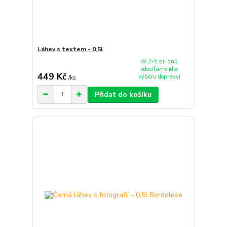
Láhev s textem - 0,5l
do 2-5 pr. dnů
odesíláme (dle
449 Kč
výběru dopravy)
/
ks
Přidat do košíku