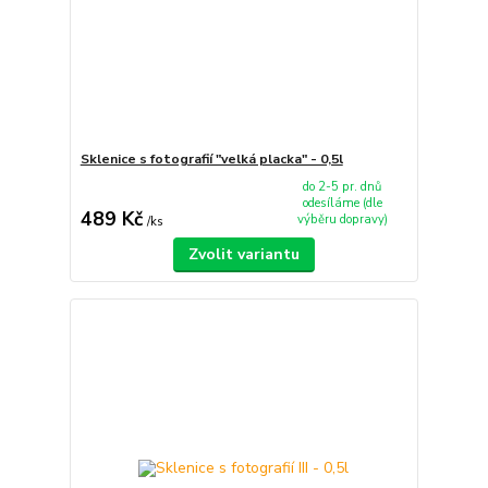
Sklenice s fotografií "velká placka" - 0,5l
do 2-5 pr. dnů
odesíláme (dle
489 Kč
výběru dopravy)
/
ks
Zvolit variantu