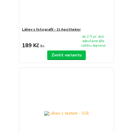
Láhev s fotografií - 1l Apotheker
do 2-5 pr. dnů
odesíláme (dle
189 Kč
výběru dopravy)
/
ks
Zvolit variantu