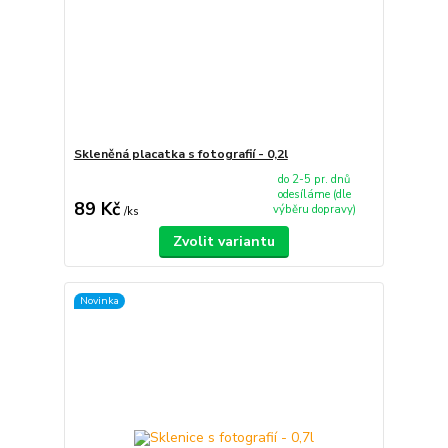
Skleněná placatka s fotografií - 0,2l
do 2-5 pr. dnů
odesíláme (dle
89 Kč
výběru dopravy)
/
ks
Zvolit variantu
Novinka