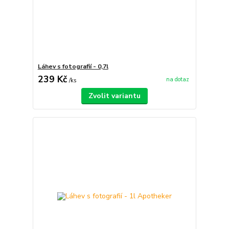
Láhev s fotografií - 0,7l
239 Kč
na dotaz
/
ks
Zvolit variantu