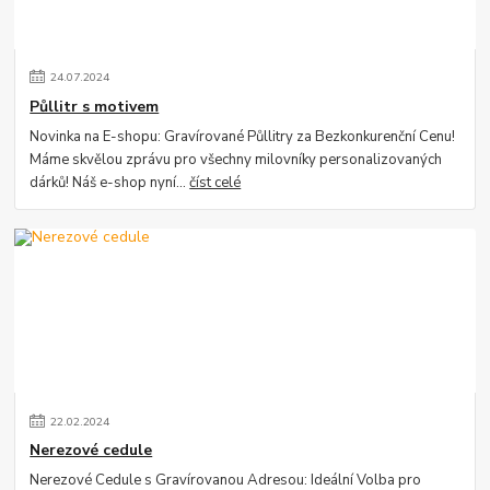
24
.
07
.
2024
Půllitr s motivem
Novinka na E-shopu: Gravírované Půllitry za Bezkonkurenční Cenu!
Máme skvělou zprávu pro všechny milovníky personalizovaných
dárků! Náš e-shop nyní...
číst celé
22
.
02
.
2024
Nerezové cedule
Nerezové Cedule s Gravírovanou Adresou: Ideální Volba pro