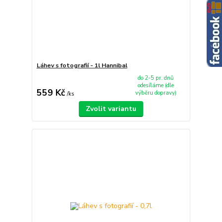
Láhev s fotografií - 1l Hannibal
do 2-5 pr. dnů
odesíláme (dle
559 Kč
výběru dopravy)
/
ks
Zvolit variantu