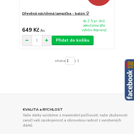
Dřevěná nástěnná lampička - balón 🎈
do 2-5 pr. dnů
odesíláme (dle
649 Kč
výběru dopravy)
/
ks
Přidat do košíku
strana
z 1
KVALITA a RYCHLOST
Vaše dárky vyrobíme s maximální pečlivostí, naše zkušenosti
zaručí vaši spokojenost a obrovskou radost z vyrobených
dárků.