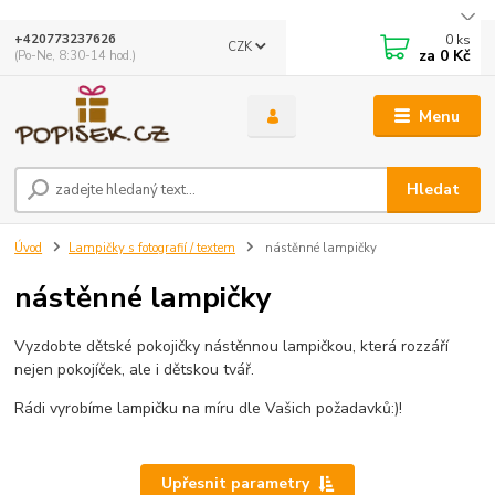
0
ks
+420773237626
CZK
za
0 Kč
(Po-Ne, 8:30-14 hod.)
Menu
Hledat
Úvod
Lampičky s fotografií / textem
nástěnné lampičky
nástěnné lampičky
Vyzdobte dětské pokojičky nástěnnou lampičkou, která rozzáří
nejen pokojíček, ale i dětskou tvář.
Rádi vyrobíme lampičku na míru dle Vašich požadavků:)!
Upřesnit parametry