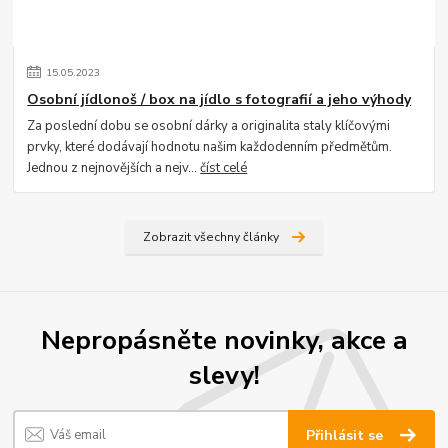
15
.
05
.
2023
Osobní jídlonoš / box na jídlo s fotografií a jeho výhody
Za poslední dobu se osobní dárky a originalita staly klíčovými
prvky, které dodávají hodnotu našim každodenním předmětům.
Jednou z nejnovějších a nejv...
číst celé
Zobrazit všechny články
Nepropásněte novinky, akce a
slevy!
Přihlásit se