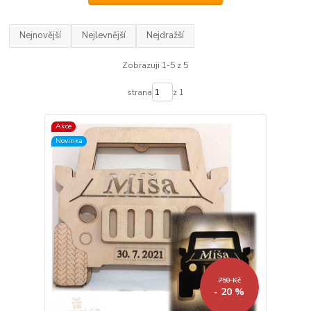
Nejnovější
Nejlevnější
Nejdražší
Zobrazuji 1-5 z 5
strana
z 1
Akce
Novinka
750 Kč
- 20 %