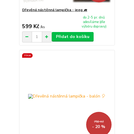
Dřevěná nástěnná lampička - jeep 🚙
do 2-5 pr. dnů
odesíláme (dle
599 Kč
výběru dopravy)
/
ks
Přidat do košíku
Akce
750 Kč
- 20 %