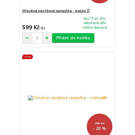
Dřevěná nástěnná lampička - balón 🎈
do 2-5 pr. dnů
odesíláme (dle
599 Kč
výběru dopravy)
/
ks
Přidat do košíku
Akce
750 Kč
- 20 %