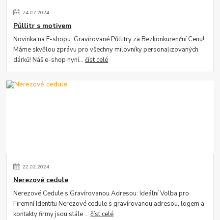
24
.
07
.
2024
Půllitr s motivem
Novinka na E-shopu: Gravírované Půllitry za Bezkonkurenční Cenu!
Máme skvělou zprávu pro všechny milovníky personalizovaných
dárků! Náš e-shop nyní...
číst celé
22
.
02
.
2024
Nerezové cedule
Nerezové Cedule s Gravírovanou Adresou: Ideální Volba pro
Firemní Identitu Nerezové cedule s gravírovanou adresou, logem a
kontakty firmy jsou stále ...
číst celé