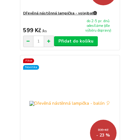
Dřevěná nástěnná lampička - volejbal🏐
do 2-5 pr. dnů
odesíláme (dle
599 Kč
výběru dopravy)
/
ks
Přidat do košíku
Akce
Novinka
839 Kč
- 23 %