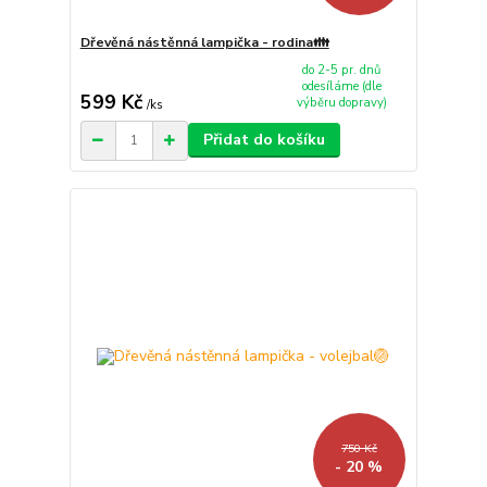
Dřevěná nástěnná lampička - rodina👪
do 2-5 pr. dnů
odesíláme (dle
599 Kč
výběru dopravy)
/
ks
Přidat do košíku
750 Kč
- 20 %