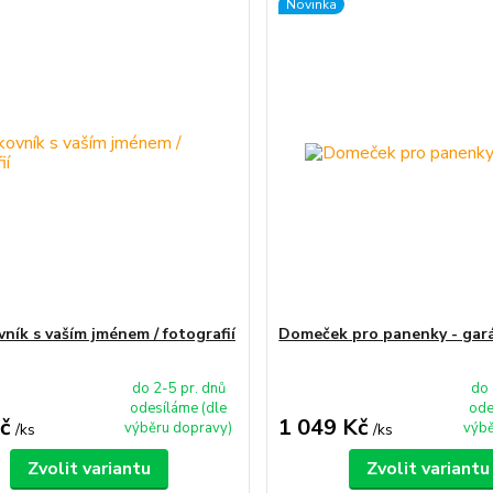
Novinka
ník s vaším jménem / fotografií
Domeček pro panenky - gar
do 2-5 pr. dnů
do 
odesíláme (dle
ode
č
1 049 Kč
výběru dopravy)
výbě
/
ks
/
ks
Zvolit variantu
Zvolit variantu