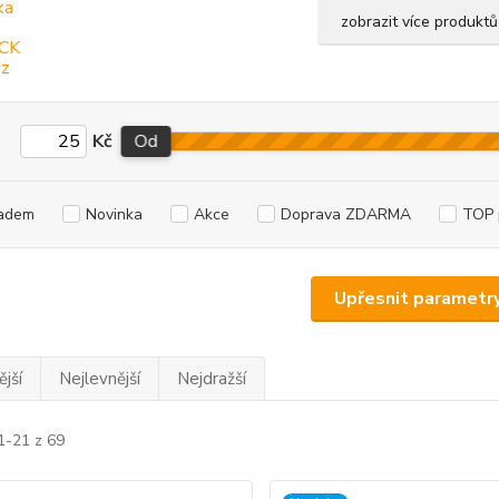
zobrazit více produktů
Kč
Od
adem
Novinka
Akce
Doprava ZDARMA
TOP 
Upřesnit parametr
jší
Nejlevnější
Nejdražší
1-21 z 69