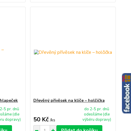
chlapeček
Dřevěný přívěsek na klíče – holčička
2-5 pr. dnů
do 2-5 pr. dnů
síláme (dle
odesíláme (dle
50 Kč
ru dopravy)
výběru dopravy)
/
ks
šíku
Přidat do košíku