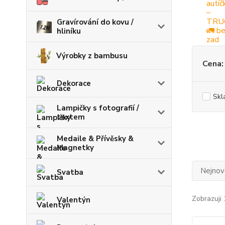
Gravírování do kovu /
hliníku
Výrobky z bambusu
Cena:
Dekorace
Skl
Lampičky s fotografií /
textem
Medaile & Přívěsky &
Magnetky
Nejnově
Svatba
Zobrazuji 
Valentýn