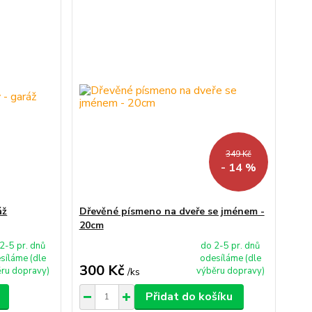
349 Kč
- 14 %
áž
Dřevěné písmeno na dveře se jménem -
20cm
2-5 pr. dnů
do 2-5 pr. dnů
síláme (dle
odesíláme (dle
300 Kč
ru dopravy)
výběru dopravy)
/
ks
Přidat do košíku