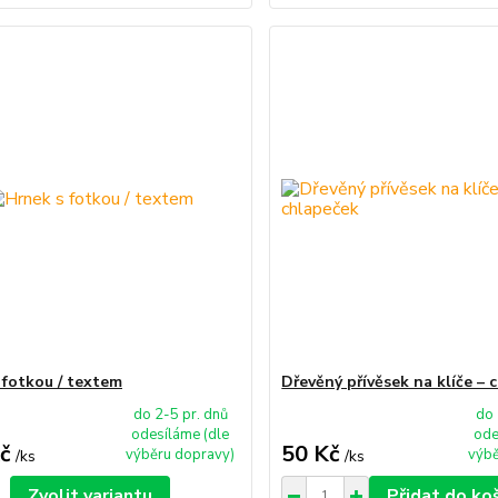
 fotkou / textem
Dřevěný přívěsek na klíče – 
do 2-5 pr. dnů
do 
odesíláme (dle
ode
č
50 Kč
výběru dopravy)
výbě
/
ks
/
ks
Zvolit variantu
Přidat do ko