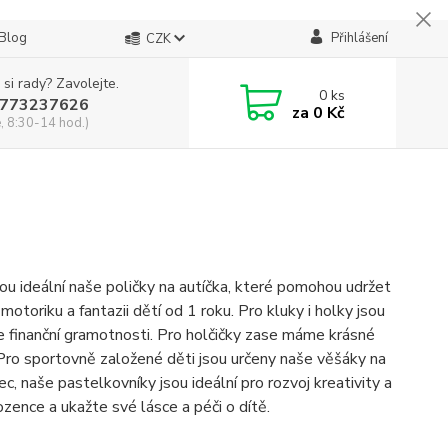
Blog
Přihlášení
CZK
 si rady? Zavolejte.
0
ks
773237626
za
0 Kč
, 8:30-14 hod.)
ou ideální naše poličky na autíčka, které pomohou udržet
oriku a fantazii dětí od 1 roku. Pro kluky i holky jsou
e finanční gramotnosti. Pro holčičky zase máme krásné
Pro sportovně založené děti jsou určeny naše věšáky na
c, naše pastelkovníky jsou ideální pro rozvoj kreativity a
ozence a ukažte své lásce a péči o dítě.