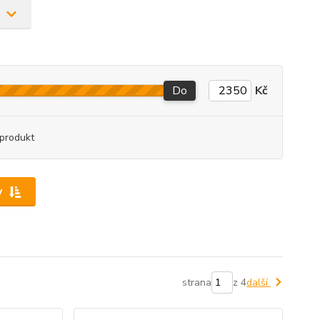
Do
Kč
produkt
y
strana
z 4
další