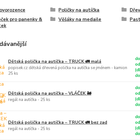
novorozence
Poličky na autíčka
Dřev
ček pro panenky &
Věšáky na medaile
Past
tek
dávanější
do
Dětská polička na autíčka – TRUCK 🚛 malá
od
popisek.cz dětská dřevená polička na autíčka se jménem - kamion
(d
25 ks
do
do
Dětská polička na autíčka – VLÁČEK 🚂
od
(d
regál na autíčka - 25 ks
do
do
Dětská polička na autíčka – TRUCK 🚛 bez zad
od
(d
regál na autíčka - 25 ks
do