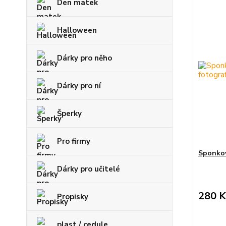
Den matek
Halloween
Dárky pro něho
Dárky pro ní
Šperky
Pro firmy
Sponkov
Dárky pro učitelé
280 K
Propisky
plast / cedule