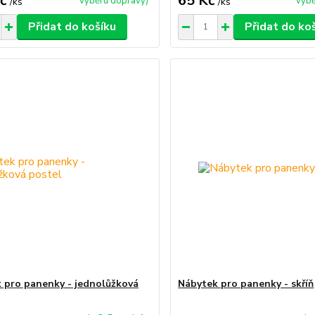
č
65 Kč
výběru dopravy)
výbě
/
ks
/
ks
Přidat do košíku
Přidat do ko
 pro panenky - jednolůžková
Nábytek pro panenky - skříň