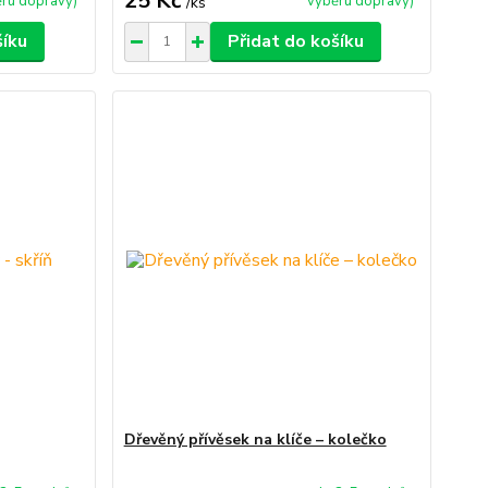
25 Kč
ru dopravy)
výběru dopravy)
/
ks
šíku
Přidat do košíku
Dřevěný přívěsek na klíče – kolečko