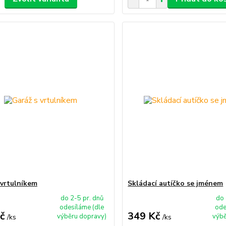
 vrtulníkem
Skládací autíčko se jménem
do 2-5 pr. dnů
do 
odesíláme (dle
ode
č
349 Kč
výběru dopravy)
výbě
/
ks
/
ks