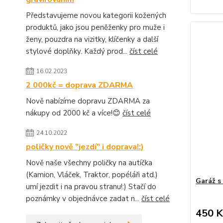
Představujeme novou kategorii kožených
produktů, jako jsou peněženky pro muže i
ženy, pouzdra na vizitky, klíčenky a další
stylové doplňky. Každý prod...
číst celé
16.02.2023
2 000kč = doprava ZDARMA
Nově nabízíme dopravu ZDARMA za
nákupy od 2000 kč a více!😊
číst celé
24.10.2022
poličky nově "jezdí" i doprava!:)
Nově naše všechny poličky na autíčka
(Kamion, Vláček, Traktor, popéláři atd.)
Garáž s
umí jezdit i na pravou stranu!:) Stačí do
poznámky v objednávce zadat n...
číst celé
450 K