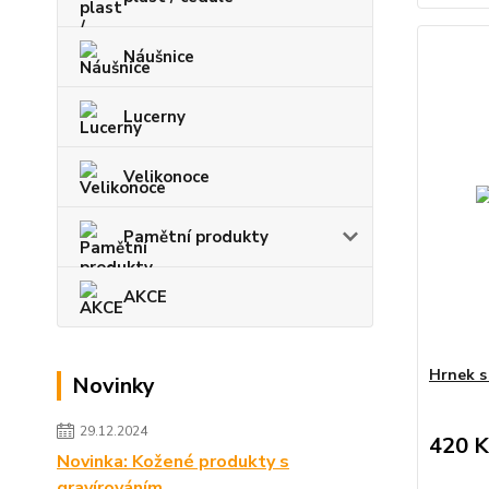
Náušnice
Lucerny
Velikonoce
Pamětní produkty
AKCE
Hrnek s
Novinky
29.12.2024
420 K
Novinka: Kožené produkty s
gravírováním