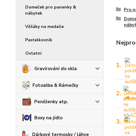
Domeček pro panenky &
Pro 
nábytek
Dome
náby
Věšáky na medaile
Pastelkovník
Nejpro
Ostatní
1.
Gravírování do skla
Fotoalba & Rámečky
2.
Peněženky atp.
Boxy na jídlo
3.
Dárkové termosky / láhve