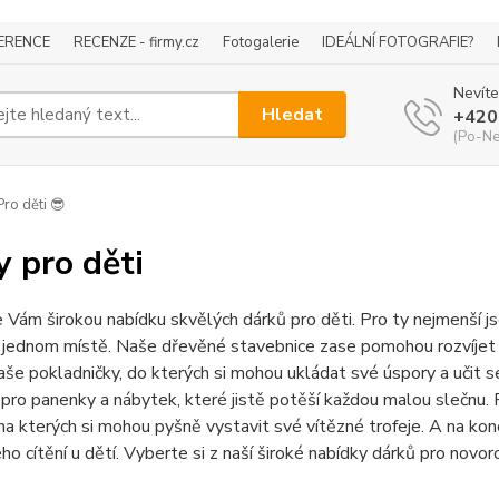
ERENCE
RECENZE - firmy.cz
Fotogalerie
IDEÁLNÍ FOTOGRAFIE?
Nevíte
Hledat
+420
(Po-Ne
ro děti 😎
y pro děti
 Vám širokou nabídku skvělých dárků pro děti. Pro ty nejmenší js
 jednom místě. Naše dřevěné stavebnice zase pomohou rozvíjet mot
še pokladničky, do kterých si mohou ukládat své úspory a učit s
ro panenky a nábytek, které jistě potěší každou malou slečnu. 
na kterých si mohou pyšně vystavit své vítězné trofeje. A na kone
o cítění u dětí. Vyberte si z naší široké nabídky dárků pro novor