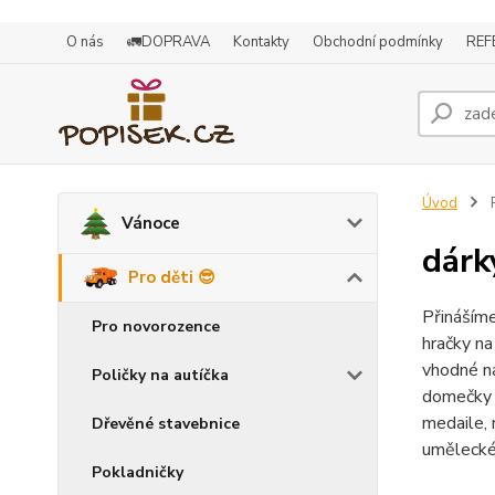
O nás
🚛DOPRAVA
Kontakty
Obchodní podmínky
REF
Úvod
P
Vánoce
dárk
Pro děti 😎
Přinášíme
Pro novorozence
hračky na
vhodné na
Poličky na autíčka
domečky p
medaile, 
Dřevěné stavebnice
uměleckéh
Pokladničky