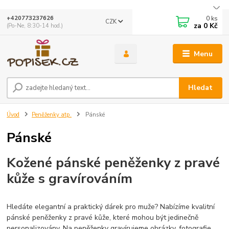
0
ks
+420773237626
CZK
za
0 Kč
(Po-Ne, 8:30-14 hod.)
Menu
Hledat
Úvod
Peněženky atp.
Pánské
Pánské
Kožené pánské peněženky z pravé
kůže s gravírováním
Hledáte elegantní a praktický dárek pro muže? Nabízíme kvalitní
pánské peněženky z pravé kůže, které mohou být jedinečně
personalizovány. Na peněženky gravírujeme obrázky, fotografie,