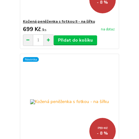
- 8 %
Kožená peněženka s fotkou II - na šířku
699 Kč
na dotaz
/
ks
Přidat do košíku
Novinka
759 Kč
- 8 %