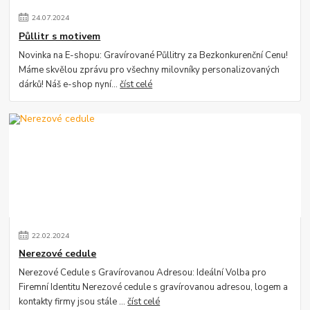
24
.
07
.
2024
Půllitr s motivem
Novinka na E-shopu: Gravírované Půllitry za Bezkonkurenční Cenu!
Máme skvělou zprávu pro všechny milovníky personalizovaných
dárků! Náš e-shop nyní...
číst celé
22
.
02
.
2024
Nerezové cedule
Nerezové Cedule s Gravírovanou Adresou: Ideální Volba pro
Firemní Identitu Nerezové cedule s gravírovanou adresou, logem a
kontakty firmy jsou stále ...
číst celé