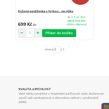
Kožená peněženka s fotkou - na výšku
do 2-5 pr. dnů
odesíláme (dle
699 Kč
výběru dopravy)
/
ks
Přidat do košíku
strana
z 1
KVALITA a RYCHLOST
Vaše dárky vyrobíme s maximální pečlivostí, naše zkušenosti
zaručí vaši spokojenost a obrovskou radost z vyrobených
dárků.