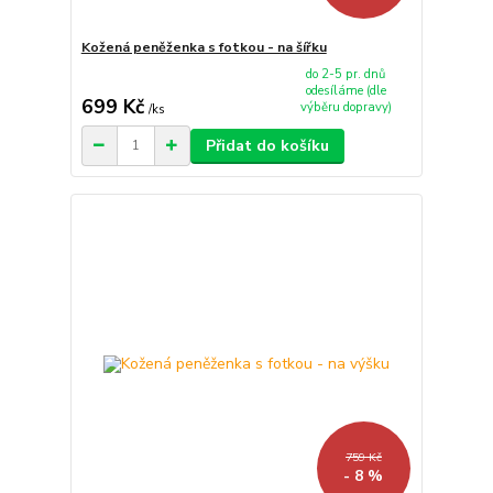
Kožená peněženka s fotkou - na šířku
do 2-5 pr. dnů
odesíláme (dle
699 Kč
výběru dopravy)
/
ks
Přidat do košíku
759 Kč
- 8 %