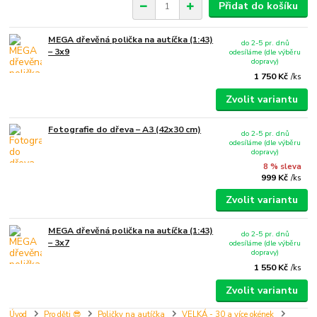
Přidat do košíku
MEGA dřevěná polička na autíčka (1:43)
do 2-5 pr. dnů
– 3x9
odesíláme (dle výběru
dopravy)
1 750 Kč
/
ks
Zvolit variantu
Fotografie do dřeva – A3 (42x30 cm)
do 2-5 pr. dnů
odesíláme (dle výběru
dopravy)
8 % sleva
999 Kč
/
ks
Zvolit variantu
MEGA dřevěná polička na autíčka (1:43)
do 2-5 pr. dnů
– 3x7
odesíláme (dle výběru
dopravy)
1 550 Kč
/
ks
Zvolit variantu
Úvod
Pro děti 😎
Poličky na autíčka
VELKÁ - 30 a více okének