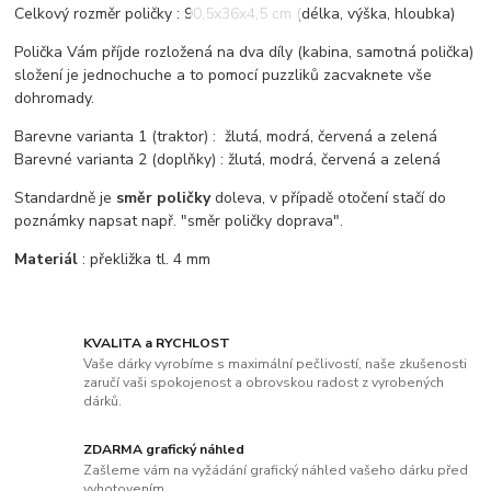
Celkový rozměr poličky : 90,5x36x4,5 cm (délka, výška, hloubka)
Polička Vám příjde rozložená na dva díly (kabina, samotná polička)
složení je jednochuche a to pomocí puzzliků zacvaknete vše
dohromady.
Barevne varianta 1 (traktor) : žlutá, modrá, červená a zelená
Barevné varianta 2 (doplňky) : žlutá, modrá, červená a zelená
Standardně je
směr poličky
doleva, v případě otočení stačí do
poznámky napsat např. "směr poličky doprava".
Materiál
: překližka tl. 4 mm
KVALITA a RYCHLOST
Vaše dárky vyrobíme s maximální pečlivostí, naše zkušenosti
zaručí vaši spokojenost a obrovskou radost z vyrobených
dárků.
ZDARMA grafický náhled
Zašleme vám na vyžádání grafický náhled vašeho dárku před
vyhotovením.