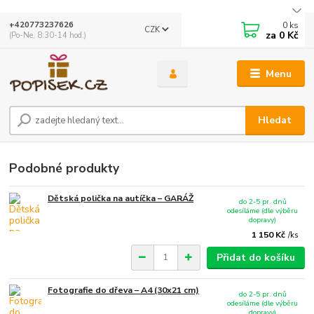
0
ks
+420773237626
CZK
za
0 Kč
(Po-Ne, 8:30-14 hod.)
Menu
Hledat
Podobné produkty
Dětská polička na autíčka – GARÁŽ
do 2-5 pr. dnů
odesíláme (dle výběru
dopravy)
1 150 Kč
/
ks
Přidat do košíku
Fotografie do dřeva – A4 (30x21 cm)
do 2-5 pr. dnů
odesíláme (dle výběru
dopravy)