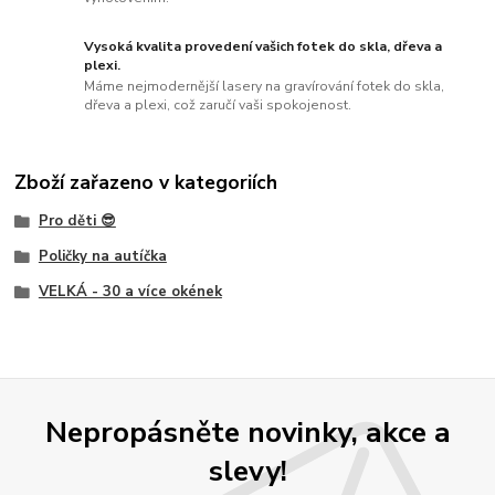
Vysoká kvalita provedení vašich fotek do skla, dřeva a
plexi.
Máme nejmodernější lasery na gravírování fotek do skla,
dřeva a plexi, což zaručí vaši spokojenost.
Zboží zařazeno v kategoriích
Pro děti 😎
Poličky na autíčka
VELKÁ - 30 a více okének
Nepropásněte novinky, akce a
slevy!