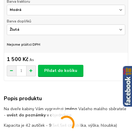
Barva traktoru
Barva doplňků
Nejsme plátci DPH
1 500 Kč
/
ks
Přidat do košíku
Popis produktu
Na dveře kabiny Vám vygravíruji
jméno
Vašeho malého sběratele
-
uvést do poznámky
v objednávce.
Kapacita je 42 autíček - 9,5x4,5x4 cm (délka, výška, hloubka)