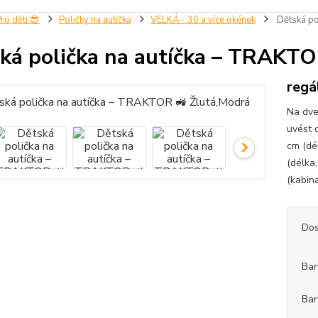
ro děti 😎
Poličky na autíčka
VELKÁ - 30 a více okének
Dětská po
ká polička na autíčka – TRAKTO
regá
Na dve
uvést 
cm (dé
(délka
(kabina
Dos
Bar
Bar