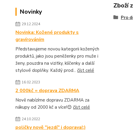
Zboží 
Novinky
Pro d
29.12.2024
Novinka: Kožené produkty s
gravírováním
Představujeme novou kategorii kožených
produktů, jako jsou peněženky pro muže i
ženy, pouzdra na vizitky, klíčenky a další
stylové doplňky. Každý prod...
číst celé
16.02.2023
2 000kč = doprava ZDARMA
Nově nabízíme dopravu ZDARMA za
nákupy od 2000 kč a více!😊
číst celé
24.10.2022
poličky nově "jezdí" i doprava!:)