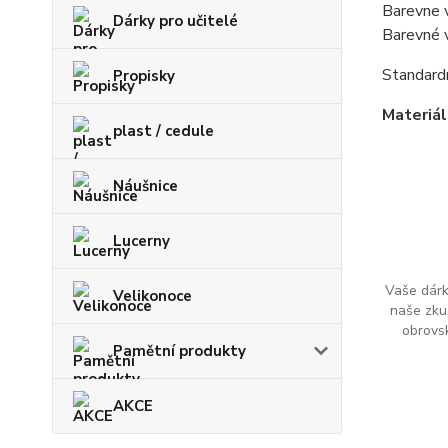
Barevne v
Dárky pro učitelé
Barevné v
Standard
Propisky
Materiál
plast / cedule
Náušnice
Lucerny
Vaše dárk
Velikonoce
naše zku
obrovs
Pamětní produkty
AKCE