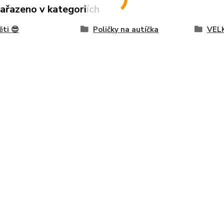
zařazeno v kategoriích
ěti 😎
Poličky na autíčka
VELK