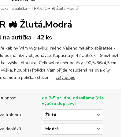
lička na autíčka – TRAKTOR 🚜 Žlutá,Modrá
R 🚜 Žlutá,Modrá
l na autíčka - 42 ks
ře kabiny Vám vygravíruji jméno Vašeho malého sběratele -
do poznámky v objednávce. Kapacita je 42 autíček - 9,5x4,5x4
lka, výška, hloubka) Celkový rozměr poličky : 90,5x36x4,5 cm
, výška, hloubka) Polička Vám příjde rozložená na dva díly
, samotná polička) složení ...
celý popis
tupnost
do 2-5 pr. dnů odesíláme (dle
výběru dopravy)
va traktoru
va doplňků