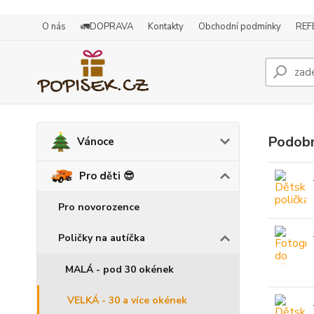
O nás
🚛DOPRAVA
Kontakty
Obchodní podmínky
REF
Podobn
Vánoce
Pro děti 😎
Pro novorozence
Poličky na autíčka
MALÁ - pod 30 okének
VELKÁ - 30 a více okének