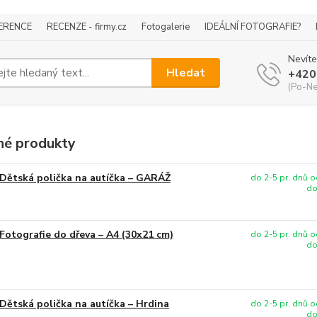
ERENCE
RECENZE - firmy.cz
Fotogalerie
IDEÁLNÍ FOTOGRAFIE?
Nevíte
Hledat
+420
(Po-Ne
é produkty
Dětská polička na autíčka – GARÁŽ
do 2-5 pr. dnů o
do
Fotografie do dřeva – A4 (30x21 cm)
do 2-5 pr. dnů o
do
Dětská polička na autíčka – Hrdina
do 2-5 pr. dnů o
do