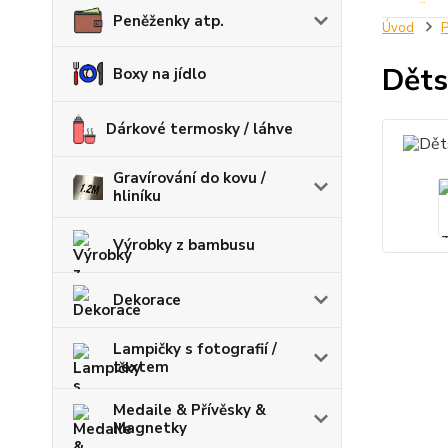
Peněženky atp.
Úvod
P
Děts
Boxy na jídlo
Dárkové termosky / láhve
Gravírování do kovu /
hliníku
Výrobky z bambusu
Dekorace
Lampičky s fotografií /
textem
Medaile & Přívěsky &
Magnetky