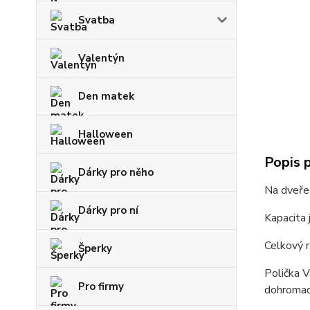
Svatba
Valentýn
Den matek
Halloween
Popis 
Dárky pro něho
Na dveře 
Dárky pro ní
Kapacita 
Celkový r
Šperky
Polička V
Pro firmy
dohromad