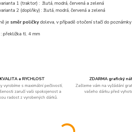
arianta 1 (traktor) : žlutá, modrá, červená a zelená
arianta 2 (doplňky) : žlutá, modrá, červená a zelená
ně je
směr poličky
doleva, v případě otočení stačí do poznámky 
: překližka tl. 4 mm
KVALITA a RYCHLOST
ZDARMA grafický ná
y vyrobíme s maximální pečlivostí,
Zašleme vám na vyžádání graf
šenosti zaručí vaši spokojenost a
vašeho dárku před vyhot
kou radost z vyrobených dárků.