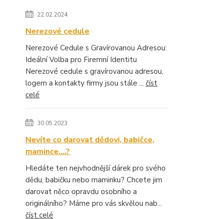
22.02.2024
Nerezové cedule
Nerezové Cedule s Gravírovanou Adresou:
Ideální Volba pro Firemní Identitu
Nerezové cedule s gravírovanou adresou,
logem a kontakty firmy jsou stále ...
číst
celé
30.05.2023
Nevíte co darovat dědovi, babičce,
mamince....?
Hledáte ten nejvhodnější dárek pro svého
dědu, babičku nebo maminku? Chcete jim
darovat něco opravdu osobního a
originálního? Máme pro vás skvělou nab...
číst celé