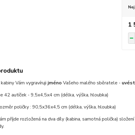
Nej
1 
produktu
kabiny Vám vygravíruji
jméno
Vašeho malého sběratele -
uvés
je 42 autíček - 9,5x4,5x4 cm (délka, výška, hloubka)
ozměr poličky : 90,5x36x4,5 cm (délka, výška, hloubka)
ám příjde rozložená na dva díly (kabina, samotná polička) složen
y.