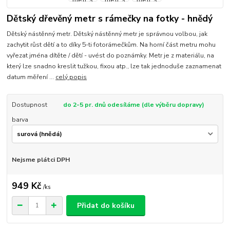
Dětský dřevěný metr s rámečky na fotky - hnědý
Dětský nástěnný metr. Dětský nástěnný metr je správnou volbou, jak
zachytit růst dětí a to díky 5-ti fotorámečkům. Na horní část metru mohu
vyřezat jména dítěte / dětí - uvést do poznámky. Metr je z materiálu, na
který lze snadno kreslit tužkou, fixou atp., lze tak jednoduše zaznamenat
datum měření ...
celý popis
Dostupnost
do 2-5 pr. dnů odesíláme (dle výběru dopravy)
barva
Nejsme plátci DPH
949 Kč
/
ks
Přidat do košíku