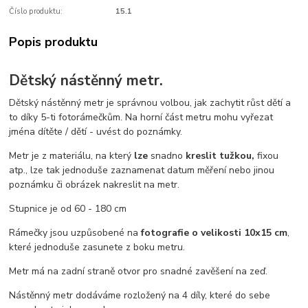
Číslo produktu:
15.1
Popis produktu
Dětský nástěnný metr.
Dětský nástěnný metr je správnou volbou, jak zachytit růst dětí a
to díky 5-ti fotorámečkům. Na horní část metru mohu vyřezat
jména dítěte / dětí - uvést do poznámky.
Metr je z materiálu, na který
lze
snadno
kreslit tužkou,
fixou
atp., lze tak jednoduše zaznamenat datum měření nebo jinou
poznámku či obrázek nakreslit na metr.
Stupnice je od 60 - 180 cm
Rámečky jsou uzpůsobené na
fotografie o velikosti 10x15 cm
,
které jednoduše zasunete z boku metru.
Metr má na zadní straně otvor pro snadné zavěšení na zeď.
Nástěnný metr dodáváme rozložený na 4 díly, které do sebe