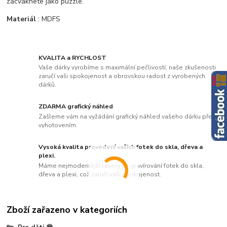
zacvaknete jako puzzle.
Materiál
: MDFS
KVALITA a RYCHLOST
Vaše dárky vyrobíme s maximální pečlivostí, naše zkušenosti
zaručí vaši spokojenost a obrovskou radost z vyrobených
dárků.
ZDARMA grafický náhled
Zašleme vám na vyžádání grafický náhled vašeho dárku před
vyhotovením.
Vysoká kvalita provedení vašich fotek do skla, dřeva a
plexi.
Máme nejmodernější lasery na gravírování fotek do skla,
dřeva a plexi, což zaručí vaši spokojenost.
Zboží zařazeno v kategoriích