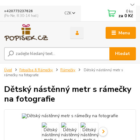
0
ks
+420773237626
CZK
za
0 Kč
(Po-Ne, 8:30-14 hod.)
Menu
Hledat
Úvod
Fotoalba & Rámečky
Rámečky
Dětský nástěnný metr s
rámečky na fotografie
Dětský nástěnný metr s rámečky
na fotografie