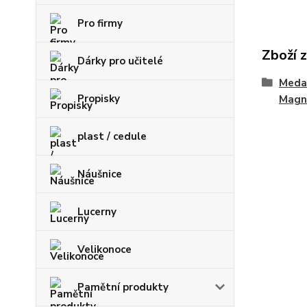
Pro firmy
Zboží 
Dárky pro učitelé
Medai
Propisky
Magn
plast / cedule
Náušnice
Lucerny
Velikonoce
Pamětní produkty