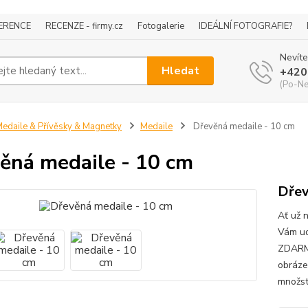
ERENCE
RECENZE - firmy.cz
Fotogalerie
IDEÁLNÍ FOTOGRAFIE?
Nevíte
Hledat
+420
(Po-Ne
edaile & Přívěsky & Magnetky
Medaile
Dřevěná medaile - 10 cm
ěná medaile - 10 cm
Dřev
Ať už 
Vám ud
ZDARMA
obrázek
množstv