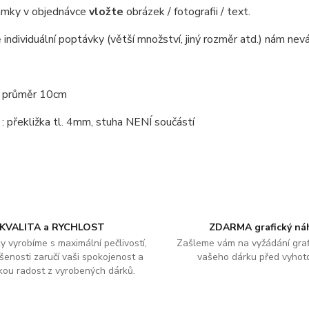
mky v objednávce
vložte
obrázek / fotografii / text.
 individuální poptávky (větší množství, jiný rozměr atd.) nám nevá
: průměr 10cm
l
: překližka tl. 4mm, stuha NENÍ součástí
KVALITA a RYCHLOST
ZDARMA grafický ná
y vyrobíme s maximální pečlivostí,
Zašleme vám na vyžádání graf
šenosti zaručí vaši spokojenost a
vašeho dárku před vyhot
kou radost z vyrobených dárků.