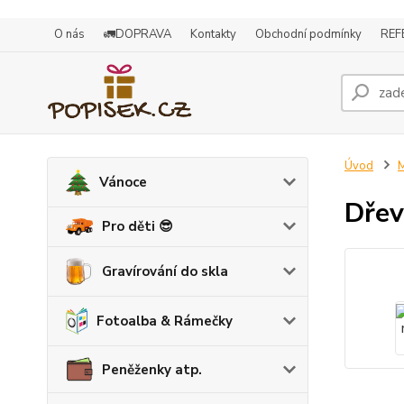
O nás
🚛DOPRAVA
Kontakty
Obchodní podmínky
REF
Úvod
M
Vánoce
Dřev
Pro děti 😎
Gravírování do skla
Fotoalba & Rámečky
Peněženky atp.