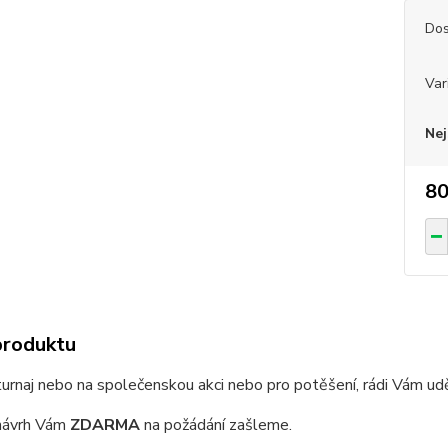
Dos
Var
Nej
80
produktu
turnaj nebo na společenskou akci nebo pro potěšení, rádi Vám ud
 návrh Vám
ZDARMA
na požádání zašleme.