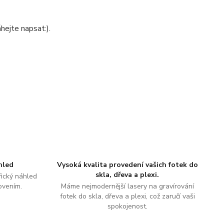
hejte napsat:).
hled
Vysoká kvalita provedení vašich fotek do
skla, dřeva a plexi.
ický náhled
ovením.
Máme nejmodernější lasery na gravírování
fotek do skla, dřeva a plexi, což zaručí vaši
spokojenost.