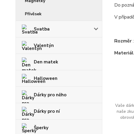
Magnetky
Do pozná
Přívěsek
V případě
Svatba
Rozměr
Valentýn
Materiá
Den matek
Halloween
Dárky pro něho
Vaše dárk
Dárky pro ní
naše zku
obrovs
Šperky