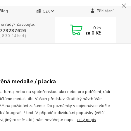
Blog
Přihlášení
CZK
 si rady? Zavolejte.
0
ks
773237626
za
0 Kč
, 8:30-14 hod.)
ěná medaile / placka
na turnaj nebo na společenskou akci nebo pro potěšení, rádi
ěláme medaili dle Vašich představ. Grafický návrh Vám
 na požádání zašleme. Do poznámky v objednávce vložte
 / fotografii / text. V případě individuální poptávky (větší
í, jiný rozměr atd.) nám neváhejte naps...
celý popis