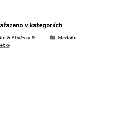
zařazeno v kategoriích
le & Přívěsky &
Medaile
etky