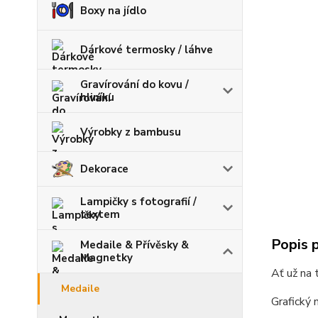
Boxy na jídlo
Dárkové termosky / láhve
Gravírování do kovu /
hliníku
Výrobky z bambusu
Dekorace
Lampičky s fotografií /
textem
Popis 
Medaile & Přívěsky &
Magnetky
Ať už na 
Medaile
Grafický