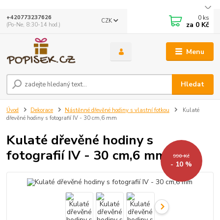
0
ks
+420773237626
CZK
za
0 Kč
(Po-Ne, 8:30-14 hod.)
Menu
Hledat
Úvod
Dekorace
Nástěnné dřevěné hodiny s vlastní fotkou
Kulaté
dřevěné hodiny s fotografií IV - 30 cm,6 mm
Kulaté dřevěné hodiny s
fotografií IV - 30 cm,6 mm
990 Kč
- 10 %