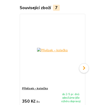
Související zboží
7
TOP produkt
Přívěsek – kolečko
Kulaté dřevě
do 2-5 pr. dnů
odesíláme (dle
350 Kč
850 Kč
výběru dopravy)
/
ks
/
k