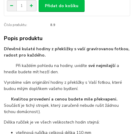
Přidat do košíku
Číslo produktu:
8.9
Popis produktu
Dřevěné kulaté hodiny z překližky s vaší gravírovanou fotkou,
radost pro každého.
Při každém pohledu na hodiny, uvidíte
své nejmilejší
a
hnedle budete mít hezčí den.
Vyrobíme vám originální hodiny z překližky s Vaší fotkou, které
budou milým doplňkem vašeho bydlení.
Kvalitou provedení a cenou budete mile překvapeni.
Součástí je tichý strojek, který zaručeně nebude rušit žádnou
tichou domácnost:).
Délka ručiček je ve všech velikostech hodin stejná:
vteřinová ručička celková délka 110 mm