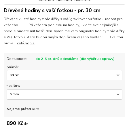
Dřevěné hodiny s vaší fotkou - pr. 30 cm
Dřevěné kulaté hodiny z překližky s vaší gravírovanou fotkou, radost pro
každého. Při každém pohledu na hodiny, uvidíte své nejmilejší a
hnedle budete mít hezčí den. Vyrobíme vám originální hodiny z překližky
s Vaší fotkou, které budou milým doplňkem vašeho bydlení. Kvalitou
prove...
celý popis
Dostupnost
do 2-5 pr. dnů odesíláme (dle výběru dopravy)
průměr
tlouštka
Nejsme plátci DPH
890 Kč
/
ks