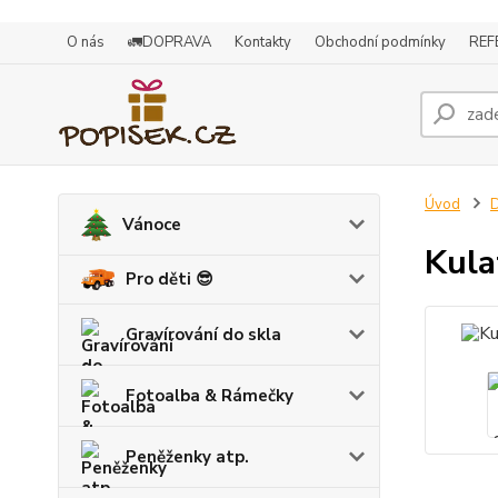
O nás
🚛DOPRAVA
Kontakty
Obchodní podmínky
REF
Úvod
D
Vánoce
Kula
Pro děti 😎
Gravírování do skla
Fotoalba & Rámečky
Peněženky atp.