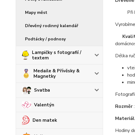
Dřevěné 
Při každ
Mapy měst
Vyrobíme 
Dřevěný rodinný kalendář
Kvali
Podtácky / podnosy
domácnos
Lampičky s fotografií /
Délka ruč
textem
vte
Medaile & Přívěsky &
hod
Magnetky
min
Svatba
Fotografi
Valentýn
Rozměr
Materiál
Den matek
Hodiny d