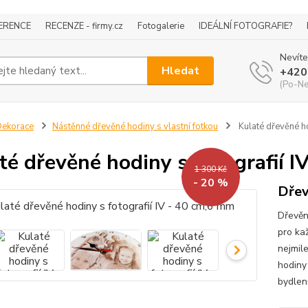
ERENCE
RECENZE - firmy.cz
Fotogalerie
IDEÁLNÍ FOTOGRAFIE?
Nevíte
Hledat
+420
(Po-Ne
ekorace
Nástěnné dřevěné hodiny s vlastní fotkou
Kulaté dřevěné ho
té dřevěné hodiny s fotografií 
1 300 Kč
- 20 %
Dřev
Dřevěn
pro ka
nejmil
hodiny
bydlen