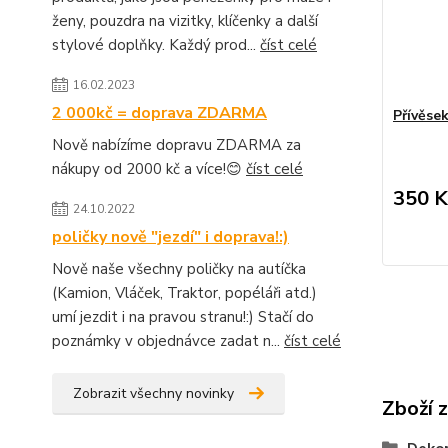
ženy, pouzdra na vizitky, klíčenky a další
stylové doplňky. Každý prod...
číst celé
16.02.2023
2 000kč = doprava ZDARMA
Přívěse
Nově nabízíme dopravu ZDARMA za
nákupy od 2000 kč a více!😊
číst celé
350 K
24.10.2022
poličky nově "jezdí" i doprava!:)
Nově naše všechny poličky na autíčka
(Kamion, Vláček, Traktor, popéláři atd.)
umí jezdit i na pravou stranu!:) Stačí do
poznámky v objednávce zadat n...
číst celé
Zobrazit všechny novinky
Zboží 