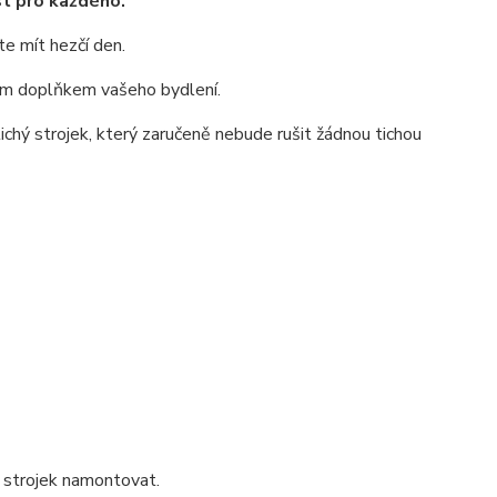
st pro každého.
e mít hezčí den.
lým doplňkem vašeho bydlení.
tichý strojek, který zaručeně nebude rušit žádnou tichou
ak strojek namontovat.