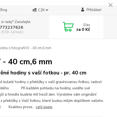
Blog
Přihlášení
CZK
 si rady? Zavolejte.
0
ks
773237626
za
0 Kč
, 8:30-14 hod.)
diny s fotografií IV - 40 cm,6 mm
IV - 40 cm,6 mm
ěné hodiny s vaší fotkou - pr. 40 cm
é kulaté hodiny z překližky s vaší gravírovanou fotkou, radost
ždého. Při každém pohledu na hodiny, uvidíte své
ejší a hnedle budete mít hezčí den. Vyrobíme vám originální
 z překližky s Vaší fotkou, které budou milým doplňkem vašeho
í. Kvalitou prove...
celý popis