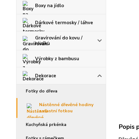
Boxy na jídlo
Dárkové termosky / láhve
Gravírování do kovu /
hliníku
Výrobky z bambusu
Dekorace
Fotky do dřeva
Nástěnné dřevěné hodiny
s vlastní fotkou
Kuchyňská prkénka
Popis 
Fotky s rámečkem