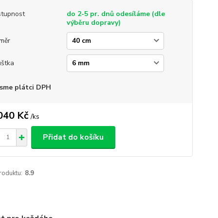
tupnost
do 2-5 pr. dnů odesíláme (dle
výběru dopravy)
měr
uštka
sme plátci DPH
040 Kč
/
ks
Přidat do košíku
roduktu:
8.9