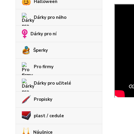
Halloween
Dárky pro něho
Dárky pro ní
Šperky
Pro firmy
Dárky pro učitelé
Propisky
plast / cedule
Náušnice