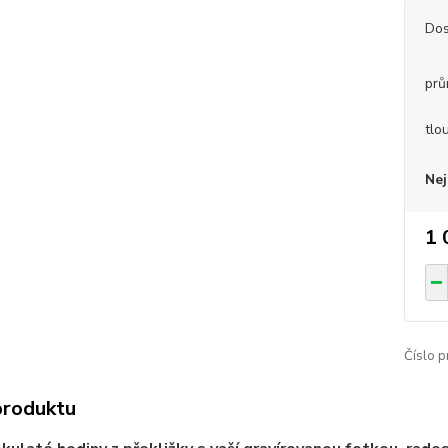
Dos
prů
tlo
Nej
1 
Číslo p
produktu