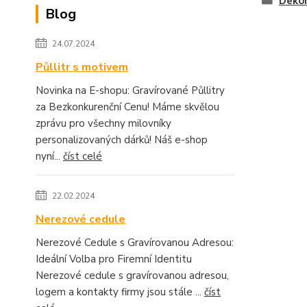
Deko
Blog
24.07.2024
Půllitr s motivem
Novinka na E-shopu: Gravírované Půllitry
za Bezkonkurenční Cenu! Máme skvělou
zprávu pro všechny milovníky
personalizovaných dárků! Náš e-shop
nyní...
číst celé
22.02.2024
Nerezové cedule
Nerezové Cedule s Gravírovanou Adresou:
Ideální Volba pro Firemní Identitu
Nerezové cedule s gravírovanou adresou,
logem a kontakty firmy jsou stále ...
číst