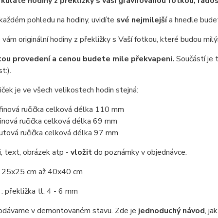
kulaté hodiny z překližky s vaší gravírovanou fotkou, rado
ém pohledu na hodiny, uvidíte
své nejmilejší
a hnedle budet
vám originální hodiny z překližky s Vaší fotkou, které budou mi
tou provedení a cenou budete mile překvapeni.
Součástí je 
t:).
iček je ve všech velikostech hodin stejná:
řinová ručička celková délka 110 mm
inová ručička celková délka 69 mm
utová ručička celková délka 97 mm
i, text, obrázek atp -
vložit
do poznámky v objednávce.
: 25x25 cm až 40x40 cm
: překližka tl. 4 - 6 mm
odávame v demontovaném stavu. Zde je
jednoduchý návod
, j