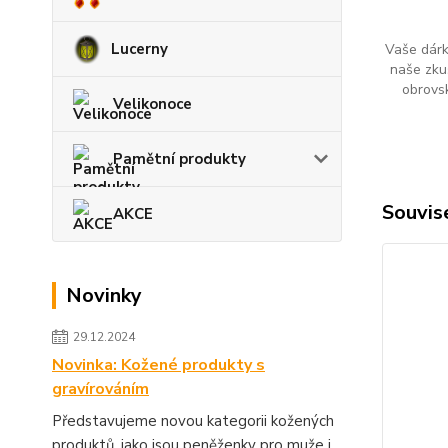
Lucerny
Vaše dárk
naše zku
obrovs
Velikonoce
Pamětní produkty
Souvise
AKCE
Novinky
29.12.2024
Novinka: Kožené produkty s
gravírováním
Představujeme novou kategorii kožených
produktů, jako jsou peněženky pro muže i