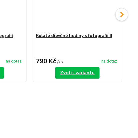
ografií
Kulaté dřevěné hodiny s fotografií II
Čtv
790 Kč
8
na dotaz
na dotaz
/
ks
Zvolit variantu