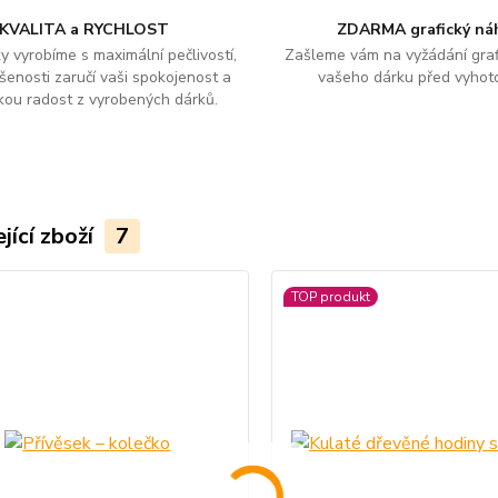
KVALITA a RYCHLOST
ZDARMA grafický ná
y vyrobíme s maximální pečlivostí,
Zašleme vám na vyžádání graf
šenosti zaručí vaši spokojenost a
vašeho dárku před vyhot
kou radost z vyrobených dárků.
jící zboží
7
TOP produkt