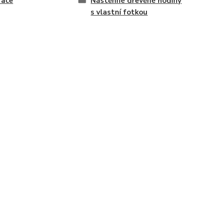
race
Nástěnné dřevěné hodiny
s vlastní fotkou