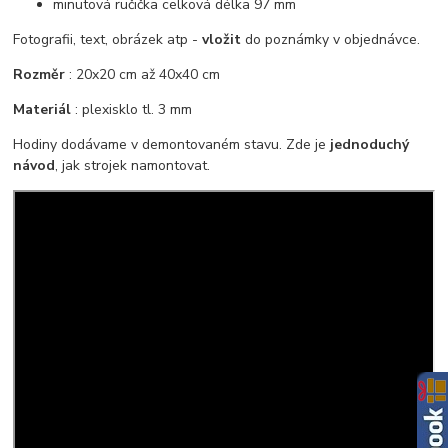
minutová ručička celková délka 97 mm
Fotografii, text, obrázek atp -
vložit
do poznámky v objednávce.
Rozměr
: 20x20 cm až 40x40 cm
Materiál
: plexisklo tl. 3 mm
Hodiny dodávame v demontovaném stavu. Zde je
jednoduchý
návod
, jak strojek namontovat.