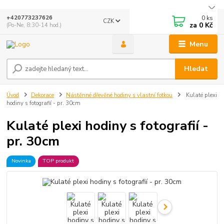
0
ks
+420773237626
CZK
za
0 Kč
(Po-Ne, 8:30-14 hod.)
Menu
Hledat
Úvod
Dekorace
Nástěnné dřevěné hodiny s vlastní fotkou
Kulaté plexi
hodiny s fotografií - pr. 30cm
Kulaté plexi hodiny s fotografií -
pr. 30cm
Novinka
TOP produkt