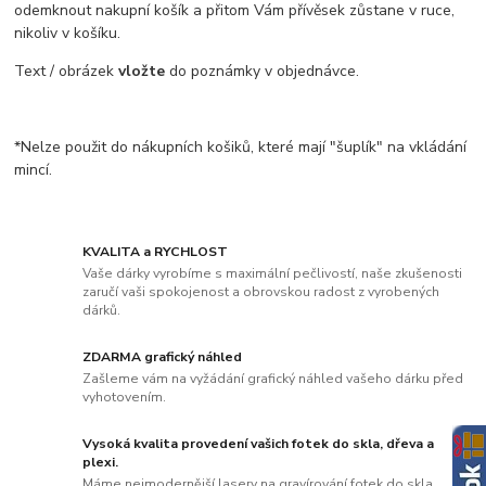
odemknout nakupní košík a přitom Vám přívěsek zůstane v ruce,
nikoliv v košíku.
Text / obrázek
vložte
do poznámky v objednávce.
*Nelze použit do nákupních košiků, které mají "šuplík" na vkládání
mincí.
KVALITA a RYCHLOST
Vaše dárky vyrobíme s maximální pečlivostí, naše zkušenosti
zaručí vaši spokojenost a obrovskou radost z vyrobených
dárků.
ZDARMA grafický náhled
Zašleme vám na vyžádání grafický náhled vašeho dárku před
vyhotovením.
Vysoká kvalita provedení vašich fotek do skla, dřeva a
plexi.
Máme nejmodernější lasery na gravírování fotek do skla,