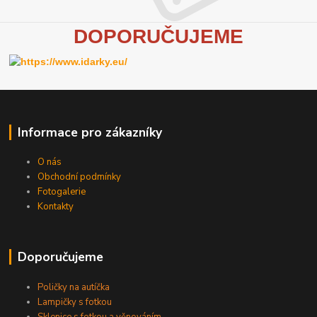
D
OPORUČUJEME
Informace pro zákazníky
O nás
Obchodní podmínky
Fotogalerie
Kontakty
Doporučujeme
Poličky na autíčka
Lampičky s fotkou