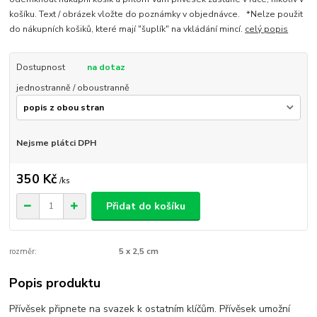
košíku. Text / obrázek vložte do poznámky v objednávce. *Nelze použit
do nákupních košiků, které mají "šuplík" na vkládání mincí.
celý popis
Dostupnost
na dotaz
jednostranně / oboustranně
Nejsme plátci DPH
350 Kč
/
ks
Přidat do košíku
rozměr:
5 x 2,5 cm
Popis produktu
Přívěsek připnete na svazek k ostatním klíčům. Přívěsek umožní