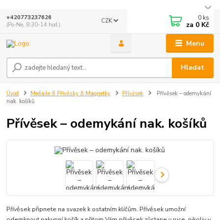
0
ks
+420773237626
CZK
za
0 Kč
(Po-Ne, 8:30-14 hod.)
Menu
Hledat
Úvod
Medaile & Přívěsky & Magnetky
Přívěsek
Přívěsek – odemykání
nak. košíků
Přívěsek – odemykání nak. košíků
Přívěsek připnete na svazek k ostatním klíčům. Přívěsek umožní
odemknout nakupní košík a přitom Vám přívěsek zůstane v ruce, nikoliv v