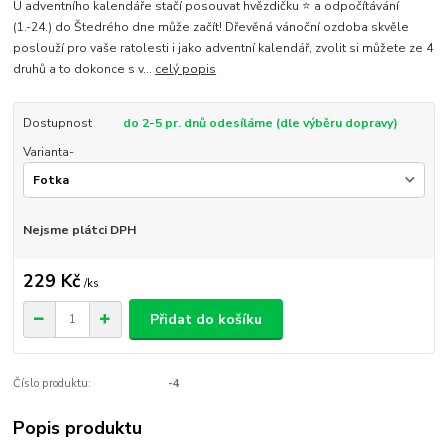
U adventního kalendáře stačí posouvat hvězdičku ⭐ a odpočítávání
(1.-24.) do Štedrého dne může začít! Dřevěná vánoční ozdoba skvěle
poslouží pro vaše ratolesti i jako adventní kalendář, zvolit si můžete ze 4
druhů a to dokonce s v...
celý popis
Dostupnost
do 2-5 pr. dnů odesíláme (dle výběru dopravy)
Varianta-
Nejsme plátci DPH
229 Kč
/
ks
Přidat do košíku
Číslo produktu:
-4
Popis produktu