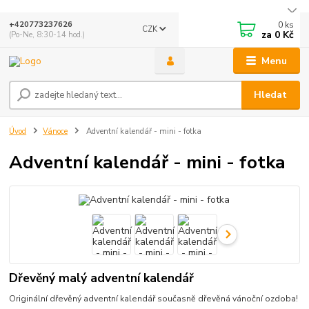
0
ks
+420773237626
CZK
za
0 Kč
(Po-Ne, 8:30-14 hod.)
Menu
Hledat
Úvod
Vánoce
Adventní kalendář - mini - fotka
Adventní kalendář - mini - fotka
Dřevěný malý adventní kalendář
Originální dřevěný adventní kalendář současně dřevěná vánoční ozdoba!