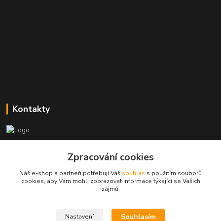
Kontakty
Zákaznická podpora
+420773237626
Zpracování cookies
(Po-Ne, 8:30-14 hod.)
Náš e-shop a partneři potřebují Váš
souhlas
s použitím souborů
cookies, aby Vám mohli zobrazovat informace týkající se Vašich
popisekhk@gmail.com
zájmů.
Souhlasím
Nastavení