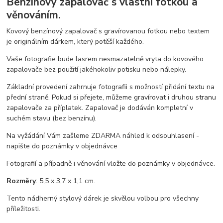
Benzínový zapalovač s vlastní fotkou a
věnováním.
Kovový benzínový zapalovač s gravírovanou fotkou nebo textem
je originálním dárkem, který potěší každého.
Vaše fotografie bude lasrem nesmazatelně vryta do kovového
zapalovače bez použití jakéhokoliv potisku nebo nálepky.
Základní provedení zahrnuje fotografii s možností přidání textu na
přední straně. Pokud si přejete, můžeme gravírovat i druhou stranu
zapalovače za příplatek. Zapalovač je dodáván kompletní v
suchém stavu (bez benzínu).
Na vyžádání Vám zašleme ZDARMA náhled k odsouhlasení -
napište do poznámky v objednávce
Fotografií a případně i věnování vložte do poznámky v objednávce.
Rozměry
: 5,5 x 3,7 x 1,1 cm.
Tento nádherný stylový dárek je skvělou volbou pro všechny
příležitosti.