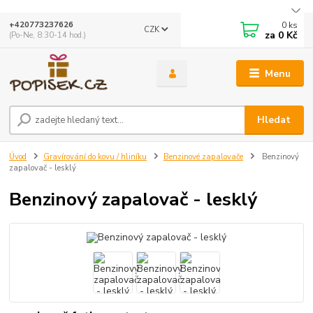
0
ks
+420773237626
CZK
za
0 Kč
(Po-Ne, 8:30-14 hod.)
Menu
Hledat
Úvod
Gravírování do kovu / hliníku
Benzinové zapalovače
Benzinový
zapalovač - lesklý
Benzinový zapalovač - lesklý