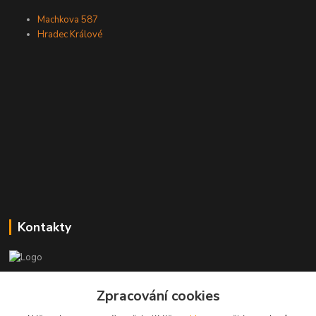
Machkova 587
Hradec Králové
Kontakty
Zákaznická podpora
Zpracování cookies
+420773237626
(Po-Ne, 8:30-14 hod.)