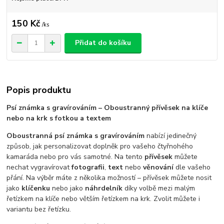
150 Kč
/
ks
Přidat do košíku
Popis produktu
Psí známka s gravírováním – Oboustranný přívěsek na klíče
nebo na krk s fotkou a textem
Oboustranná psí známka s gravírováním
nabízí jedinečný
způsob, jak personalizovat doplněk pro vašeho čtyřnohého
kamaráda nebo pro vás samotné. Na tento
přívěsek
můžete
nechat vygravírovat
fotografii
,
text
nebo
věnování
dle vašeho
přání. Na výběr máte z několika možností – přívěsek můžete nosit
jako
klíčenku
nebo jako
náhrdelník
díky volbě mezi malým
řetízkem na klíče nebo větším řetízkem na krk. Zvolit můžete i
variantu bez řetízku.