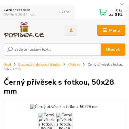
0
ks
+420773237626
CZK
za
0 Kč
(Po-Ne, 8:30-14 hod.)
Menu
Hledat
Úvod
Gravírování do kovu / hliníku
Přívěsky
Černý přívěsek s fotkou,
50x28 mm
Černý přívěsek s fotkou, 50x28
mm