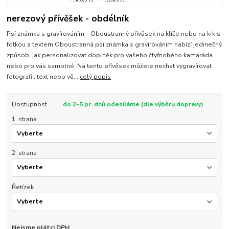
nerezový přívěšek - obdélník
Psí známka s gravírováním – Oboustranný přívěsek na klíče nebo na krk s
fotkou a textem Oboustranná psí známka s gravírováním nabízí jedinečný
způsob, jak personalizovat doplněk pro vašeho čtyřnohého kamaráda
nebo pro vás samotné. Na tento přívěsek můžete nechat vygravírovat
fotografii, text nebo vě...
celý popis
Dostupnost
do 2-5 pr. dnů odesíláme (dle výběru dopravy)
1. strana
2. strana
Řetízek
Nejsme plátci DPH