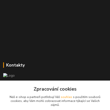
Kontakty
Zákaznická podpora
+420773237626
Zpracování cookies
(Po-Ne, 8:30-14 hod.)
Náš e-shop a partneři potřebují Váš
souhlas
s použitím souborů
cookies, aby Vám mohli zobrazovat informace týkající se Vašich
popisekhk@gmail.com
zájmů.