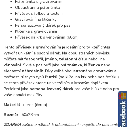
Psí známka s gravírováním
Oboustranná psí známka
Přívěsek s fotkou a textem
Gravírování na klíčenky
Personalizovaný dárek pro psa
Klíčenka s gravírováním
Přívěsek na krk s věnováním (60cm)
Tento
přívěsek s gravírováním
je ideální pro ty, kteří chtějí
vytvořit unikátní a osobní dárek. Na obou stranách přívěsku
můžete mít
fotografii
,
jméno
,
telefonní číslo
nebo jiné
věnování
. Skvěle poslouží jako
psí známka
,
klíčenka
nebo
elegantní
náhrdelník
. Díky volbě oboustranného gravírování a
možnosti různých typů řetízků (na klíče, na krk nebo bez řetízku)
se tento přívěsek stane univerzálním a krásným doplňkem.
Perfektní jako
personalizovaný dárek
pro vaše blízké nebo pro
vaše domácí mazlíčky.
Materiál
: nerez (černá)
Rozměr
: 50x28mm
ZDARMA
zašleme náhled k odsouhlasení - napište do poznámky v