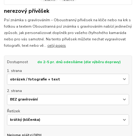
nerezový přívěšek
Psí známka s gravírováním – Oboustranný přívěsek na klíče nebo na krk s
fotkou a textem Oboustranná psí známka s gravírováním nabízí jedinečný
způsob, jak personalizovat doplněk pro vašeho čtyřnohého kamaráda
nebo pro vás samotné. Na tento přívěsek můžete nechat vygravírovat
fotografii, text nebo vě...
celý popis
Dostupnost
do 2-5 pr. dnů odesíláme (dle výběru dopravy)
1. strana
2. strana
Řetízek
Nejsme plátci DPH