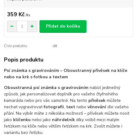
359 Kč
/
ks
Přidat do košíku
Číslo produktu:
-20
Popis produktu
Psí známka s gravírováním – Oboustranný přívěsek na klíče
nebo na krk s fotkou a textem
Oboustranná psí známka s gravírováním
nabízí jedinečný
způsob, jak personalizovat doplněk pro vašeho čtyřnohého
kamaráda nebo pro vás samotné. Na tento
přívěsek
můžete
nechat vygravírovat
fotografii
,
text
nebo
věnování
dle vašeho
přání. Na výběr máte z několika možností – přívěsek můžete nosit
jako
klíčenku
nebo jako
náhrdelník
díky volbě mezi malým
řetízkem na klíče nebo větším řetízkem na krk. Zvolit můžete i
variantu bez řetízku.