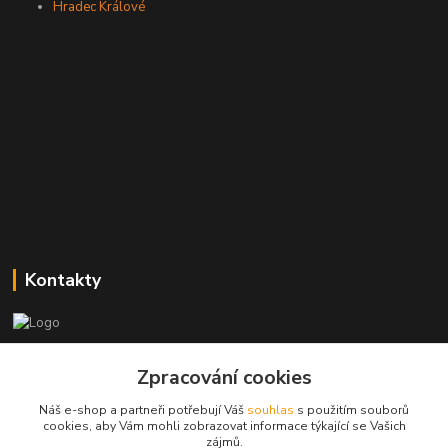
Hradec Králové
Kontakty
Zákaznická podpora
+420773237626
Zpracování cookies
(Po-Ne, 8:30-14 hod.)
Náš e-shop a partneři potřebují Váš
souhlas
s použitím souborů
cookies, aby Vám mohli zobrazovat informace týkající se Vašich
popisekhk@gmail.com
zájmů.