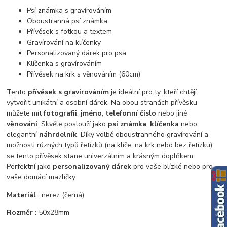
Psí známka s gravírováním
Oboustranná psí známka
Přívěsek s fotkou a textem
Gravírování na klíčenky
Personalizovaný dárek pro psa
Klíčenka s gravírováním
Přívěsek na krk s věnováním (60cm)
Tento
přívěsek s gravírováním
je ideální pro ty, kteří chtějí
vytvořit unikátní a osobní dárek. Na obou stranách přívěsku
můžete mít
fotografii
,
jméno
,
telefonní číslo
nebo jiné
věnování
. Skvěle poslouží jako
psí známka
,
klíčenka
nebo
elegantní
náhrdelník
. Díky volbě oboustranného gravírování a
možnosti různých typů řetízků (na klíče, na krk nebo bez řetízku)
se tento přívěsek stane univerzálním a krásným doplňkem.
Perfektní jako
personalizovaný dárek
pro vaše blízké nebo pro
vaše domácí mazlíčky.
Materiál
: nerez (černá)
Rozměr
: 50x28mm