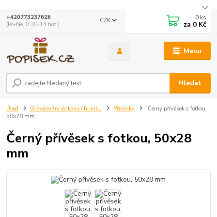
0
ks
+420773237626
CZK
za
0 Kč
(Po-Ne, 8:30-14 hod.)
Menu
Hledat
Úvod
Gravírování do kovu / hliníku
Přívěsky
Černý přívěsek s fotkou,
50x28 mm
Černý přívěsek s fotkou, 50x28
mm