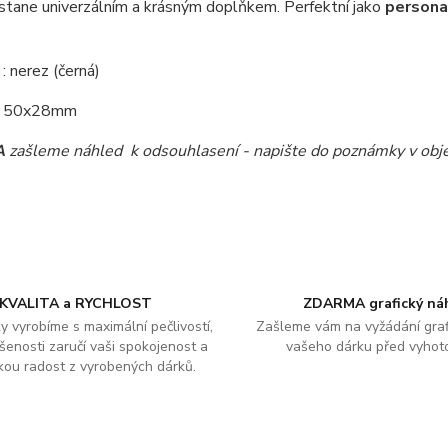
stane univerzálním a krásným doplňkem. Perfektní jako
persona
l
: nerez (černá)
: 50x28mm
A
zašleme náhled k odsouhlasení - napište do poznámky v obj
KVALITA a RYCHLOST
ZDARMA grafický ná
y vyrobíme s maximální pečlivostí,
Zašleme vám na vyžádání graf
šenosti zaručí vaši spokojenost a
vašeho dárku před vyhot
kou radost z vyrobených dárků.