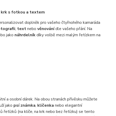
 krk s fotkou a textem
 personalizovat doplněk pro vašeho čtyřnohého kamaráda
tografii
,
text
nebo
věnování
dle vašeho přání. Na
bo jako
náhrdelník
díky volbě mezi malým řetízkem na
nikátní a osobní dárek. Na obou stranách přívěsku můžete
uží jako
psí známka
,
klíčenka
nebo elegantní
 řetízků (na klíče, na krk nebo bez řetízku) se tento