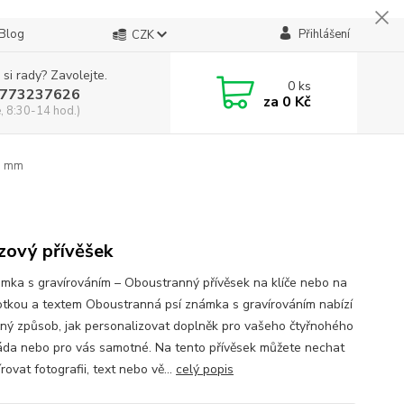
Blog
Přihlášení
CZK
 si rady? Zavolejte.
0
ks
773237626
za
0 Kč
, 8:30-14 hod.)
28 mm
zový přívěšek
ámka s gravírováním – Oboustranný přívěsek na klíče nebo na
fotkou a textem Oboustranná psí známka s gravírováním nabízí
čný způsob, jak personalizovat doplněk pro vašeho čtyřnohého
da nebo pro vás samotné. Na tento přívěsek můžete nechat
rovat fotografii, text nebo vě...
celý popis