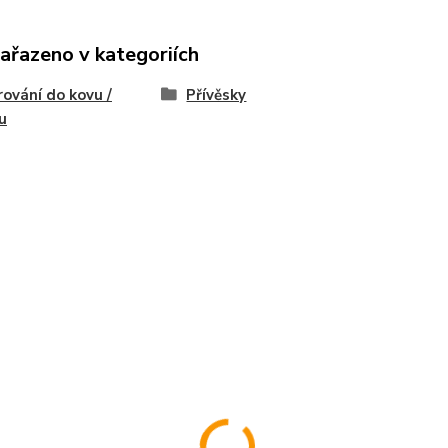
zařazeno v kategoriích
rování do kovu /
Přívěsky
ku