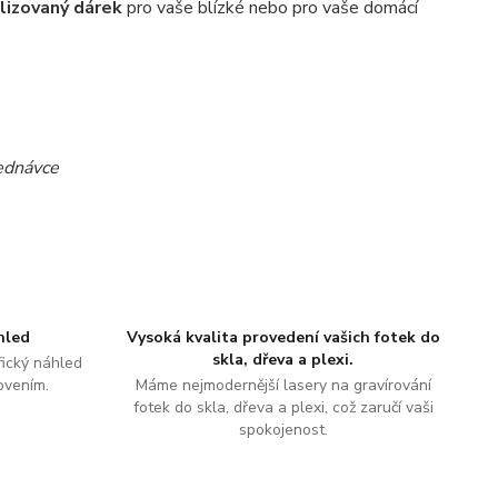
lizovaný dárek
pro vaše blízké nebo pro vaše domácí
ednávce
hled
Vysoká kvalita provedení vašich fotek do
skla, dřeva a plexi.
ický náhled
ovením.
Máme nejmodernější lasery na gravírování
fotek do skla, dřeva a plexi, což zaručí vaši
spokojenost.