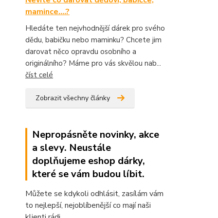
Nevíte co darovat dědovi, babičce,
mamince....?
Hledáte ten nejvhodnější dárek pro svého
dědu, babičku nebo maminku? Chcete jim
darovat něco opravdu osobního a
originálního? Máme pro vás skvělou nab...
číst celé
Zobrazit všechny články
Nepropásněte novinky, akce
a slevy. Neustále
doplňujeme eshop dárky,
které se vám budou líbit.
Můžete se kdykoli odhlásit, zasílám vám
to nejlepší, nejoblíbenější co mají naši
klienti rádi.