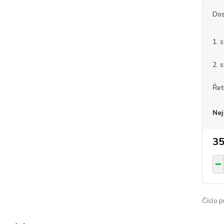
Dos
1. 
2. 
Řet
Nej
35
Číslo p