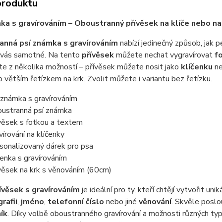
produktu
ka s gravírováním – Oboustranný přívěsek na klíče nebo na
nná psí známka s gravírováním
nabízí jedinečný způsob, jak
 vás samotné. Na tento
přívěsek
můžete nechat vygravírovat
fo
e z několika možností – přívěsek můžete nosit jako
klíčenku
ne
o větším řetízkem na krk. Zvolit můžete i variantu bez řetízku.
 známka s gravírováním
ustranná psí známka
věsek s fotkou a textem
vírování na klíčenky
sonalizovaný dárek pro psa
čenka s gravírováním
věsek na krk s věnováním (60cm)
ívěsek s gravírováním
je ideální pro ty, kteří chtějí vytvořit u
rafii
,
jméno
,
telefonní číslo
nebo jiné
věnování
. Skvěle poslo
ík
. Díky volbě oboustranného gravírování a možnosti různých typů