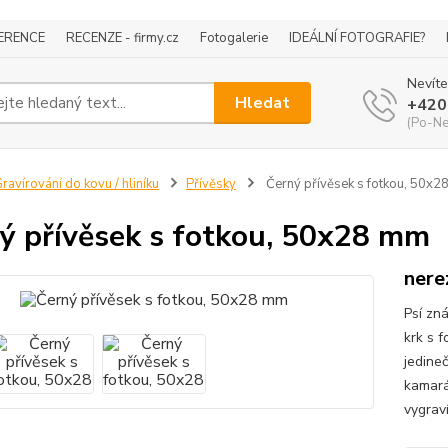
ERENCE
RECENZE - firmy.cz
Fotogalerie
IDEÁLNÍ FOTOGRAFIE?
Nevíte
Hledat
+420
(Po-Ne
ravírování do kovu / hliníku
Přívěsky
Černý přívěsek s fotkou, 50x
ý přívěsek s fotkou, 50x28 mm
nere
Psí zn
krk s 
jedine
kamará
vygraví