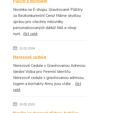
Půllitr s motivem
Novinka na E-shopu: Gravírované Půllitry
za Bezkonkurenční Cenu! Máme skvělou
zprávu pro všechny milovníky
personalizovaných dárků! Náš e-shop
nyní...
číst celé
22.02.2024
Nerezové cedule
Nerezové Cedule s Gravírovanou Adresou:
Ideální Volba pro Firemní Identitu
Nerezové cedule s gravírovanou adresou,
logem a kontakty firmy jsou stále ...
číst
celé
30.05.2023