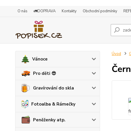
O nás
🚛DOPRAVA
Kontakty
Obchodní podmínky
REF
Úvod
G
Vánoce
Čern
Pro děti 😎
Gravírování do skla
Fotoalba & Rámečky
Peněženky atp.