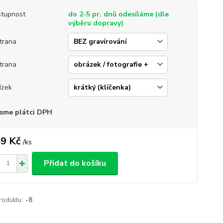
tupnost
do 2-5 pr. dnů odesíláme (dle
výběru dopravy)
strana
strana
ízek
sme plátci DPH
9 Kč
/
ks
Přidat do košíku
roduktu:
-8