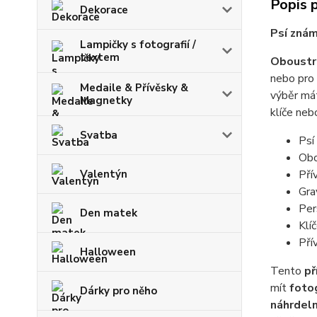
Popis 
Dekorace
Psí znám
Lampičky s fotografií /
textem
Oboustra
nebo pro
Medaile & Přívěsky &
výběr mát
Magnetky
klíče neb
Svatba
Psí
Obo
Pří
Valentýn
Gra
Per
Den matek
Klí
Pří
Halloween
Tento
př
mít
fotog
Dárky pro něho
náhrdeln