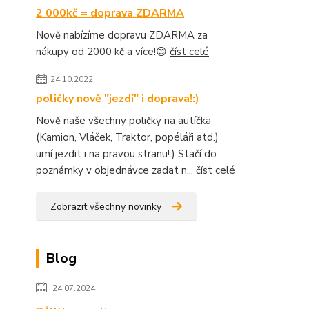
2 000kč = doprava ZDARMA
Nově nabízíme dopravu ZDARMA za
nákupy od 2000 kč a více!😊
číst celé
24.10.2022
poličky nově "jezdí" i doprava!:)
Nově naše všechny poličky na autíčka
(Kamion, Vláček, Traktor, popéláři atd.)
umí jezdit i na pravou stranu!:) Stačí do
poznámky v objednávce zadat n...
číst celé
Zobrazit všechny novinky
Blog
24.07.2024