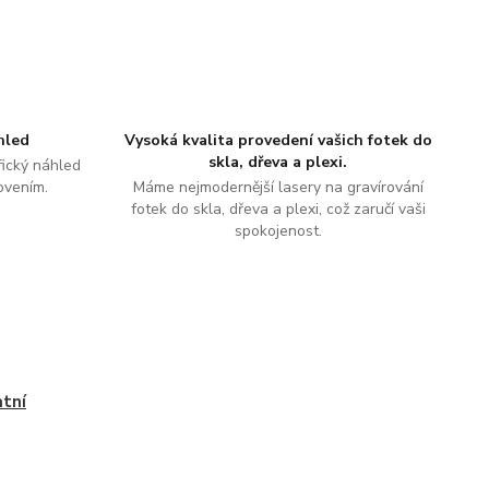
hled
Vysoká kvalita provedení vašich fotek do
skla, dřeva a plexi.
ický náhled
ovením.
Máme nejmodernější lasery na gravírování
fotek do skla, dřeva a plexi, což zaručí vaši
spokojenost.
tní