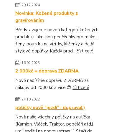
29.12.2024
Novinka: Kožené produkty s
gravírováním
Představujeme novou kategorii kožených
produktů, jako jsou peněženky pro muže i
ženy, pouzdra na vizitky, klíčenky a další
stylové doplňky. Každý prod...
číst celé
16.02.2023
2 000kč = doprava ZDARMA
Nově nabízíme dopravu ZDARMA za
nákupy od 2000 kč a více!😊
číst celé
24.10.2022
poličky nově "jezdí" i doprava!:)
Nově naše všechny poličky na autíčka
(Kamion, Vláček, Traktor, popéláři atd.)
umí jezdit i na pravou stranu!:) Stačí do