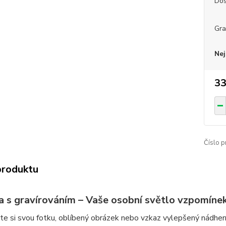
Dos
Gra
Nej
33
Číslo p
produktu
a s gravírováním – Vaše osobní světlo vzpomíne
te si svou fotku, oblíbený obrázek nebo vzkaz vylepšený nádhe