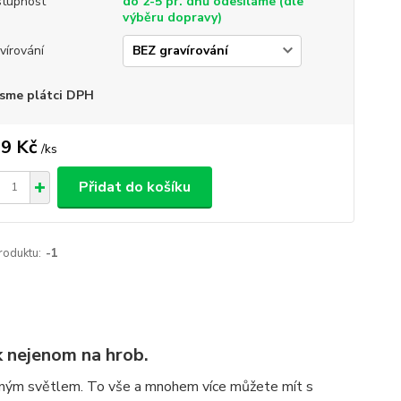
tupnost
do 2-5 pr. dnů odesíláme (dle
výběru dopravy)
vírování
sme plátci DPH
9 Kč
/
ks
Přidat do košíku
roduktu:
-1
k nejenom na hrob.
rným světlem. To vše a mnohem více můžete mít s