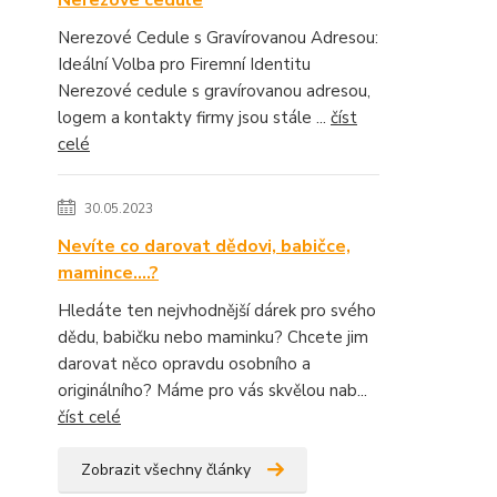
Nerezové cedule
Nerezové Cedule s Gravírovanou Adresou:
Ideální Volba pro Firemní Identitu
Nerezové cedule s gravírovanou adresou,
logem a kontakty firmy jsou stále ...
číst
celé
30.05.2023
Nevíte co darovat dědovi, babičce,
mamince....?
Hledáte ten nejvhodnější dárek pro svého
dědu, babičku nebo maminku? Chcete jim
darovat něco opravdu osobního a
originálního? Máme pro vás skvělou nab...
číst celé
Zobrazit všechny články