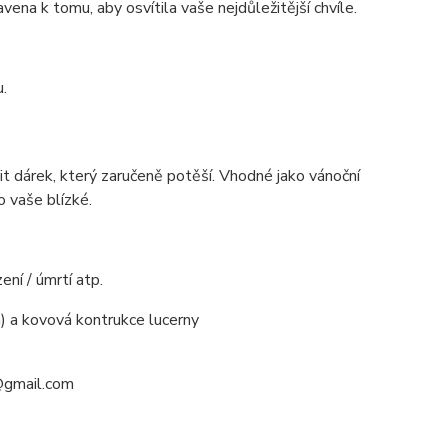
vena k tomu, aby osvítila vaše nejdůležitější chvíle.
.
t dárek, který zaručeně potěší. Vhodné jako vánoční
o vaše blízké.
ní / úmrtí atp.
a) a kovová kontrukce lucerny
k@gmail.com