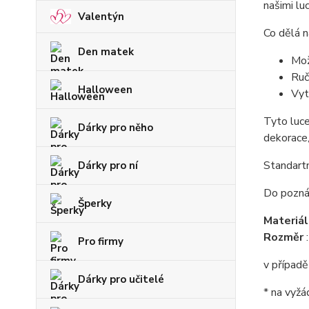
našimi lu
Valentýn
Co dělá n
Den matek
Mož
Ruč
Halloween
Vyt
Tyto luce
Dárky pro něho
dekorace,
Standartn
Dárky pro ní
Do poznám
Šperky
Materiá
Rozměr
Pro firmy
v případě
Dárky pro učitelé
* na vyžá