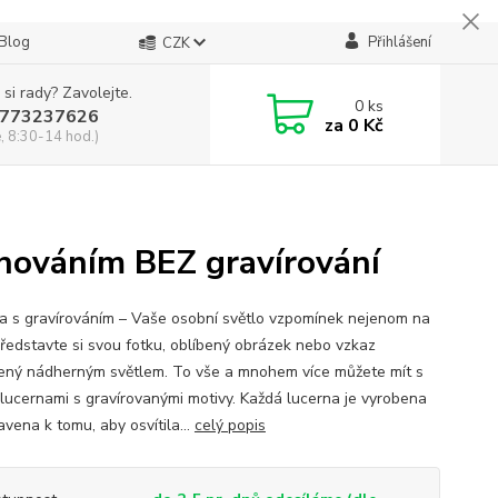
Blog
Přihlášení
CZK
 si rady? Zavolejte.
0
ks
773237626
za
0 Kč
, 8:30-14 hod.)
ěnováním BEZ gravírování
a s gravírováním – Vaše osobní světlo vzpomínek nejenom na
Představte si svou fotku, oblíbený obrázek nebo vzkaz
ený nádherným světlem. To vše a mnohem více můžete mít s
 lucernami s gravírovanými motivy. Každá lucerna je vyrobena
avena k tomu, aby osvítila...
celý popis