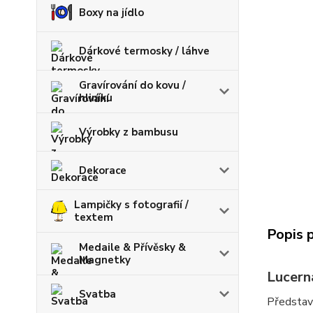
Boxy na jídlo
Dárkové termosky / láhve
Gravírování do kovu /
hliníku
Výrobky z bambusu
Dekorace
Lampičky s fotografií /
textem
Popis 
Medaile & Přívěsky &
Magnetky
Lucern
Svatba
Představ