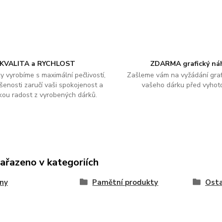
KVALITA a RYCHLOST
ZDARMA grafický ná
y vyrobíme s maximální pečlivostí,
Zašleme vám na vyžádání graf
šenosti zaručí vaši spokojenost a
vašeho dárku před vyhot
kou radost z vyrobených dárků.
zařazeno v kategoriích
ny
Pamětní produkty
Osta