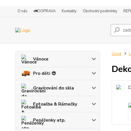
O nás
🚛DOPRAVA
Kontakty
Obchodní podmínky
REF
Úvod
L
Vánoce
Deko
Pro děti 😎
Gravírování do skla
Fotoalba & Rámečky
Peněženky atp.