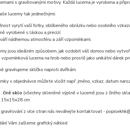
cernami s gravírovanými motivy. Každá lucerna je vyrobena a připra
aše lucerny tak jedinečnými:
nost vyrytí vaší fotky, oblíbeného obrázku nebo osobního vzkazu
ně vyrobené s láskou a precizí.
váří nádhernou atmosféru a září vzpomínkami.
rny jsou ideálním způsobem, jak ozdobit váš domov nebo vytvoři
 vzpomínková lucerna na hrob nebo prostě jako unikátní dárek pr
ě gravírujeme sklíčko naproti dvířkám.
ky v objednávce můžete vložit např. jméno, vzkaz, datum naroze
l
:
čiré sklo
(všechny skleněné výplně v lucerně jsou z čirého skl
: 15x15x28 cm
 gravírování z více stran nás neváhejte kontaktovat - popisekh
dání Vám zašleme grafický náhled