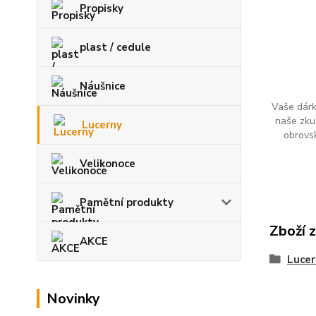
Propisky
plast / cedule
Náušnice
Vaše dárk
naše zku
Lucerny
obrovs
Velikonoce
Pamětní produkty
Zboží 
AKCE
Lucer
Novinky