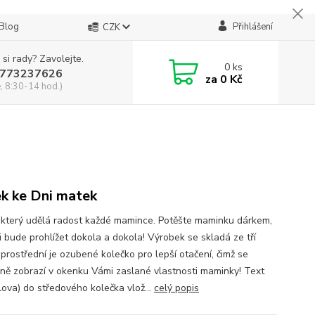
Blog
Přihlášení
CZK
 si rady? Zavolejte.
0
ks
773237626
za
0 Kč
, 8:30-14 hod.)
k ke Dni matek
 který udělá radost každé mamince. Potěšte maminku dárkem,
i bude prohlížet dokola a dokola! Výrobek se skladá ze tří
 prostřední je ozubené kolečko pro lepší otačení, čimž se
ně zobrazí v okenku Vámi zaslané vlastnosti maminky! Text
slova) do středového kolečka vlož...
celý popis