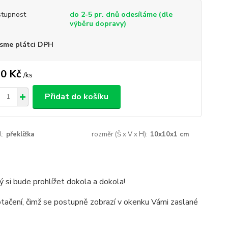
tupnost
do 2-5 pr. dnů odesíláme (dle
výběru dopravy)
sme plátci DPH
0 Kč
/
ks
Přidat do košíku
l:
překližka
rozměr (Š x V x H):
10x10x1 cm
si bude prohlížet dokola a dokola!
 otačení, čimž se postupně zobrazí v okenku Vámi zaslané