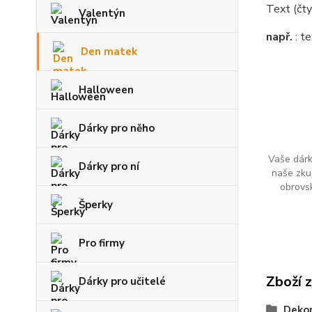
Text (čty
Valentýn
např.
: t
Den matek
Halloween
Dárky pro něho
Vaše dárk
Dárky pro ní
naše zku
obrovs
Šperky
Pro firmy
Zboží 
Dárky pro učitelé
Deko