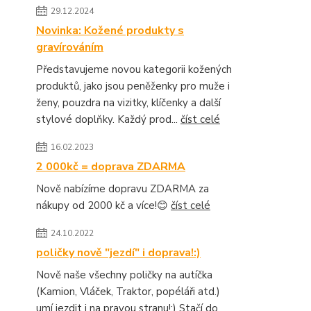
29.12.2024
Novinka: Kožené produkty s
gravírováním
Představujeme novou kategorii kožených
produktů, jako jsou peněženky pro muže i
ženy, pouzdra na vizitky, klíčenky a další
stylové doplňky. Každý prod...
číst celé
16.02.2023
2 000kč = doprava ZDARMA
Nově nabízíme dopravu ZDARMA za
nákupy od 2000 kč a více!😊
číst celé
24.10.2022
poličky nově "jezdí" i doprava!:)
Nově naše všechny poličky na autíčka
(Kamion, Vláček, Traktor, popéláři atd.)
umí jezdit i na pravou stranu!:) Stačí do