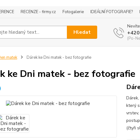
ERENCE
RECENZE - firmy.cz
Fotogalerie
IDEÁLNÍ FOTOGRAFIE?
Nevíte
Hledat
+420
(Po-Ne
en matek
Dárek ke Dni matek - bez fotografie
k ke Dni matek - bez fotografie
Dáre
Dárek,
který s
vrstev,
postup
(čtyři 