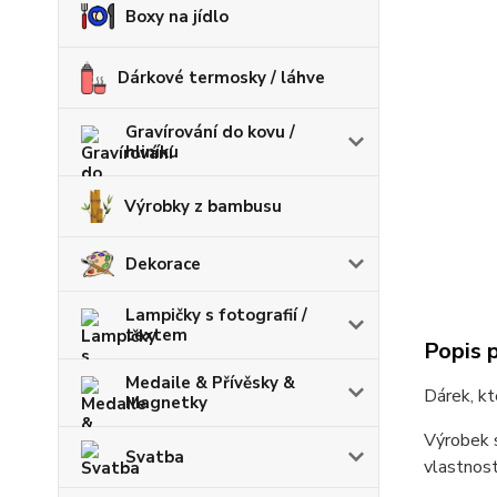
Boxy na jídlo
Dárkové termosky / láhve
Gravírování do kovu /
hliníku
Výrobky z bambusu
Dekorace
Lampičky s fotografií /
textem
Popis 
Medaile & Přívěsky &
Dárek, kt
Magnetky
Výrobek s
Svatba
vlastnost