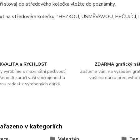
ři slova) do středového kolečka vložte do poznámky.
ext na středovém kolečku: "HEZKOU, USMĚVAVOU, PEČUJÍCÍ
KVALITA a RYCHLOST
ZDARMA grafický ná
y vyrobíme s maximální pečlivostí,
Zašleme vám na vyžádání graf
šenosti zaručí vaši spokojenost a
vašeho dárku před vyhot
kou radost z vyrobených dárků.
zařazeno v kategoriích
race
Valentýn
Den