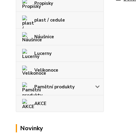
Propisky
plast / cedule
Náušnice
Lucerny
Velikonoce
Pamětní produkty
AKCE
Novinky