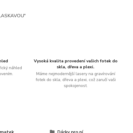
, LASKAVOU"
hled
Vysoká kvalita provedení vašich fotek do
skla, dřeva a plexi.
ický náhled
ovením.
Máme nejmodernější lasery na gravírování
fotek do skla, dřeva a plexi, což zaručí vaši
spokojenost.
 matek
Dárky pro ní