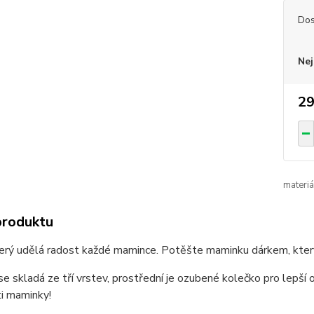
Dos
Nej
29
materiá
produktu
erý udělá radost každé mamince. Potěšte maminku dárkem, který 
e skladá ze tří vrstev, prostřední je ozubené kolečko pro lepší
i maminky!