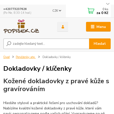
0
ks
+420773237626
CZK
za
0 Kč
(Po-Ne, 8:30-14 hod.)
Menu
Hledat
Úvod
Peněženky atp.
Dokladovky / klíčenky
Dokladovky / klíčenky
Kožené dokladovky z pravé kůže s
gravírováním
Hledáte stylové a praktické řešení pro uschování dokladů?
Nabízíme kvalitní kožené dokladovky z pravé kůže, které vám
navíc personalizujeme podle vašich přání. Vygravírujeme na ně