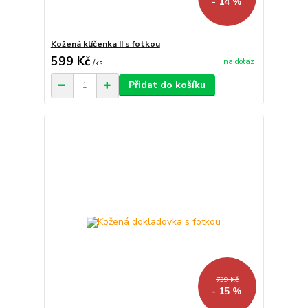
- 14 %
Kožená klíčenka II s fotkou
599 Kč
na dotaz
/
ks
Přidat do košíku
739 Kč
- 15 %