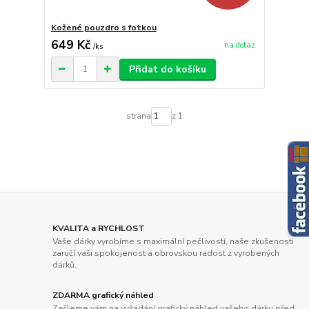
Kožené pouzdro s fotkou
649 Kč
na dotaz
/
ks
Přidat do košíku
strana
z 1
KVALITA a RYCHLOST
Vaše dárky vyrobíme s maximální pečlivostí, naše zkušenosti
zaručí vaši spokojenost a obrovskou radost z vyrobených
dárků.
ZDARMA grafický náhled
Zašleme vám na vyžádání grafický náhled vašeho dárku před