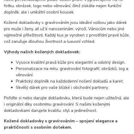
fotku, obrázek, logo nebo věnování, čímž získáte nejen funkční
doplněk, ale i unikátní osobní kousek.
Kožené dokladovky s gravírováním jsou ideální volbou jako dárek
pro muže i ženy, ať už k narozeninám, výročí, Vánocům nebo jiné
výjimečné příležitosti. Každý kus je vyroben z prvotřídní pravé kůže,
což zaručuje dlouhou životnost a luxusní vzhled.
Výhody našich kožených dokladovek:
Vysoce kvalitní pravá kůže pro elegantní a odolný design.
Personalizace na míru: gravírování fotografií, obrázků, log a
věnování.
Praktický doplněk na každodenní nošení dokladů a karet.
Skvělý dárek pro vaše blízké i obchodní partnery.
Pořiďte si nebo darujte dokladovku, která bude nejen užitečná, ale
i originální díky osobnímu gravírování. S našimi koženými
dokladovkami darujete kvalitu, styl a jedinečnost.
Kožené dokladovky s gravírováním – spojení elegance a
praktičnosti s osobním dotekem.