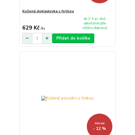
Kožená dokladovka s fotkou
do 2-5 pr. dnů
odesíláme (dle
629 Kč
výběru dopravy)
/
ks
Přidat do košíku
739 Kč
- 12 %