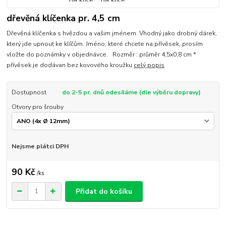
dřevěná klíčenka pr. 4,5 cm
Dřevěná klíčenka s hvězdou a vašim jménem. Vhodný jako drobný dárek,
který jde upnout ke klíčům. Jméno, které chcete na přívěsek, prosím
vložte do poznámky v objednávce. Rozměr : průměr 4,5x0,8 cm *
přívěsek je dodávan bez kovového kroužku
celý popis
Dostupnost
do 2-5 pr. dnů odesíláme (dle výběru dopravy)
Otvory pro šrouby
Nejsme plátci DPH
90 Kč
/
ks
Přidat do košíku