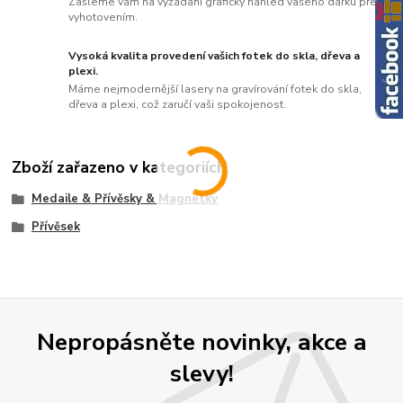
Zašleme vám na vyžádání grafický náhled vašeho dárku před
vyhotovením.
Vysoká kvalita provedení vašich fotek do skla, dřeva a
plexi.
Máme nejmodernější lasery na gravírování fotek do skla,
dřeva a plexi, což zaručí vaši spokojenost.
Zboží zařazeno v kategoriích
Medaile & Přívěsky & Magnetky
Přívěsek
Nepropásněte novinky, akce a
slevy!