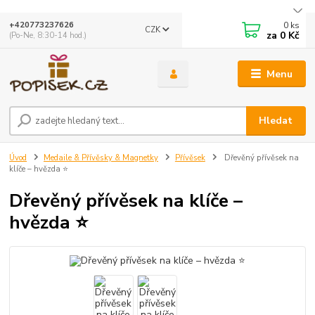
0
ks
+420773237626
CZK
za
0 Kč
(Po-Ne, 8:30-14 hod.)
Menu
Hledat
Úvod
Medaile & Přívěsky & Magnetky
Přívěsek
Dřevěný přívěsek na
klíče – hvězda ⭐
Dřevěný přívěsek na klíče –
hvězda ⭐