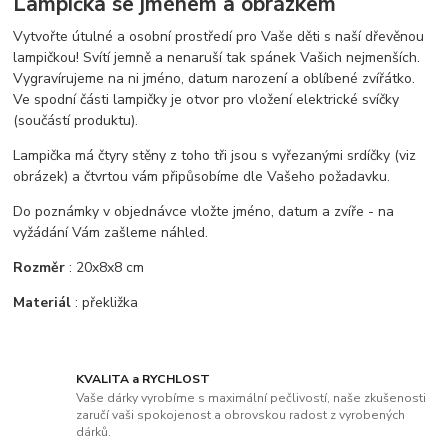
Lampička se jménem a obrázkem
Vytvořte útulné a osobní prostředí pro Vaše děti s naší dřevěnou
lampičkou! Svítí jemně a nenaruší tak spánek Vašich nejmenších.
Vygravírujeme na ni jméno, datum narození a oblíbené zvířátko.
Ve spodní části lampičky je otvor pro vložení elektrické svíčky
(součástí produktu).
Lampička má čtyry stěny z toho tři jsou s vyřezanými srdíčky (viz
obrázek) a čtvrtou vám připůsobíme dle Vašeho požadavku.
Do poznámky v objednávce vložte jméno, datum a zvíře - na
vyžádání Vám zašleme náhled.
Rozměr
: 20x8x8 cm
Materiál
: překližka
KVALITA a RYCHLOST
Vaše dárky vyrobíme s maximální pečlivostí, naše zkušenosti
zaručí vaši spokojenost a obrovskou radost z vyrobených
dárků.