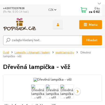
0
ks
+420773237626
CZK
za
0 Kč
(Po-Ne, 8:30-14 hod.)
Menu
Hledat
Úvod
Lampičky s fotografií / textem
malé lampičky
Dřevěná
lampička - věž
Dřevěná lampička - věž