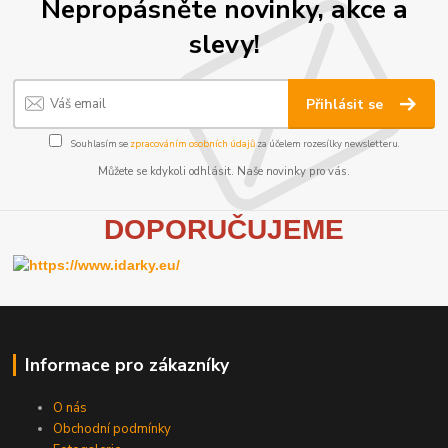
Nepropásněte novinky, akce a
slevy!
Přihlásit se
Souhlasím se
zpracováním osobních údajů
za účelem rozesílky newsletteru.
Můžete se kdykoli odhlásit. Naše novinky pro vás.
D
OPORUČUJEME
Informace pro zákazníky
O nás
Obchodní podmínky