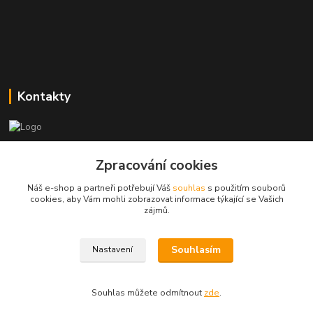
Kontakty
Zákaznická podpora
+420773237626
Zpracování cookies
(Po-Ne, 8:30-14 hod.)
Náš e-shop a partneři potřebují Váš
souhlas
s použitím souborů
cookies, aby Vám mohli zobrazovat informace týkající se Vašich
popisekhk@gmail.com
zájmů.
Souhlasím
Nastavení
Souhlas můžete odmítnout
zde
.
Vytvořeno na
Eshop-rychle.cz