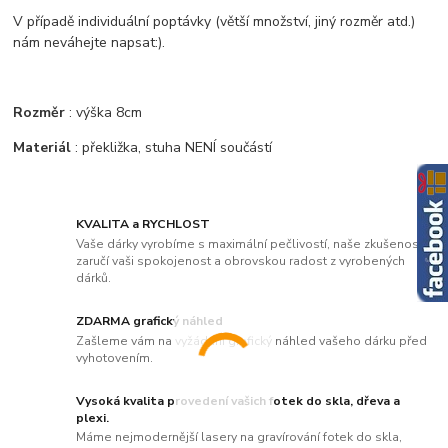
V případě individuální poptávky (větší množství, jiný rozměr atd.)
nám neváhejte napsat:).
Rozměr
: výška 8cm
Materiál
: překližka, stuha NENÍ součástí
KVALITA a RYCHLOST
Vaše dárky vyrobíme s maximální pečlivostí, naše zkušenosti
zaručí vaši spokojenost a obrovskou radost z vyrobených
dárků.
ZDARMA grafický náhled
Zašleme vám na vyžádání grafický náhled vašeho dárku před
vyhotovením.
Vysoká kvalita provedení vašich fotek do skla, dřeva a
plexi.
Máme nejmodernější lasery na gravírování fotek do skla,