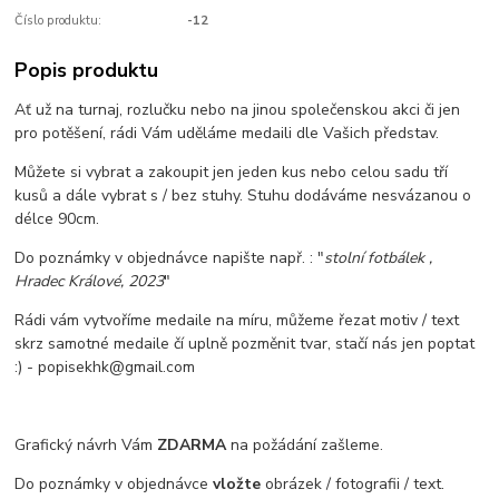
Číslo produktu:
-12
Popis produktu
Ať už na turnaj, rozlučku nebo na jinou společenskou akci či jen
pro potěšení, rádi Vám uděláme medaili dle Vašich představ.
Můžete si vybrat a zakoupit jen jeden kus nebo celou sadu tří
kusů a dále vybrat s / bez stuhy. Stuhu dodáváme nesvázanou o
délce 90cm.
Do poznámky v objednávce napište např. : "
stolní fotbálek ,
Hradec Králové, 2023
"
Rádi vám vytvoříme medaile na míru, můžeme řezat motiv / text
skrz samotné medaile čí uplně pozměnit tvar, stačí nás jen poptat
:) - popisekhk@gmail.com
Grafický návrh Vám
ZDARMA
na požádání zašleme.
Do poznámky v objednávce
vložte
obrázek / fotografii / text.