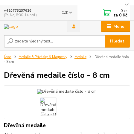
0
ks
+420773237626
CZK
za
0 Kč
(Po-Ne, 8:30-14 hod.)
Menu
Hledat
Úvod
Medaile & Přívěsky & Magnetky
Medaile
Dřevěná medaile číslo
- 8 cm
Dřevěná medaile číslo - 8 cm
Dřevěná medaile