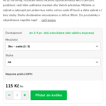
Ať už na turnaj, rozlučku nebo na jinou společenskou akci či jen pro
potěšení, rádi Vám uděláme medaili dle Vašich představ. Můžete si
vybrat a zakoupit jen jeden kus nebo celou sadu tří kusů a dále vybrat s /
bez stuhy. Stuhu dodáváme nesvázanou o délce 90cm. Do poznámky v
objednávce napište např. ...
celý popis
Dostupnost
do 2-5 pr. dnů odesíláme (dle výběru dopravy)
Množství
Stuha
Nejsme plátci DPH
115 Kč
/
ks
Přidat do košíku