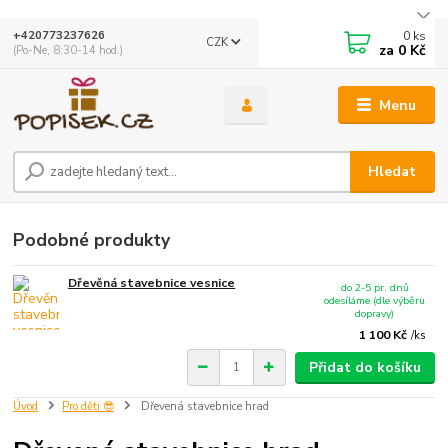
0
ks
+420773237626
CZK
za
0 Kč
(Po-Ne, 8:30-14 hod.)
Menu
Hledat
Podobné produkty
Dřevěná stavebnice vesnice
do 2-5 pr. dnů
odesíláme (dle výběru
dopravy)
1 100 Kč
/
ks
Přidat do košíku
Úvod
Pro děti 😎
Dřevená stavebnice hrad