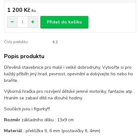
1 200 Kč
/
ks
Přidat do košíku
Číslo produktu:
4.2
Popis produktu
Dřevěná stavebnice pro malé i velké dobrodruhy. Vytvořte si pro
každý příběh jiný hrad, pevnost, opevnění a dobývejte ho nebo ho
braňte.
Výborná hračka pro rozvíjení dětské jemné motoriky, fantazie atp. .
Hraním se zabaví dítě na dlouhé hodiny.
Součásti jsou i figurky!!!
Rozměr
základního dílku : 13x9 cm
Materiál
: překližka tl. 6 mm (postavičky tl. 4mm)