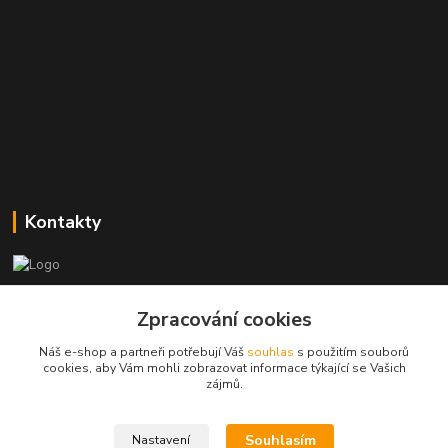
Kontakty
Zákaznická podpora
Zpracování cookies
+420773237626
(Po-Ne, 8:30-14 hod.)
Náš e-shop a partneři potřebují Váš
souhlas
s použitím souborů
cookies, aby Vám mohli zobrazovat informace týkající se Vašich
popisekhk@gmail.com
zájmů.
Souhlasím
Nastavení