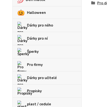
Pro d
Halloween
Dárky pro něho
Dárky pro ní
Šperky
Pro firmy
Dárky pro učitelé
Propisky
plast / cedule