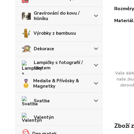
Rozměr
Gravírování do kovu /
hliníku
Materiál
Výrobky z bambusu
Dekorace
Lampičky s fotografií /
textem
Vaše dárk
naše zku
Medaile & Přívěsky &
obrovs
Magnetky
Svatba
Valentýn
Zboží 
Den matek