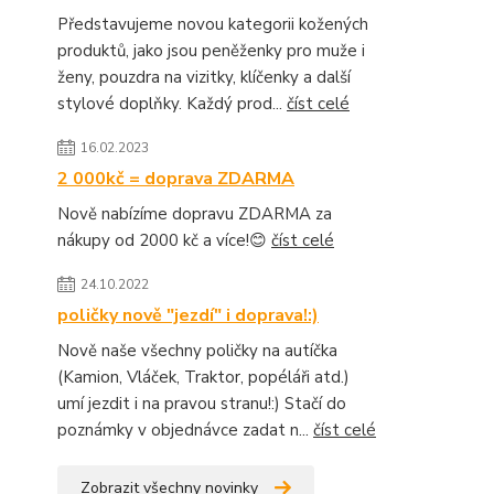
Představujeme novou kategorii kožených
produktů, jako jsou peněženky pro muže i
ženy, pouzdra na vizitky, klíčenky a další
stylové doplňky. Každý prod...
číst celé
16.02.2023
2 000kč = doprava ZDARMA
Nově nabízíme dopravu ZDARMA za
nákupy od 2000 kč a více!😊
číst celé
24.10.2022
poličky nově "jezdí" i doprava!:)
Nově naše všechny poličky na autíčka
(Kamion, Vláček, Traktor, popéláři atd.)
umí jezdit i na pravou stranu!:) Stačí do
poznámky v objednávce zadat n...
číst celé
Zobrazit všechny novinky