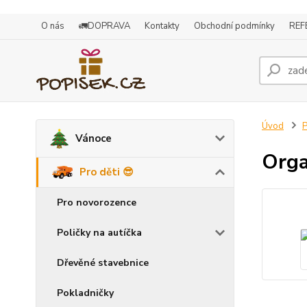
O nás
🚛DOPRAVA
Kontakty
Obchodní podmínky
REF
Úvod
P
Vánoce
Orga
Pro děti 😎
Pro novorozence
Poličky na autíčka
Dřevěné stavebnice
Pokladničky