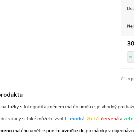
Dos
Nej
30
Číslo p
produktu
 na tužky s fotografií a jménem maléo umělce, je vhodný pro kaž
dní strany si také můžete zvolit :
modrá
,
žlutá
,
červená
a
zele
jmeno
malého umělce prosím
uveďte
do poznámky v objednávc