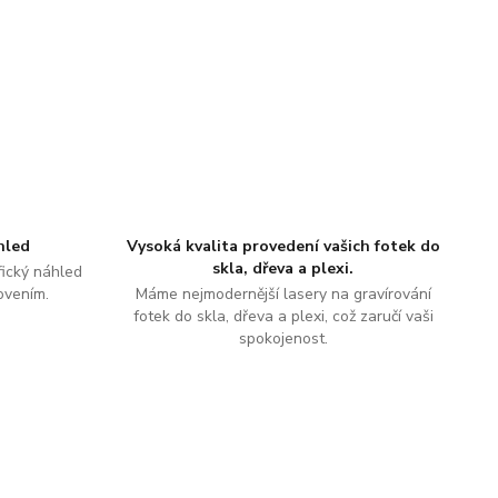
hled
Vysoká kvalita provedení vašich fotek do
skla, dřeva a plexi.
ický náhled
ovením.
Máme nejmodernější lasery na gravírování
fotek do skla, dřeva a plexi, což zaručí vaši
spokojenost.