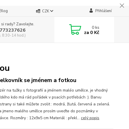
Blog
Přihlášení
CZK
 si rady? Zavolejte.
0
ks
773237626
za
0 Kč
, 8:30-14 hod.)
kou
elkovník se jménem a fotkou
zér na tužky s fotografií a jménem maléo umělce, je vhodný
ždého kdo má rád pořádek v psacích potřebách :). Barvu
strany si také můžete zvolit : modrá, žlutá, červená a zelená.
a jmeno malého umělce prosím uveďte do poznámky v
ávce. Rozměry : 12x9x5 cm Materiál : překl...
celý popis