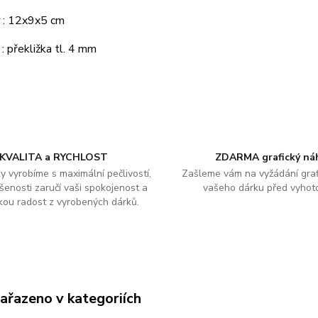
y
: 12x9x5 cm
: překližka tl. 4 mm
KVALITA a RYCHLOST
ZDARMA grafický ná
y vyrobíme s maximální pečlivostí,
Zašleme vám na vyžádání graf
šenosti zaručí vaši spokojenost a
vašeho dárku před vyhot
kou radost z vyrobených dárků.
zařazeno v kategoriích