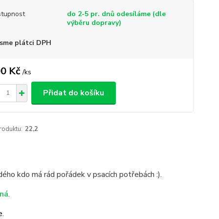
tupnost
do 2-5 pr. dnů odesíláme (dle
výběru dopravy)
sme plátci DPH
0 Kč
/
ks
Přidat do košíku
roduktu:
22,2
dého kdo má rád pořádek v psacích potřebách :).
ná
.
e.