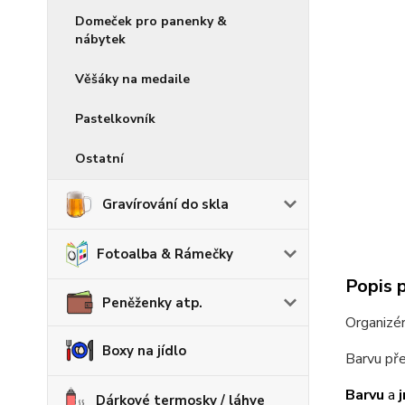
Domeček pro panenky &
nábytek
Věšáky na medaile
Pastelkovník
Ostatní
Gravírování do skla
Fotoalba & Rámečky
Popis 
Peněženky atp.
Organizér
Boxy na jídlo
Barvu pře
Barvu
a
Dárkové termosky / láhve