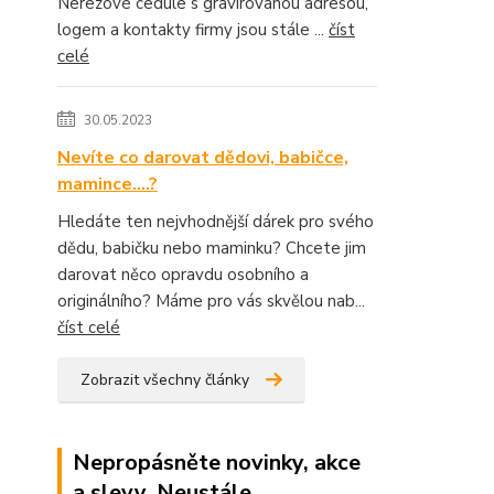
Nerezové cedule s gravírovanou adresou,
logem a kontakty firmy jsou stále ...
číst
celé
30.05.2023
Nevíte co darovat dědovi, babičce,
mamince....?
Hledáte ten nejvhodnější dárek pro svého
dědu, babičku nebo maminku? Chcete jim
darovat něco opravdu osobního a
originálního? Máme pro vás skvělou nab...
číst celé
Zobrazit všechny články
Nepropásněte novinky, akce
a slevy. Neustále