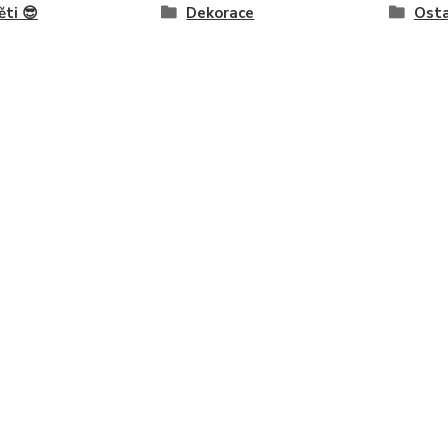
ěti 😎
Dekorace
Osta