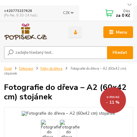
0
ks
+420773237626
CZK
za
0 Kč
(Po-Ne, 8:30-14 hod.)
Menu
Hledat
Úvod
Dekorace
Fotky do dřeva
Fotografie do dřeva – A2 (60x42 cm)
stojánek
Fotografie do dřeva – A2 (60x42
cm) stojánek
1 799 Kč
- 11 %