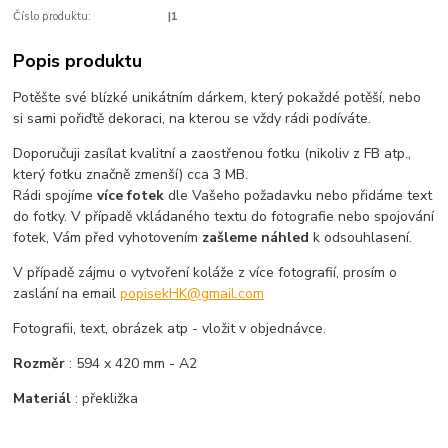
Číslo produktu:
|1
Popis produktu
Potěšte své blízké unikátním dárkem, který pokaždé potěší, nebo
si sami pořiďtě dekoraci, na kterou se vždy rádi podíváte.
Doporučuji zasílat kvalitní a zaostřenou fotku (nikoliv z FB atp.,
který fotku značně zmenší) cca 3 MB.
Rádi spojíme
více fotek
dle Vašeho požadavku nebo přidáme text
do fotky. V případě vkládaného textu do fotografie nebo spojování
fotek, Vám před vyhotovením
zašleme náhled
k odsouhlasení.
V případě zájmu o vytvoření koláže z více fotografií, prosím o
zaslání na email
popisekHK@gmail.com
Fotografii, text, obrázek atp - vložit v objednávce.
Rozměr
: 594 x 420 mm - A2
Materiál
: překližka