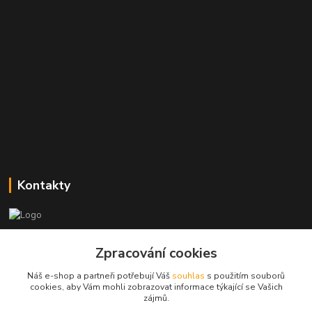
Kontakty
Zákaznická podpora
+420773237626
Zpracování cookies
(Po-Ne, 8:30-14 hod.)
Náš e-shop a partneři potřebují Váš
souhlas
s použitím souborů
cookies, aby Vám mohli zobrazovat informace týkající se Vašich
popisekhk@gmail.com
zájmů.