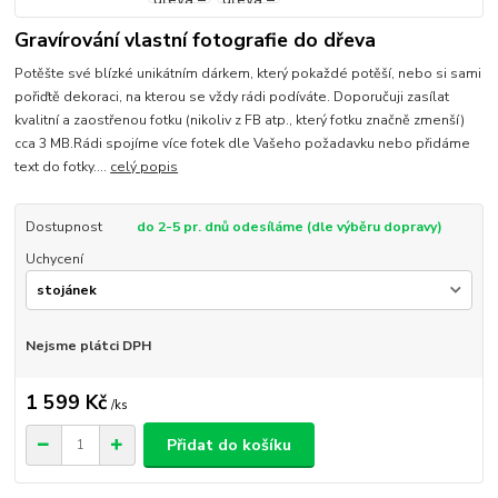
Gravírování vlastní fotografie do dřeva
Potěšte své blízké unikátním dárkem, který pokaždé potěší, nebo si sami
pořiďtě dekoraci, na kterou se vždy rádi podíváte. Doporučuji zasílat
kvalitní a zaostřenou fotku (nikoliv z FB atp., který fotku značně zmenší)
cca 3 MB.Rádi spojíme více fotek dle Vašeho požadavku nebo přidáme
text do fotky....
celý popis
Dostupnost
do 2-5 pr. dnů odesíláme (dle výběru dopravy)
Uchycení
Nejsme plátci DPH
1 599 Kč
/
ks
Přidat do košíku