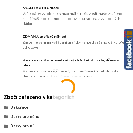
KVALITA a RYCHLOST
Vaše dárky vyrobíme s maximální pečlivostí, naše zkušenosti
zaručí vaši spokojenost a obrovskou radost z vyrobených
dárků.
ZDARMA grafický náhled
Zašleme vám na vyžádání grafický náhled vašeho dárku před
vyhotovením.
Vysoká kvalita provedení vašich fotek do skla, dřeva a
plexi.
Máme nejmodernější lasery na gravírování fotek do skla,
dřeva a plexi, což zaručí vaši spokojenost.
Zboží zařazeno v kategoriích
Dekorace
Dárky pro něho
Dárky pro ní