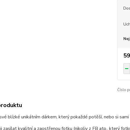
Dos
Uch
Nej
59
Číslo p
produktu
vé blízké unikátním dárkem, který pokaždé potěší, nebo si sami p
i zasílat kvalitní a zaostřenou fotku (nikoliv z FB atp., který fo