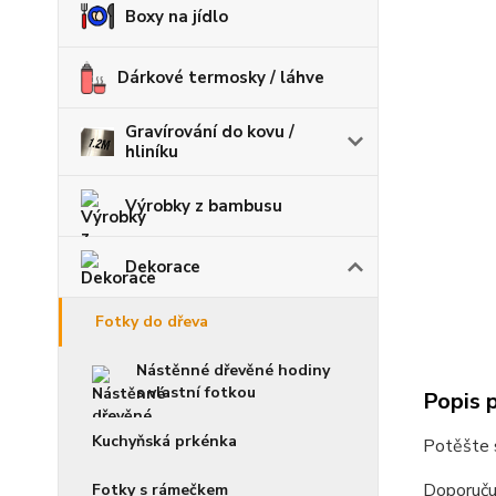
Boxy na jídlo
Dárkové termosky / láhve
Gravírování do kovu /
hliníku
Výrobky z bambusu
Dekorace
Fotky do dřeva
Nástěnné dřevěné hodiny
s vlastní fotkou
Popis 
Kuchyňská prkénka
Potěšte s
Doporučuj
Fotky s rámečkem