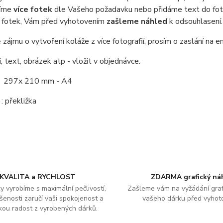
jíme
více fotek
dle Vašeho požadavku nebo přidáme text do fotk
í fotek, Vám před vyhotovením
zašleme náhled
k odsouhlasení.
 zájmu o vytvoření koláže z více fotografií, prosím o zaslání na e
i, text, obrázek atp - vložit v objednávce.
: 297x 210 mm - A4
: překližka
KVALITA a RYCHLOST
ZDARMA grafický ná
y vyrobíme s maximální pečlivostí,
Zašleme vám na vyžádání graf
šenosti zaručí vaši spokojenost a
vašeho dárku před vyhot
kou radost z vyrobených dárků.