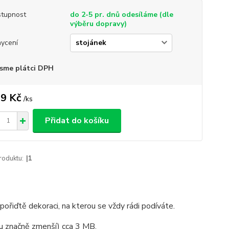
tupnost
do 2-5 pr. dnů odesíláme (dle
výběru dopravy)
ycení
sme plátci DPH
9 Kč
/
ks
Přidat do košíku
roduktu:
|1
ořiďtě dekoraci, na kterou se vždy rádi podíváte.
tku značně zmenší) cca 3 MB.