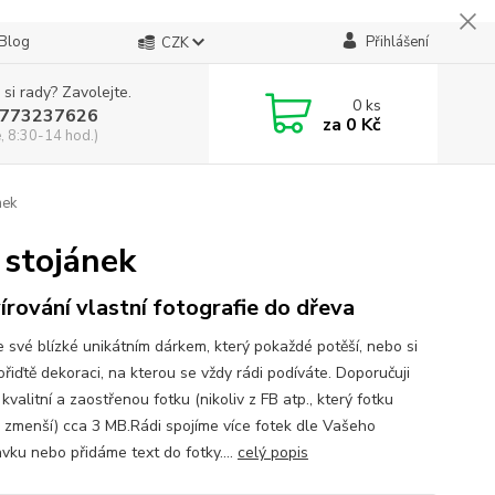
Blog
Přihlášení
CZK
 si rady? Zavolejte.
0
ks
773237626
za
0 Kč
, 8:30-14 hod.)
nek
 stojánek
írování vlastní fotografie do dřeva
e své blízké unikátním dárkem, který pokaždé potěší, nebo si
řiďtě dekoraci, na kterou se vždy rádi podíváte. Doporučuji
 kvalitní a zaostřenou fotku (nikoliv z FB atp., který fotku
 zmenší) cca 3 MB.Rádi spojíme více fotek dle Vašeho
vku nebo přidáme text do fotky....
celý popis