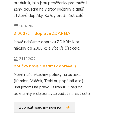
produktů, jako jsou peněženky pro muže i
ženy, pouzdra na vizitky, klíčenky a další
stylové doplňky. Každý prod...
číst celé
16.02.2023
2 000kč = doprava ZDARMA
Nově nabízíme dopravu ZDARMA za
nákupy od 2000 kč a více!😊
číst celé
24.10.2022
poličky nově "jezdí" i doprava!:)
Nově naše všechny poličky na autíčka
(Kamion, Vláček, Traktor, popéláři atd.)
umí jezdit i na pravou stranu!:) Stačí do
poznámky v objednávce zadat n...
číst celé
Zobrazit všechny novinky