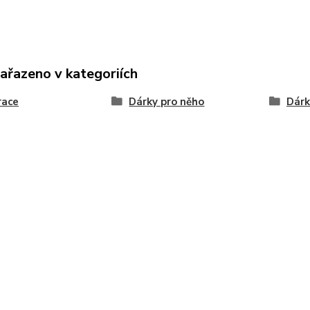
zařazeno v kategoriích
race
Dárky pro něho
Dárk