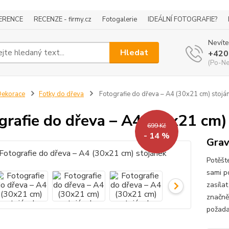
ERENCE
RECENZE - firmy.cz
Fotogalerie
IDEÁLNÍ FOTOGRAFIE?
Nevíte
Hledat
+420
(Po-Ne
ekorace
Fotky do dřeva
Fotografie do dřeva – A4 (30x21 cm) stojá
grafie do dřeva – A4 (30x21 cm)
699 Kč
- 14 %
Grav
Potěšt
sami po
zasílat
značně
požada