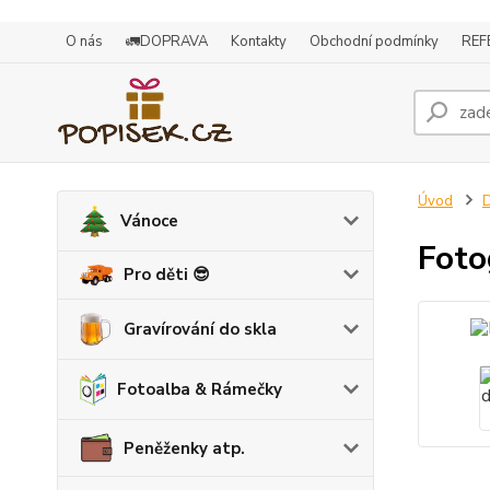
O nás
🚛DOPRAVA
Kontakty
Obchodní podmínky
REF
Úvod
D
Vánoce
Foto
Pro děti 😎
Gravírování do skla
Fotoalba & Rámečky
Peněženky atp.