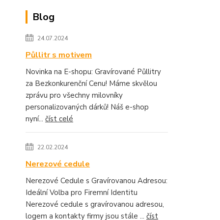
Blog
24.07.2024
Půllitr s motivem
Novinka na E-shopu: Gravírované Půllitry
za Bezkonkurenční Cenu! Máme skvělou
zprávu pro všechny milovníky
personalizovaných dárků! Náš e-shop
nyní...
číst celé
22.02.2024
Nerezové cedule
Nerezové Cedule s Gravírovanou Adresou:
Ideální Volba pro Firemní Identitu
Nerezové cedule s gravírovanou adresou,
logem a kontakty firmy jsou stále ...
číst