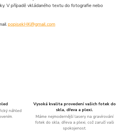
y. V případě vkládaného textu do fotografie nebo
mail
popisekHK@gmail.com
hled
Vysoká kvalita provedení vašich fotek do
skla, dřeva a plexi.
ický náhled
ovením.
Máme nejmodernější lasery na gravírování
fotek do skla, dřeva a plexi, což zaručí vaši
spokojenost.