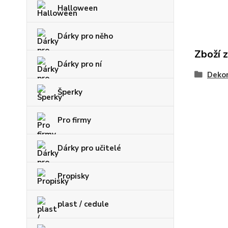
Halloween
Dárky pro něho
Zboží 
Dárky pro ní
Deko
Šperky
Pro firmy
Dárky pro učitelé
Propisky
plast / cedule