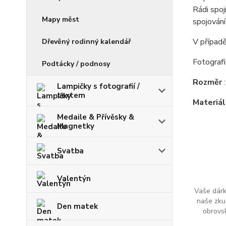
Rádi spo
Mapy měst
spojován
V případě
Dřevěný rodinný kalendář
Fotografi
Podtácky / podnosy
Rozměr
Lampičky s fotografií /
textem
Materiál
Medaile & Přívěsky &
Magnetky
Svatba
Valentýn
Vaše dárk
naše zku
Den matek
obrovs