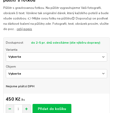
půllitr s fotkou
Půllitr s gravírovanou fotkou. Na půllitr vygravírujeme Vaši fotografii,
obrázek či text. Vznikne tak originální dárek, který každého poťeší a bude
všude ozdobou. 👉 Mějte svou fotku na půllitru😊 Doporučuji se podívat
na dárkové balení na půllitry zde. Fotografii, text, obrázek prosím, vložte
do poz...
celý popis
Dostupnost
do 2-5 pr. dnů odesíláme (dle výběru dopravy)
Varianta
Objem
Nejsme plátci DPH
450 Kč
/
ks
Přidat do košíku