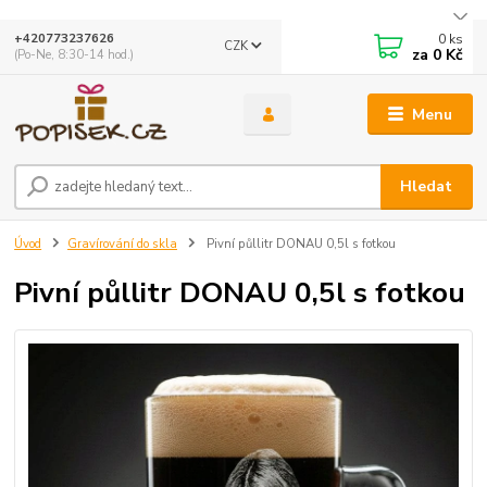
0
ks
+420773237626
CZK
za
0 Kč
(Po-Ne, 8:30-14 hod.)
Menu
Hledat
Úvod
Gravírování do skla
Pivní půllitr DONAU 0,5l s fotkou
Pivní půllitr DONAU 0,5l s fotkou