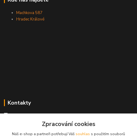
Machkova 587
Hradec Králové
Kontakty
Zpracování cookies
Zákaznická podpora
+420773237626
Náš e-shop a partneři potřebují Váš
souhlas
s použitím souborů