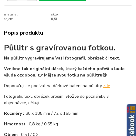
materiál:
sklo
objem:
0,5l
Popis produktu
Půllitr s gravírovanou fotkou.
Na půllitr vygravírujeme Vaši fotografii, obrázek či text.
Vznikne tak originální dárek, který každého poťeší a bude
všude ozdobou. 👉 Mějte svou fotku na půllitru😊
Doporučuji se podívat na dárkové balení na půllitry
zde
.
Fotografii, text, obrázek prosím,
vložte
do poznámky v
objednávce, děkuji.
Rozměry :
80 x 185 mm / 72 x 165 mm
Hmotnost
: 0,8 kg / 0,65 kg
Objem
: 0,5 l / 0,3l