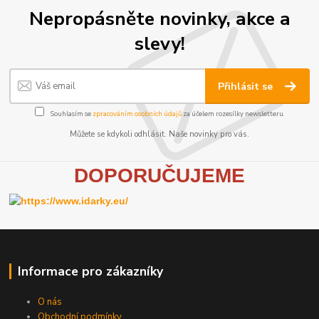
Nepropásněte novinky, akce a
slevy!
Přihlásit se
Souhlasím se
zpracováním osobních údajů
za účelem rozesílky newsletteru.
Můžete se kdykoli odhlásit. Naše novinky pro vás.
D
OPORUČUJEME
Informace pro zákazníky
O nás
Obchodní podmínky