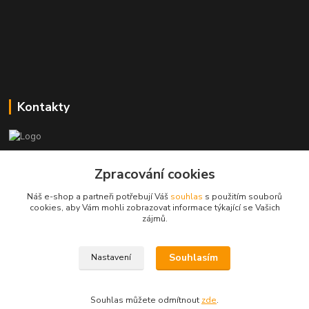
Kontakty
Zákaznická podpora
Zpracování cookies
+420773237626
(Po-Ne, 8:30-14 hod.)
Náš e-shop a partneři potřebují Váš
souhlas
s použitím souborů
cookies, aby Vám mohli zobrazovat informace týkající se Vašich
popisekhk@gmail.com
zájmů.
Souhlasím
Nastavení
Souhlas můžete odmítnout
zde
.