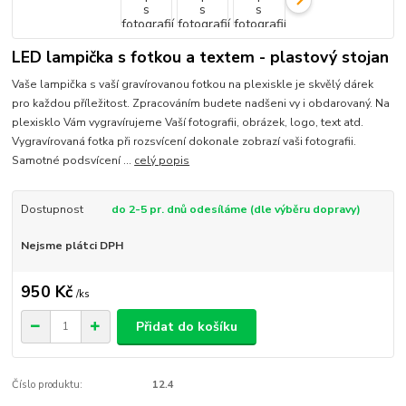
LED lampička s fotkou a textem - plastový stojan
Vaše lampička s vaší gravírovanou fotkou na plexiskle je skvělý dárek
pro každou příležitost. Zpracováním budete nadšeni vy i obdarovaný. Na
plexisklo Vám vygravírujeme Vaší fotografii, obrázek, logo, text atd.
Vygravírovaná fotka při rozsvícení dokonale zobrazí vaši fotografii.
Samotné podsvícení ...
celý popis
Dostupnost
do 2-5 pr. dnů odesíláme (dle výběru dopravy)
Nejsme plátci DPH
950 Kč
/
ks
Přidat do košíku
Číslo produktu:
12.4