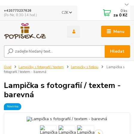
0
ks
+420773237626
CZK
za
0 Kč
(Po-Ne, 8:30-14 hod.)
Menu
Hledat
Úvod
Lampičky s fotografií / textem
lampičky s fotkou
Lampička s
fotografií / textem - barevná
Lampička s fotografií / textem -
barevná
Novinka