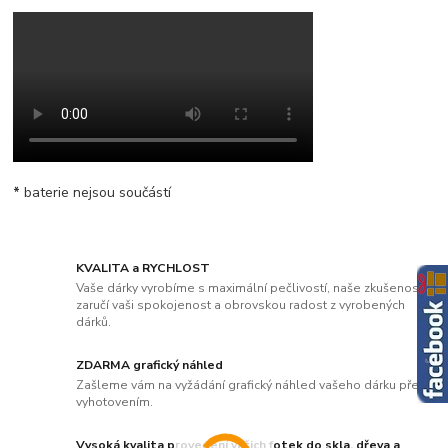
*
baterie nejsou součástí
KVALITA a RYCHLOST
Vaše dárky vyrobíme s maximální pečlivostí, naše zkušenosti
zaručí vaši spokojenost a obrovskou radost z vyrobených
dárků.
ZDARMA grafický náhled
Zašleme vám na vyžádání grafický náhled vašeho dárku před
vyhotovením.
Vysoká kvalita provedení vašich fotek do skla, dřeva a