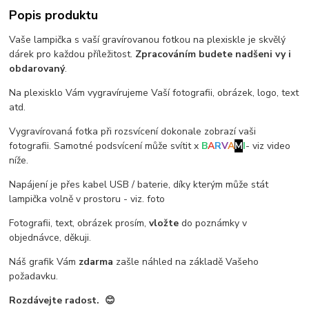
Popis produktu
Vaše lampička s vaší gravírovanou fotkou na plexiskle je skvělý
dárek pro každou příležitost.
Zpracováním budete nadšeni vy i
obdarovaný
.
Na plexisklo Vám vygravírujeme Vaší fotografii, obrázek, logo, text
atd.
Vygravírovaná fotka při rozsvícení dokonale zobrazí vaši
fotografii. Samotné podsvícení může svítit x
B
A
R
V
A
M
I
- viz video
níže.
Napájení je přes kabel USB / baterie, díky kterým může stát
lampička volně v prostoru - viz. foto
Fotografii, text, obrázek prosím,
vložte
do poznámky v
objednávce, děkuji.
Náš grafik Vám
zdarma
zašle náhled na základě Vašeho
požadavku.
Rozdávejte radost. 😊