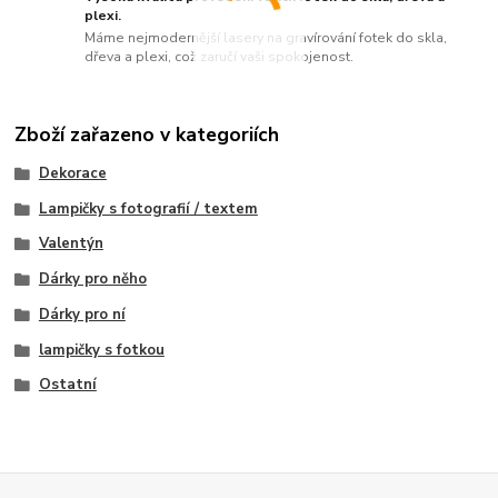
plexi.
Máme nejmodernější lasery na gravírování fotek do skla,
dřeva a plexi, což zaručí vaši spokojenost.
Zboží zařazeno v kategoriích
Dekorace
Lampičky s fotografií / textem
Valentýn
Dárky pro něho
Dárky pro ní
lampičky s fotkou
Ostatní