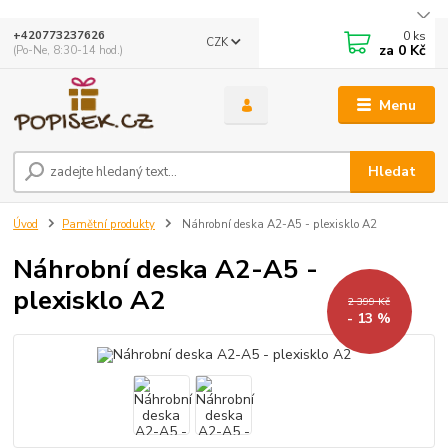
0
ks
+420773237626
CZK
za
0 Kč
(Po-Ne, 8:30-14 hod.)
Menu
Hledat
Úvod
Pamětní produkty
Náhrobní deska A2-A5 - plexisklo A2
Náhrobní deska A2-A5 -
plexisklo A2
2 399 Kč
- 13 %