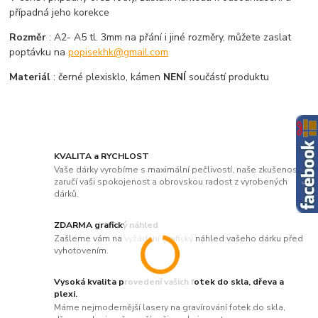
případná jeho korekce
Rozměr
: A2- A5 tl. 3mm na přání i jiné rozměry, můžete zaslat
poptávku na
popisekhk@gmail.com
Materiál
: černé plexisklo, kámen
NENÍ
součástí produktu
KVALITA a RYCHLOST
Vaše dárky vyrobíme s maximální pečlivostí, naše zkušenosti
zaručí vaši spokojenost a obrovskou radost z vyrobených
dárků.
ZDARMA grafický náhled
Zašleme vám na vyžádání grafický náhled vašeho dárku před
vyhotovením.
Vysoká kvalita provedení vašich fotek do skla, dřeva a
plexi.
Máme nejmodernější lasery na gravírování fotek do skla,