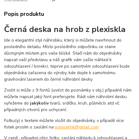
Číslo produktu:
|4
Popis produktu
Černá deska na hrob z plexiskla
Jde o elegantní styl náhrobku, který si můžete navrhnout do
posledního detailu. Místo posledního odpočinku se stane
důstojným místem pro vaše blízké. Stačí nám do objednávky
napsat vaší představu a náš grafik vám zašle náhled k
odsouhlasení / korekci, teprve po samotném odsouhlasení bude
objednávka zařazena do výroby, kde dojde k samotnému
gravírování laserem do černé náhrobní desky.
Zvolit si může z 9 fontů (uvést do poznámky v obj.) případně nám
můžete napsat jaký font preferujete. Rádi vám náhrobní desku
vyřežeme do
jakýkoliv
tvarů, srdíčko, kruh, půlměcís atd vč.
případných otvorů pro uchycení.
Fotku(y) s textem můžete vložit do objednávky, v případě více
fotek prosím o zaslání na
popisekhk@gmail.com
V ceně : případný ořez fotky, zaslání náhledu k odsouhlasení a