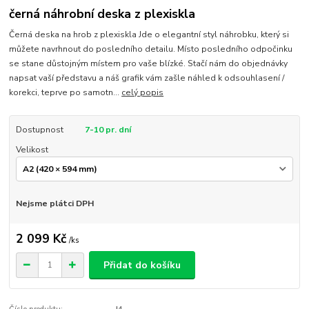
černá náhrobní deska z plexiskla
Černá deska na hrob z plexiskla Jde o elegantní styl náhrobku, který si
můžete navrhnout do posledního detailu. Místo posledního odpočinku
se stane důstojným místem pro vaše blízké. Stačí nám do objednávky
napsat vaší představu a náš grafik vám zašle náhled k odsouhlasení /
korekci, teprve po samotn...
celý popis
Dostupnost
7-10 pr. dní
Velikost
Nejsme plátci DPH
2 099 Kč
/
ks
Přidat do košíku