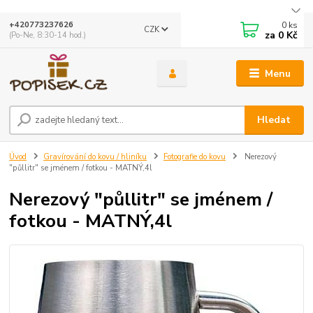
0
ks
+420773237626
CZK
za
0 Kč
(Po-Ne, 8:30-14 hod.)
Menu
Hledat
Úvod
Gravírování do kovu / hliníku
Fotografie do kovu
Nerezový
"půllitr" se jménem / fotkou - MATNÝ,4l
Nerezový "půllitr" se jménem /
fotkou - MATNÝ,4l