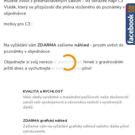
můžete zvolit z přednastavených šablon - viz obrázek např C3
Vládik, který se přizpůsobí dle jména vloženého do poznámky v
objednávce.
motivy pro C3 :
Na vyžádání vám
ZDARMA
zašleme
náhled
- prosím uvést do
poznámky v objednávce.
Objednejte si svůj nerezový pivní chladicí hrnek s gravírováním
ještě dnes a vychutnejte si každé pivo naplno!
KVALITA a RYCHLOST
Vaše dárky vyrobíme s maximální pečlivostí, naše zkušenosti
zaručí vaši spokojenost a obrovskou radost z vyrobených
dárků.
ZDARMA grafický náhled
Zašleme vám na vyžádání grafický náhled vašeho dárku před
vyhotovením.