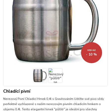
859 Kč
- 10 %
Chladící pivní
Nerezový Pivní Chladicí Hrnek 0,4l s Gravírováním Udržte své pivo vždy
perfektně vychlazené s naším nerezovým pivním chladicím hrnkem o
objemu 0,4l. Tento elegantní hrnek "půllitr" je ideální pro všechny