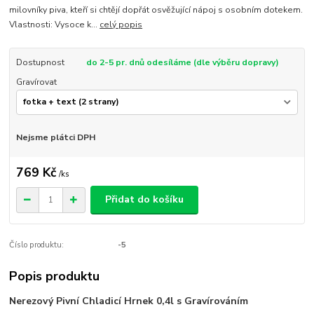
milovníky piva, kteří si chtějí dopřát osvěžující nápoj s osobním dotekem.
Vlastnosti: Vysoce k...
celý popis
Dostupnost
do 2-5 pr. dnů odesíláme (dle výběru dopravy)
Gravírovat
Nejsme plátci DPH
769 Kč
/
ks
Přidat do košíku
Číslo produktu:
-5
Popis produktu
Nerezový Pivní Chladicí Hrnek 0,4l s Gravírováním