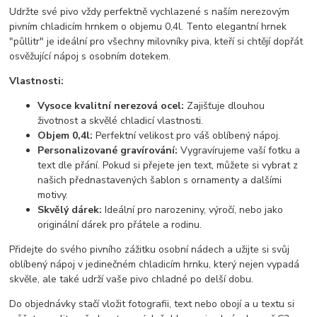
Udržte své pivo vždy perfektně vychlazené s naším nerezovým
pivním chladicím hrnkem o objemu 0,4l. Tento elegantní hrnek
"půllitr" je ideální pro všechny milovníky piva, kteří si chtějí dopřát
osvěžující nápoj s osobním dotekem.
Vlastnosti:
Vysoce kvalitní nerezová ocel:
Zajišťuje dlouhou
životnost a skvělé chladicí vlastnosti.
Objem 0,4l:
Perfektní velikost pro váš oblíbený nápoj.
Personalizované gravírování:
Vygravírujeme vaší fotku a
text dle přání. Pokud si přejete jen text, můžete si vybrat z
našich přednastavených šablon s ornamenty a dalšími
motivy.
Skvělý dárek:
Ideální pro narozeniny, výročí, nebo jako
originální dárek pro přátele a rodinu.
Přidejte do svého pivního zážitku osobní nádech a užijte si svůj
oblíbený nápoj v jedinečném chladicím hrnku, který nejen vypadá
skvěle, ale také udrží vaše pivo chladné po delší dobu.
Do objednávky stačí vložit fotografii, text nebo obojí a u textu si