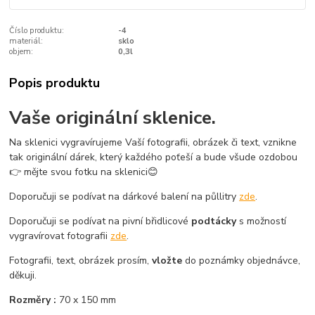
Číslo produktu:
-4
materiál:
sklo
objem:
0,3l
Popis produktu
Vaše originální sklenice.
Na sklenici vygravírujeme Vaší fotografii, obrázek či text, vznikne
tak originální dárek, který každého poťeší a bude všude ozdobou
👉 mějte svou fotku na sklenici😊
Doporučuji se podívat na dárkové balení na půllitry
zde
.
Doporučuji se podívat na pivní břidlicové
podtácky
s možností
vygravírovat fotografii
zde
.
Fotografii, text, obrázek prosím,
vložte
do poznámky objednávce,
děkuji.
Rozměry :
70 x 150 mm