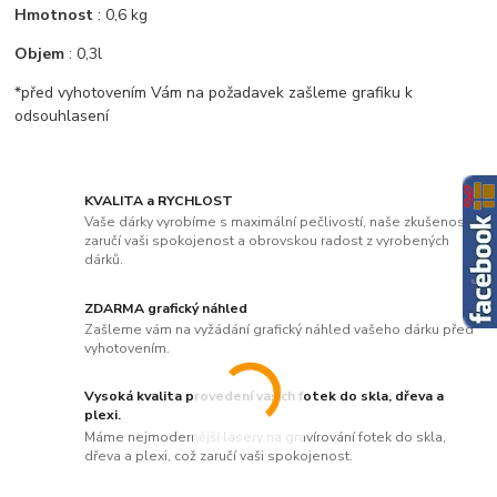
Hmotnost
: 0,6 kg
Objem
: 0,3l
*před vyhotovením Vám na požadavek zašleme grafiku k
odsouhlasení
KVALITA a RYCHLOST
Vaše dárky vyrobíme s maximální pečlivostí, naše zkušenosti
zaručí vaši spokojenost a obrovskou radost z vyrobených
dárků.
ZDARMA grafický náhled
Zašleme vám na vyžádání grafický náhled vašeho dárku před
vyhotovením.
Vysoká kvalita provedení vašich fotek do skla, dřeva a
plexi.
Máme nejmodernější lasery na gravírování fotek do skla,
dřeva a plexi, což zaručí vaši spokojenost.