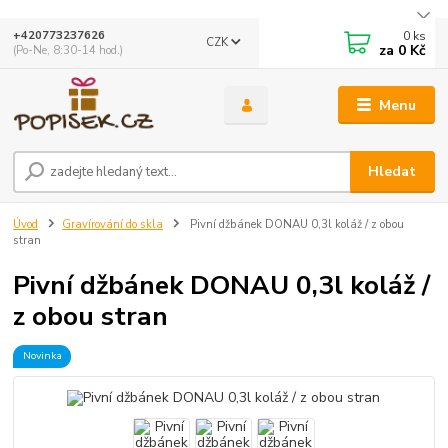
0
ks
+420773237626
CZK
za
0 Kč
(Po-Ne, 8:30-14 hod.)
Menu
Hledat
Úvod
Gravírování do skla
Pivní džbánek DONAU 0,3l koláž / z obou
stran
Pivní džbánek DONAU 0,3l koláž /
z obou stran
Novinka