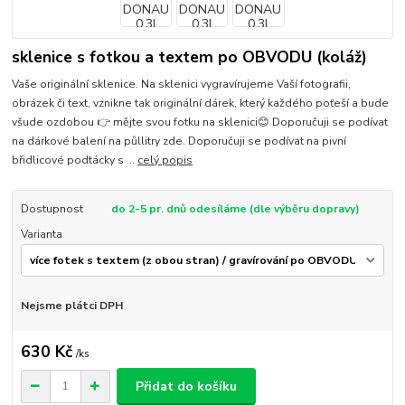
sklenice s fotkou a textem po OBVODU (koláž)
Vaše originální sklenice. Na sklenici vygravírujeme Vaší fotografii,
obrázek či text, vznikne tak originální dárek, který každého poťeší a bude
všude ozdobou 👉 mějte svou fotku na sklenici😊 Doporučuji se podívat
na dárkové balení na půllitry zde. Doporučuji se podívat na pivní
břidlicové podtácky s ...
celý popis
Dostupnost
do 2-5 pr. dnů odesíláme (dle výběru dopravy)
Varianta
Nejsme plátci DPH
630 Kč
/
ks
Přidat do košíku