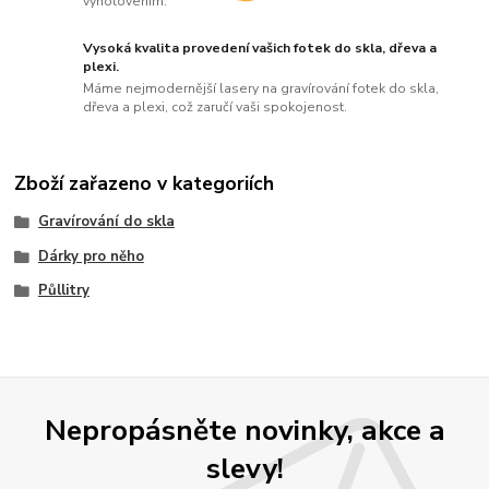
vyhotovením.
Vysoká kvalita provedení vašich fotek do skla, dřeva a
plexi.
Máme nejmodernější lasery na gravírování fotek do skla,
dřeva a plexi, což zaručí vaši spokojenost.
Zboží zařazeno v kategoriích
Gravírování do skla
Dárky pro něho
Půllitry
Nepropásněte novinky, akce a
slevy!