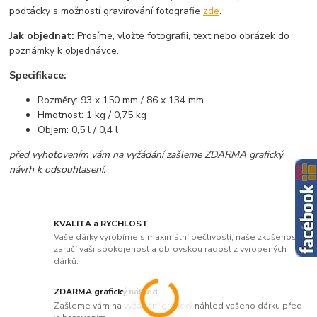
podtácky s možností gravírování fotografie
zde
.
Jak objednat:
Prosíme, vložte fotografii, text nebo obrázek do
poznámky k objednávce.
Specifikace:
Rozměry: 93 x 150 mm / 86 x 134 mm
Hmotnost: 1 kg / 0,75 kg
Objem: 0,5 l / 0,4 l
před vyhotovením vám na vyžádání zašleme ZDARMA grafický
návrh k odsouhlasení.
KVALITA a RYCHLOST
Vaše dárky vyrobíme s maximální pečlivostí, naše zkušenosti
zaručí vaši spokojenost a obrovskou radost z vyrobených
dárků.
ZDARMA grafický náhled
Zašleme vám na vyžádání grafický náhled vašeho dárku před