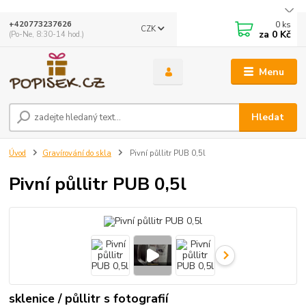
0
ks
+420773237626
CZK
za
0 Kč
(Po-Ne, 8:30-14 hod.)
Menu
Hledat
Úvod
Gravírování do skla
Pivní půllitr PUB 0,5l
Pivní půllitr PUB 0,5l
sklenice / půllitr s fotografií