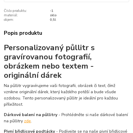
Číslo produktu:
-1
materiál:
sklo
objem:
0,5l
Popis produktu
Personalizovaný půllitr s
gravírovanou fotografií,
obrázkem nebo textem -
originální dárek
Na půllitr vygravírujeme vaši fotografii, obrázek či text, čímž
vznikne originální dárek, který každého potěší a bude všude
ozdobou. Tento personalizovaný půllitr je ideální pro každou
příležitost.
Dárkové balení na půllitry
- Prohlédněte si naše dárkové balení
na půllitry
zde
.
Pivní břidlicové podtácky
- Podívejte se na naše pivní břidlicové