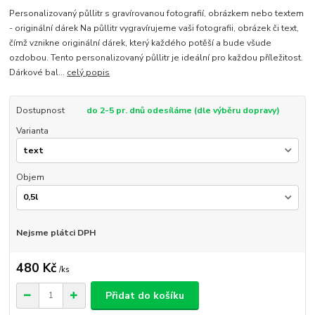
Personalizovaný půllitr s gravírovanou fotografií, obrázkem nebo textem
- originální dárek Na půllitr vygravírujeme vaši fotografii, obrázek či text,
čímž vznikne originální dárek, který každého potěší a bude všude
ozdobou. Tento personalizovaný půllitr je ideální pro každou příležitost.
Dárkové bal...
celý popis
Dostupnost
do 2-5 pr. dnů odesíláme (dle výběru dopravy)
Varianta
Objem
Nejsme plátci DPH
480 Kč
/
ks
Přidat do košíku