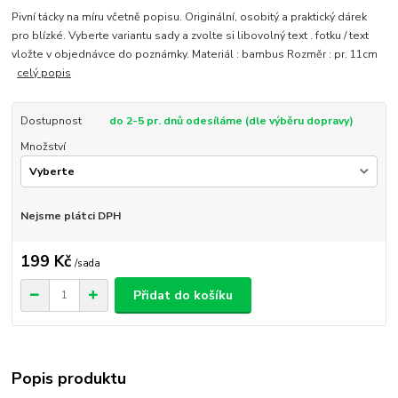
Pivní tácky na míru včetně popisu. Originální, osobitý a praktický dárek
pro blízké. Vyberte variantu sady a zvolte si libovolný text . fotku / text
vložte v objednávce do poznámky. Materiál : bambus Rozměr : pr. 11cm
celý popis
Dostupnost
do 2-5 pr. dnů odesíláme (dle výběru dopravy)
Množství
Nejsme plátci DPH
199 Kč
/
sada
Přidat do košíku
Popis produktu