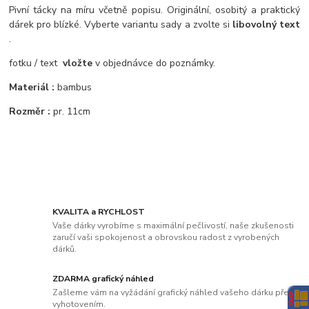
Pivní tácky na míru včetně popisu. Originální, osobitý a praktický
dárek pro blízké. Vyberte variantu sady a zvolte si
libovolný text
.
fotku / text
vložte
v objednávce do poznámky.
Materiál :
bambus
Rozměr :
pr. 11cm
KVALITA a RYCHLOST
Vaše dárky vyrobíme s maximální pečlivostí, naše zkušenosti
zaručí vaši spokojenost a obrovskou radost z vyrobených
dárků.
ZDARMA grafický náhled
Zašleme vám na vyžádání grafický náhled vašeho dárku před
vyhotovením.