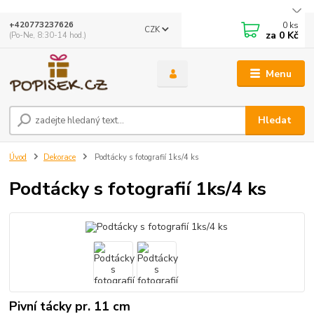
0
ks
+420773237626
CZK
za
0 Kč
(Po-Ne, 8:30-14 hod.)
Menu
Hledat
Úvod
Dekorace
Podtácky s fotografií 1ks/4 ks
Podtácky s fotografií 1ks/4 ks
Pivní tácky pr. 11 cm