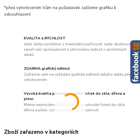
*před vyhotovením Vám na požadavek zašleme grafiku k
odsouhlasení
KVALITA a RYCHLOST
Vaše dárky vyrobíme s maximální pečlivostí, naše zkušenosti
zaručí vaši spokojenost a obrovskou radost z vyrobených
dárků.
ZDARMA grafický náhled
Zašleme vám na vyžádání grafický náhled vašeho dárku před
vyhotovením.
Vysoká kvalita provedení vašich fotek do skla, dřeva a
plexi.
Máme nejmodernější lasery na gravírování fotek do skla,
dřeva a plexi, což zaručí vaši spokojenost.
Zboží zařazeno v kategoriích