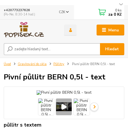
0
ks
+420773237626
CZK
za
0 Kč
(Po-Ne, 8:30-14 hod.)
Menu
Hledat
Úvod
Gravírování do skla
Půllitry
Pivní půllitr BERN 0,5l - text
Pivní půllitr BERN 0,5l - text
půllitr s textem