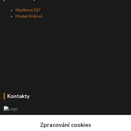
Machkova 587
Hradec Králové
Kontakty
Zákaznická podpora
+420773237626
Zpracování cookies
(Po-Ne, 8:30-14 hod.)