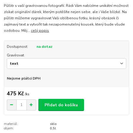
Půllitr s vaší gravírovanou fotografií. Rádi Vám nabízíme unikátní možnost
získat originální dárek, kterým potěšíte nejen sebe, ale i Vaše blízké. Na
půllitr můžeme vygravírovat Vaši oblíbenou fotku, krásný obrázek či
zajímavý text a vytvořit tak nezapomenutelný kousek, který bude všude
ozdobou. Měj...
celý popis
Dostupnost
na dotaz
Gravírovat
Nejsme plátci DPH
475 Kč
/
ks
Přidat do košíku
materiál:
sklo
objem:
0,5l