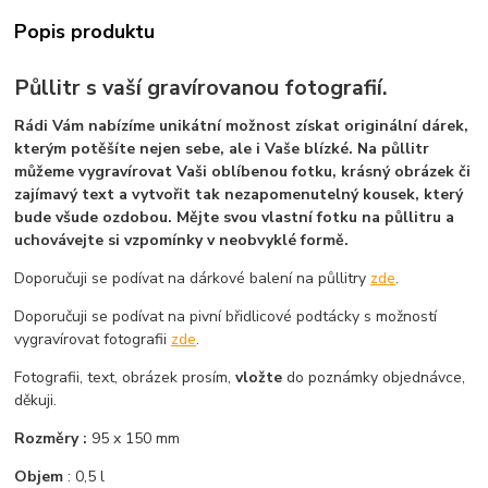
Popis produktu
Půllitr s vaší gravírovanou fotografií.
Rádi Vám nabízíme unikátní možnost získat originální dárek,
kterým potěšíte nejen sebe, ale i Vaše blízké. Na půllitr
můžeme vygravírovat Vaši oblíbenou fotku, krásný obrázek či
zajímavý text a vytvořit tak nezapomenutelný kousek, který
bude všude ozdobou. Mějte svou vlastní fotku na půllitru a
uchovávejte si vzpomínky v neobvyklé formě.
Doporučuji se podívat na dárkové balení na půllitry
zde
.
Doporučuji se podívat na pivní břidlicové podtácky s možností
vygravírovat fotografii
zde
.
Fotografii, text, obrázek prosím,
vložte
do poznámky objednávce,
děkuji.
Rozměry :
95 x 150 mm
Objem
: 0,5 l