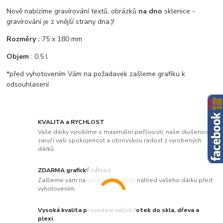
Nově nabízíme gravírování textů, obrázků
na dno
sklenice -
gravírování je z vnější strany dna:)!
Rozměry :
75 x 180 mm
Objem
: 0,5 l
*před vyhotovením Vám na požadavek zašleme grafiku k
odsouhlasení
KVALITA a RYCHLOST
Vaše dárky vyrobíme s maximální pečlivostí, naše zkušenosti
zaručí vaši spokojenost a obrovskou radost z vyrobených
dárků.
ZDARMA grafický náhled
Zašleme vám na vyžádání grafický náhled vašeho dárku před
vyhotovením.
Vysoká kvalita provedení vašich fotek do skla, dřeva a
plexi.