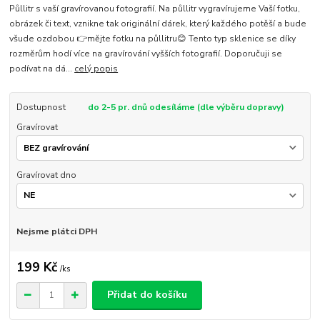
Půllitr s vaší gravírovanou fotografií. Na půllitr vygravírujeme Vaší fotku,
obrázek či text, vznikne tak originální dárek, který každého potěší a bude
všude ozdobou 👉mějte fotku na půllitru😊 Tento typ sklenice se díky
rozměrům hodí více na gravírování vyšších fotografií. Doporučuji se
podívat na dá...
celý popis
Dostupnost
do 2-5 pr. dnů odesíláme (dle výběru dopravy)
Gravírovat
Gravírovat dno
Nejsme plátci DPH
199 Kč
/
ks
Přidat do košíku