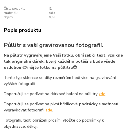
Číslo produktu:
|2
materiál:
sklo
objem:
0,5l
Popis produktu
Půllitr s vaší gravírovanou fotografií.
Na půllitr vygravírujeme Vaší fotku, obrázek či text, vznikne
tak originální dárek, který každého potěší a bude všude
ozdobou 👉mějte fotku na půllitru😊
Tento typ sklenice se díky rozměrům hodí více na gravírování
vyšších fotografií.
Doporučuji se podívat na dárkové balení na půllitry
zde
.
Doporučuji se podívat na pivní břidlicové
podtácky
s možností
vygravírovat fotografii
zde
.
Fotografii, text, obrázek prosím,
vložte
do poznámky k
objednávce, děkuji.