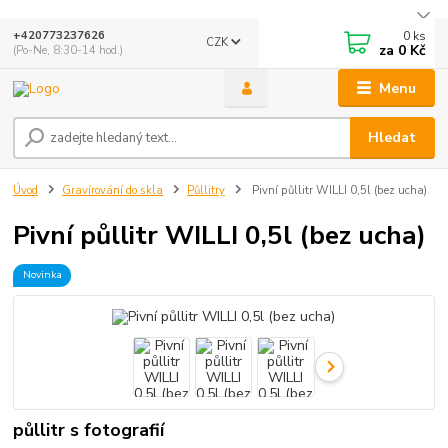
0
ks
+420773237626
CZK
za
0 Kč
(Po-Ne, 8:30-14 hod.)
Menu
Hledat
Úvod
Gravírování do skla
Půllitry
Pivní půllitr WILLI 0,5l (bez ucha)
Pivní půllitr WILLI 0,5l (bez ucha)
Novinka
půllitr s fotografií