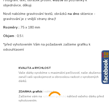
Fotografii, text, obrázek prosím,
vložte
do poznámky k
objednávce, děkuji.
Nově nabízíme gravírování textů, obrázků
na dno
sklenice -
gravírování je z vnější strany dna:)!
Rozměry :
75 x 180 mm
Objem
: 0,5 l
*před vyhotovením Vám na požadavek zašleme grafiku k
odsouhlasení
KVALITA a RYCHLOST
Vaše dárky vyrobíme s maximální pečlivostí, naše zkušenosti
zaručí vaši spokojenost a obrovskou radost z vyrobených
dárků.
ZDARMA grafický náhled
Zašleme vám na vyžádání grafický náhled vašeho dárku před
vyhotovením.