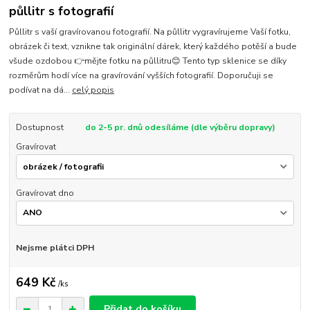
půllitr s fotografií
Půllitr s vaší gravírovanou fotografií. Na půllitr vygravírujeme Vaší fotku,
obrázek či text, vznikne tak originální dárek, který každého potěší a bude
všude ozdobou 👉mějte fotku na půllitru😊 Tento typ sklenice se díky
rozměrům hodí více na gravírování vyšších fotografií. Doporučuji se
podívat na dá...
celý popis
Dostupnost
do 2-5 pr. dnů odesíláme (dle výběru dopravy)
Gravírovat
Gravírovat dno
Nejsme plátci DPH
649 Kč
/
ks
Přidat do košíku