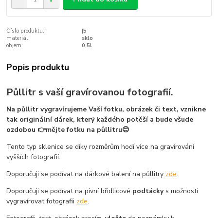
Číslo produktu:
|5
materiál:
sklo
objem:
0,5l
Popis produktu
Půllitr s vaší gravírovanou fotografií.
Na půllitr vygravírujeme Vaší fotku, obrázek či text, vznikne
tak originální dárek, který každého potěší a bude všude
ozdobou 👉mějte fotku na půllitru😊
Tento typ sklenice se díky rozměrům hodí více na gravírování
vyšších fotografií.
Doporučuji se podívat na dárkové balení na půllitry
zde
.
Doporučuji se podívat na pivní břidlicové
podtácky
s možností
vygravírovat fotografii
zde
.