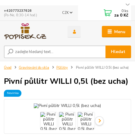
0
ks
+420773237626
CZK
za
0 Kč
(Po-Ne, 8:30-14 hod.)
Menu
Hledat
Úvod
Gravírování do skla
Půllitry
Pivní půllitr WILLI 0,5l (bez ucha)
Pivní půllitr WILLI 0,5l (bez ucha)
Novinka