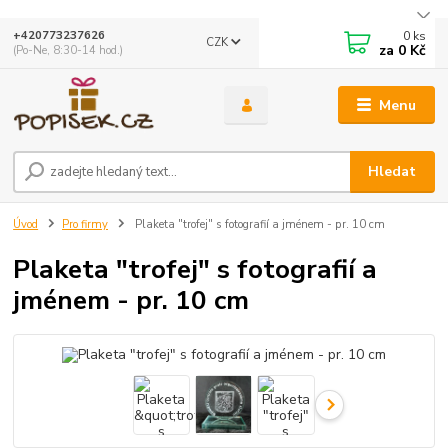
0
ks
+420773237626
CZK
za
0 Kč
(Po-Ne, 8:30-14 hod.)
Menu
Hledat
Úvod
Pro firmy
Plaketa "trofej" s fotografií a jménem - pr. 10 cm
Plaketa "trofej" s fotografií a
jménem - pr. 10 cm