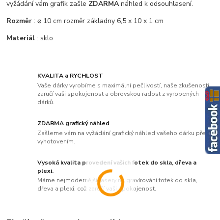
vyžádání vám grafik zašle
ZDARMA
náhled k odsouhlasení.
Rozměr
: ⌀ 10 cm rozměr základny 6,5 x 10 x 1 cm
Materiál
: sklo
KVALITA a RYCHLOST
Vaše dárky vyrobíme s maximální pečlivostí, naše zkušenosti
zaručí vaši spokojenost a obrovskou radost z vyrobených
dárků.
ZDARMA grafický náhled
Zašleme vám na vyžádání grafický náhled vašeho dárku před
vyhotovením.
Vysoká kvalita provedení vašich fotek do skla, dřeva a
plexi.
Máme nejmodernější lasery na gravírování fotek do skla,
dřeva a plexi, což zaručí vaši spokojenost.