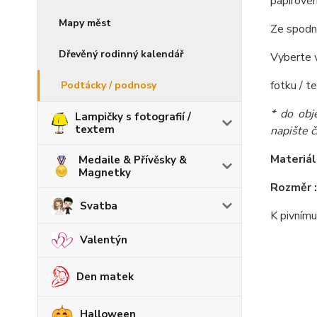
papírovém
Mapy měst
Ze spodní
Dřevěný rodinný kalendář
Vyberte v
fotku / 
Podtácky / podnosy
* do obj
Lampičky s fotografií /
textem
napište č
Materiál
Medaile & Přívěsky &
Magnetky
Rozměr 
Svatba
K pivnímu
Valentýn
Den matek
Halloween