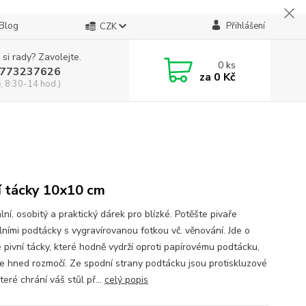
Blog
Přihlášení
CZK
 si rady? Zavolejte.
0
ks
773237626
za
0 Kč
, 8:30-14 hod.)
í tácky 10x10 cm
lní, osobitý a praktický dárek pro blízké. Potěšte pivaře
álními podtácky s vygravírovanou fotkou vč. věnování. Jde o
é pivní tácky, které hodně vydrží oproti papírovému podtácku,
se hned rozmočí. Ze spodní strany podtácku jsou protiskluzové
teré chrání váš stůl př...
celý popis