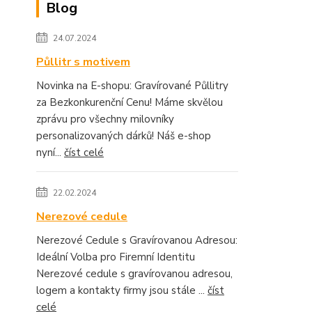
Blog
24.07.2024
Půllitr s motivem
Novinka na E-shopu: Gravírované Půllitry
za Bezkonkurenční Cenu! Máme skvělou
zprávu pro všechny milovníky
personalizovaných dárků! Náš e-shop
nyní...
číst celé
22.02.2024
Nerezové cedule
Nerezové Cedule s Gravírovanou Adresou:
Ideální Volba pro Firemní Identitu
Nerezové cedule s gravírovanou adresou,
logem a kontakty firmy jsou stále ...
číst
celé