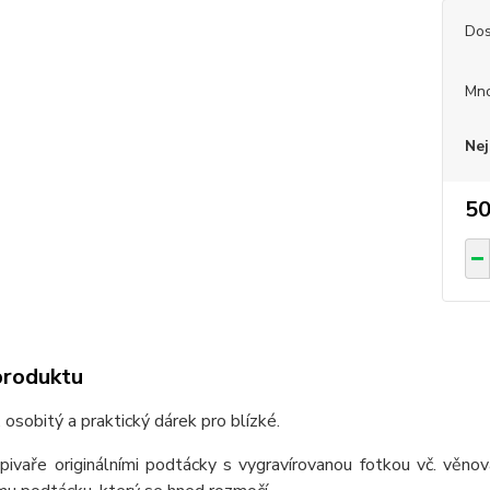
Dos
Mno
Nej
50
produktu
, osobitý a praktický dárek pro blízké.
ivaře originálními podtácky s vygravírovanou fotkou vč. věnová