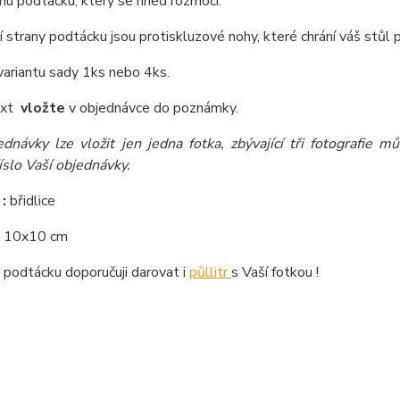
u podtácku, který se hned rozmočí.
 strany podtácku jsou protiskluzové nohy, které chrání váš stůl
ariantu sady 1ks nebo 4ks.
text
vložte
v objednávce do poznámky.
ednávky lze vložit jen jedna fotka, zbývající tři fotografie 
íslo Vaší objednávky.
 :
břidlice
:
10x10 cm
 podtácku doporučuji darovat i
půllitr
s Vaší fotkou !