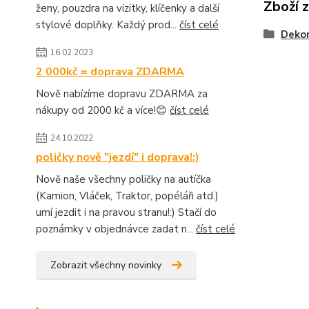
Zboží 
ženy, pouzdra na vizitky, klíčenky a další
stylové doplňky. Každý prod...
číst celé
Deko
16.02.2023
2 000kč = doprava ZDARMA
Nově nabízíme dopravu ZDARMA za
nákupy od 2000 kč a více!😊
číst celé
24.10.2022
poličky nově "jezdí" i doprava!:)
Nově naše všechny poličky na autíčka
(Kamion, Vláček, Traktor, popéláři atd.)
umí jezdit i na pravou stranu!:) Stačí do
poznámky v objednávce zadat n...
číst celé
Zobrazit všechny novinky