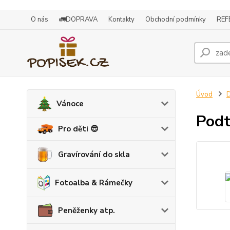
O nás
🚛DOPRAVA
Kontakty
Obchodní podmínky
REF
Úvod
D
Vánoce
Podt
Pro děti 😎
Gravírování do skla
Fotoalba & Rámečky
Peněženky atp.