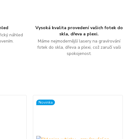
hled
Vysoká kvalita provedení vašich fotek do
skla, dřeva a plexi.
ický náhled
ovením.
Máme nejmodernější lasery na gravírování
fotek do skla, dřeva a plexi, což zaručí vaši
spokojenost.
Novinka