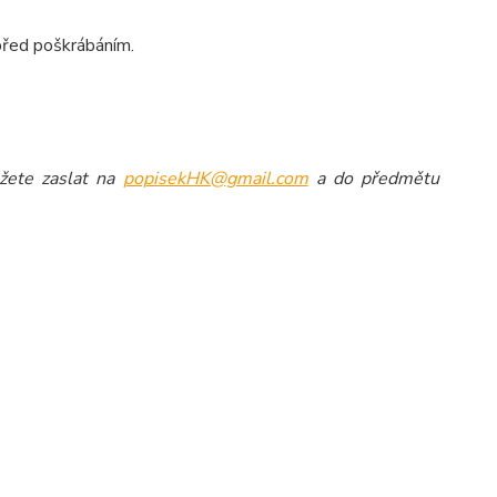
 před poškrábáním.
můžete zaslat na
popisekHK@gmail.com
a do předmětu