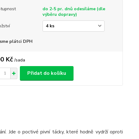
tupnost
do 2-5 pr. dnů odesíláme (dle
výběru dopravy)
žství
sme plátci DPH
0 Kč
/
sada
Přidat do košíku
ní. Jde o poctivé pivní tácky, které hodně vydrží oproti