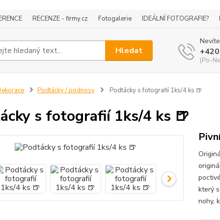
ERENCE
RECENZE - firmy.cz
Fotogalerie
IDEÁLNÍ FOTOGRAFIE?
Nevíte
Hledat
+420
(Po-Ne
ekorace
Podtácky / podnosy
Podtácky s fotografií 1ks/4 ks 🍺
ácky s fotografií 1ks/4 ks 🍺
Pivn
Originá
origin
poctiv
který 
nohy, k