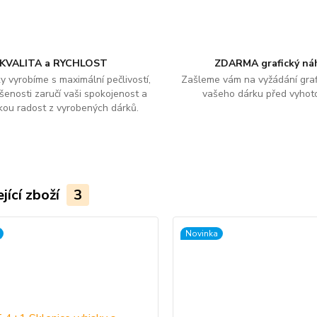
KVALITA a RYCHLOST
ZDARMA grafický ná
y vyrobíme s maximální pečlivostí,
Zašleme vám na vyžádání graf
šenosti zaručí vaši spokojenost a
vašeho dárku před vyhot
kou radost z vyrobených dárků.
jící zboží
3
Novinka