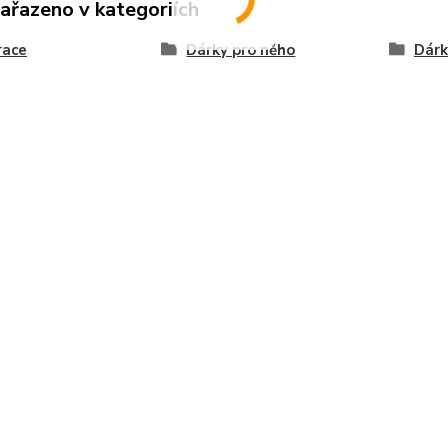
zařazeno v kategoriích
race
Dárky pro něho
Dárk