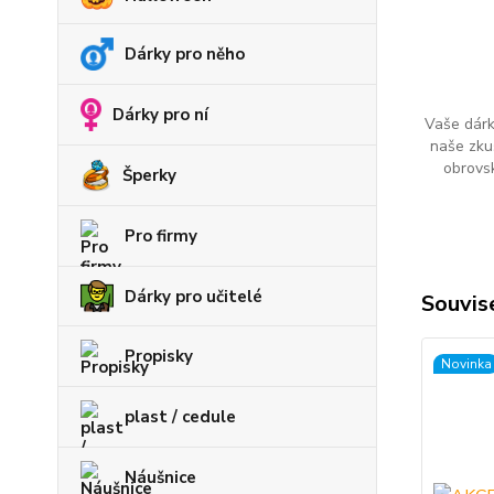
Dárky pro něho
Dárky pro ní
Vaše dárk
naše zku
obrovs
Šperky
Pro firmy
Dárky pro učitelé
Souvise
Propisky
Novinka
plast / cedule
Náušnice