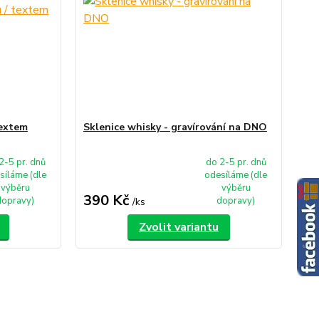
textem
Sklenice whisky - gravírování na DNO
2-5 pr. dnů
do 2-5 pr. dnů
síláme (dle
odesíláme (dle
výběru
výběru
390 Kč
dopravy)
dopravy)
/
ks
Zvolit variantu