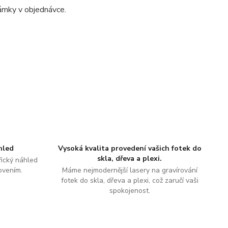
ámky v objednávce.
hled
Vysoká kvalita provedení vašich fotek do
skla, dřeva a plexi.
ický náhled
ovením.
Máme nejmodernější lasery na gravírování
fotek do skla, dřeva a plexi, což zaručí vaši
spokojenost.