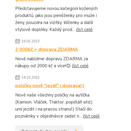
Představujeme novou kategorii kožených
produktů, jako jsou peněženky pro muže i
ženy, pouzdra na vizitky, klíčenky a další
stylové doplňky. Každý prod...
číst celé
16.02.2023
2 000kč = doprava ZDARMA
Nově nabízíme dopravu ZDARMA za
nákupy od 2000 kč a více!😊
číst celé
24.10.2022
poličky nově "jezdí" i doprava!:)
Nově naše všechny poličky na autíčka
(Kamion, Vláček, Traktor, popéláři atd.)
umí jezdit i na pravou stranu!:) Stačí do
poznámky v objednávce zadat n...
číst celé