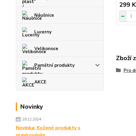
299 K
Náušnice
Lucerny
Velikonoce
Zboží 
Pamětní produkty
Pro d
AKCE
Novinky
29.12.2024
Novinka: Kožené produkty s
gravírováním