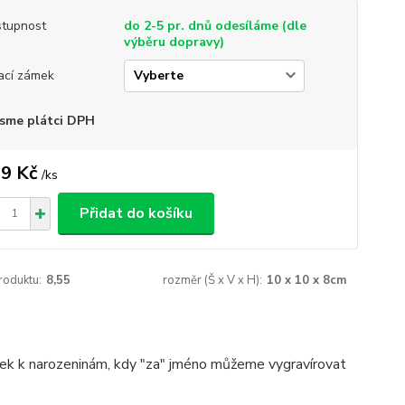
tupnost
do 2-5 pr. dnů odesíláme (dle
výběru dopravy)
ací zámek
sme plátci DPH
9 Kč
/
ks
Přidat do košíku
roduktu:
8,55
rozměr (Š x V x H):
10 x 10 x 8cm
rek k narozeninám, kdy "za" jméno můžeme vygravírovat