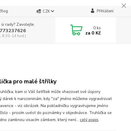
Blog
Přihlášení
CZK
 si rady? Zavolejte.
0
ks
773237626
za
0 Kč
, 8:30-14 hod.)
lička pro malé štřílky
ruhlička, kam si Váš šetřílek může vhazovat své úspory.
 dárek k narozeninám, kdy "za" jméno můžeme vygravírovat
lavence - viz obrázek. Na pokladničku vygravírujeme jméno
 číslo - prosím uvést do poznámky v objednávce. Truhlička se
dno zamknou visacím zámkem, který není...
celý popis