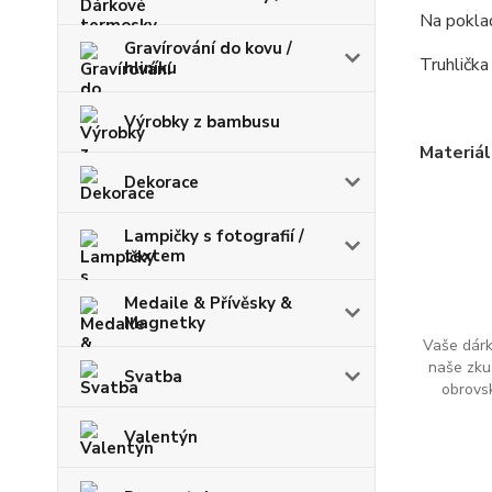
Na pokla
Gravírování do kovu /
Truhlička
hliníku
Výrobky z bambusu
Materiá
Dekorace
Lampičky s fotografií /
textem
Medaile & Přívěsky &
Magnetky
Vaše dárk
naše zku
Svatba
obrovs
Valentýn