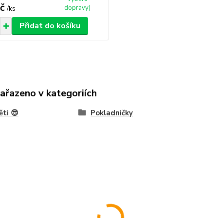
č
dopravy)
/
ks
Přidat do košíku
zařazeno v kategoriích
ěti 😎
Pokladničky