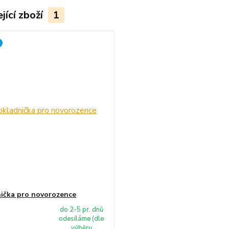
jící zboží
1
ička pro novorozence
do 2-5 pr. dnů
odesíláme (dle
výběru