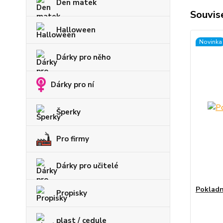
Den matek
Souvise
Halloween
Novinka
Dárky pro něho
Dárky pro ní
Šperky
Pro firmy
Dárky pro učitelé
Pokladn
Propisky
plast / cedule