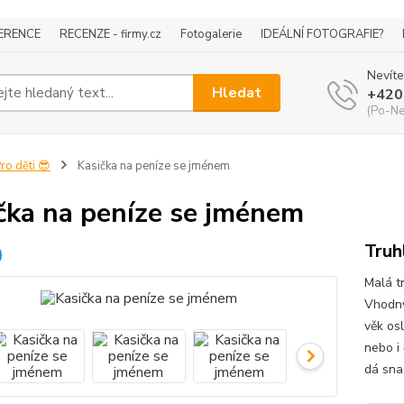
ERENCE
RECENZE - firmy.cz
Fotogalerie
IDEÁLNÍ FOTOGRAFIE?
Nevíte
Hledat
+420
(Po-Ne
ro děti 😎
Kasička na peníze se jménem
čka na peníze se jménem
Truh
Malá t
Vhodný
věk os
nebo i
dá sna