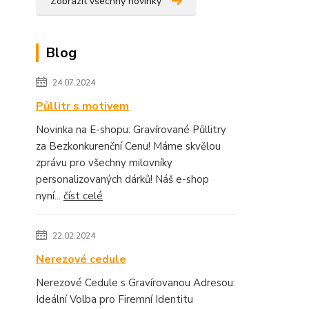
Zobrazit všechny novinky
Blog
24.07.2024
Půllitr s motivem
Novinka na E-shopu: Gravírované Půllitry
za Bezkonkurenční Cenu! Máme skvělou
zprávu pro všechny milovníky
personalizovaných dárků! Náš e-shop
nyní...
číst celé
22.02.2024
Nerezové cedule
Nerezové Cedule s Gravírovanou Adresou:
Ideální Volba pro Firemní Identitu