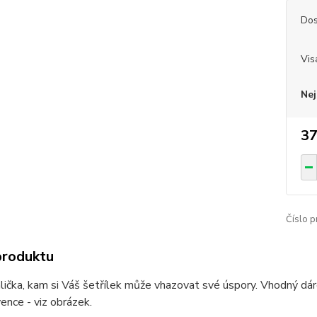
Dos
Vis
Nej
37
Číslo p
produktu
lička, kam si Váš šetřílek může vhazovat své úspory. Vhodný dá
ence - viz obrázek.