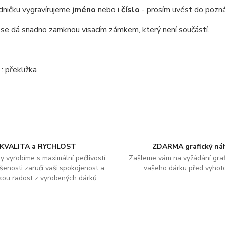
dničku vygravírujeme
jméno
nebo i
číslo
- prosím uvést do pozn
 se dá snadno zamknou visacím zámkem, který není součástí.
l
: překližka
KVALITA a RYCHLOST
ZDARMA grafický ná
y vyrobíme s maximální pečlivostí,
Zašleme vám na vyžádání graf
šenosti zaručí vaši spokojenost a
vašeho dárku před vyhot
kou radost z vyrobených dárků.