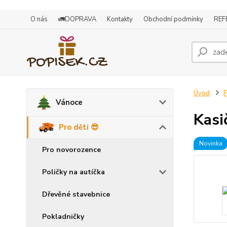
O nás
🚛DOPRAVA
Kontakty
Obchodní podmínky
REF
Úvod
P
Vánoce
Kasi
Pro děti 😎
Novinka
Pro novorozence
Poličky na autíčka
Dřevěné stavebnice
Pokladničky