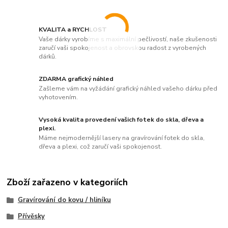
KVALITA a RYCHLOST
Vaše dárky vyrobíme s maximální pečlivostí, naše zkušenosti
zaručí vaši spokojenost a obrovskou radost z vyrobených
dárků.
ZDARMA grafický náhled
Zašleme vám na vyžádání grafický náhled vašeho dárku před
vyhotovením.
Vysoká kvalita provedení vašich fotek do skla, dřeva a
plexi.
Máme nejmodernější lasery na gravírování fotek do skla,
dřeva a plexi, což zaručí vaši spokojenost.
Zboží zařazeno v kategoriích
Gravírování do kovu / hliníku
Přívěsky