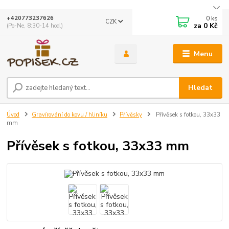
0
ks
+420773237626
CZK
za
0 Kč
(Po-Ne, 8:30-14 hod.)
Menu
Hledat
Úvod
Gravírování do kovu / hliníku
Přívěsky
Přívěsek s fotkou, 33x33
mm
Přívěsek s fotkou, 33x33 mm