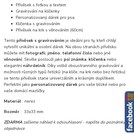
Přívěsek s fotkou a textem
Gravírování na klíčenky
Personalizovaný dárek pro psa
Klíčenka s gravírováním
Přívěsek na krk s věnováním (60cm)
Tento
přívěsek s gravírováním
je ideální pro ty, kteří chtějí
vytvořit unikátní a osobní dárek. Na obou stranách přívěsku
můžete mít
fotografii
,
jméno
,
telefonní číslo
nebo jiné
věnování
. Skvěle poslouží jako
psí známka
,
klíčenka
nebo
elegantní
náhrdelník
. Díky volbě oboustranného gravírování a
možnosti různých typů řetízků (na klíče, na krk nebo bez řetízku)
se tento přívěsek stane univerzálním a krásným doplňkem.
Perfektní jako
personalizovaný dárek
pro vaše blízké nebo pro
vaše domácí mazlíčky.
Materiál
: nerez
Rozměr
: 33x33 mm
ZDARMA
zašleme náhled k odsouhlasení - napište do poznámky v
objednávce