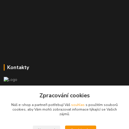
Kontakty
Zákaznická podpora
+420773237626
Zpracování cookies
(Po-Ne, 8:30-14 hod.)
Náš e-shop a partneři potřebují Váš
souhlas
s použitím souborů
cookies, aby Vám mohli zobrazovat informace týkající se Vašich
popisekhk@gmail.com
zájmů.