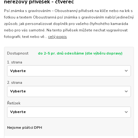
nerezový přívěšek - čtverec
Psí známka s gravírováním – Oboustranný přívěsek na klíče nebo na krk s
fotkou a textem Oboustranná psí známka s gravírováním nabízí jedinečný
způsob, jak personalizovat doplněk pro vašeho čtyřnohého kamaráda
nebo pro vás samotné. Na tento přívěsek můžete nechat vygravírovat
fotografii, text nebo vě...
celý popis
Dostupnost
do 2-5 pr. dnů odesíláme (dle výběru dopravy)
1. strana
2. strana
Řetízek
Nejsme plátci DPH