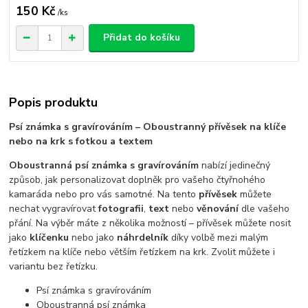
150 Kč
/
ks
Přidat do košíku
Popis produktu
Psí známka s gravírováním – Oboustranný přívěsek na klíče
nebo na krk s fotkou a textem
Oboustranná psí známka s gravírováním
nabízí jedinečný
způsob, jak personalizovat doplněk pro vašeho čtyřnohého
kamaráda nebo pro vás samotné. Na tento
přívěsek
můžete
nechat vygravírovat
fotografii
,
text
nebo
věnování
dle vašeho
přání. Na výběr máte z několika možností – přívěsek můžete nosit
jako
klíčenku
nebo jako
náhrdelník
díky volbě mezi malým
řetízkem na klíče nebo větším řetízkem na krk. Zvolit můžete i
variantu bez řetízku.
Psí známka s gravírováním
Oboustranná psí známka