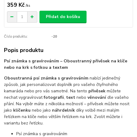
359 Kč
/
ks
Přidat do košíku
Číslo produktu:
-20
Popis produktu
Psí známka s gravírováním – Oboustranný přívěsek na klíče
nebo na krk s fotkou a textem
Oboustranná psí známka s gravírováním
nabízí jedinečný
způsob, jak personalizovat doplněk pro vašeho čtyřnohého
kamaráda nebo pro vás samotné. Na tento
přívěsek
můžete
nechat vygravírovat
fotografii
,
text
nebo
věnování
dle vašeho
přání. Na výběr máte z několika možností – přívěsek můžete nosit
jako
klíčenku
nebo jako
náhrdelník
díky volbě mezi malým
řetízkem na klíče nebo větším řetízkem na krk. Zvolit můžete i
variantu bez řetízku.
Psí známka s gravírováním