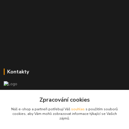
Kontakty
Zákaznická podpora
+420773237626
Zpracování cookies
(Po-Ne, 8:30-14 hod.)
Náš e-shop a partneři potřebují Váš
souhlas
s použitím souborů
cookies, aby Vám mohli zobrazovat informace týkající se Vašich
popisekhk@gmail.com
zájmů.