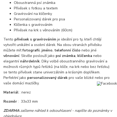
Oboustranná psí známka
Přívěsek s fotkou a textem
Gravírování na klíčenky
Personalizovaný dárek pro psa
Klíčenka s gravírováním
Přívěsek na krk s věnováním (60cm)
Tento
přívěsek s gravírováním
je ideální pro ty, kteří chtějí
vytvořit unikátní a osobní dárek. Na obou stranách přívěsku
můžete mít
fotografii
,
jméno
,
telefonní číslo
nebo jiné
věnování
. Skvěle poslouží jako
psí známka
,
klíčenka
nebo
elegantní
náhrdelník
. Díky volbě oboustranného gravírování a
možnosti různých typů řetízků (na klíče, na krk nebo bez řetízku)
se tento přívěsek stane univerzálním a krásným doplňkem.
Perfektní jako
personalizovaný dárek
pro vaše blízké nebo pro
vaše domácí mazlíčky.
Materiál
: nerez
Rozměr
: 33x33 mm
ZDARMA
zašleme náhled k odsouhlasení - napište do poznámky v
objednávce