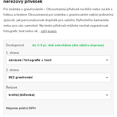
nerezový přívěšek
Psí známka s gravírováním – Oboustranný přívěsek na klíče nebo na krk s
fotkou a textem Oboustranná psí známka s gravírováním nabízí jedinečný
způsob, jak personalizovat doplněk pro vašeho čtyřnohého kamaráda
nebo pro vás samotné. Na tento přívěsek můžete nechat vygravírovat
fotografii, text nebo vě...
celý popis
Dostupnost
do 2-5 pr. dnů odesíláme (dle výběru dopravy)
1. strana
2. strana
Řetízek
Nejsme plátci DPH