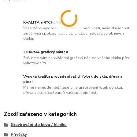
KVALITA a RYCHLOST
Vaše dárky vyrobíme s maximální pečlivostí, naše zkušenosti
zaručí vaši spokojenost a obrovskou radost z vyrobených
dárků.
ZDARMA grafický náhled
Zašleme vám na vyžádání grafický náhled vašeho dárku před
vyhotovením.
Vysoká kvalita provedení vašich fotek do skla, dřeva a
plexi.
Máme nejmodernější lasery na gravírování fotek do skla,
dřeva a plexi, což zaručí vaši spokojenost.
Zboží zařazeno v kategoriích
Gravírování do kovu / hliníku
Přívěsky