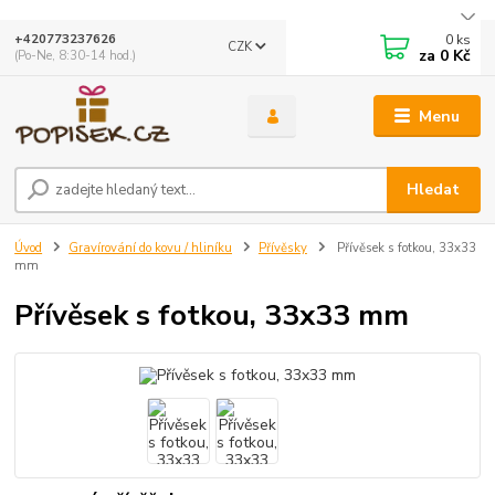
0
ks
+420773237626
CZK
za
0 Kč
(Po-Ne, 8:30-14 hod.)
Menu
Hledat
Úvod
Gravírování do kovu / hliníku
Přívěsky
Přívěsek s fotkou, 33x33
mm
Přívěsek s fotkou, 33x33 mm