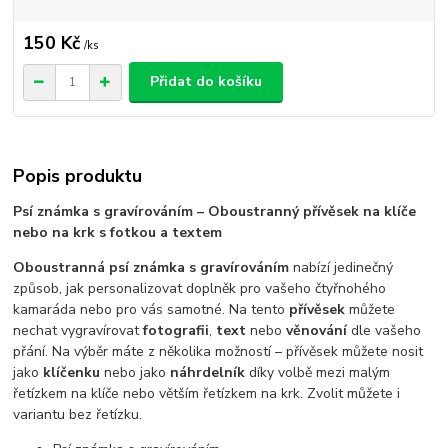
150 Kč
/
ks
Přidat do košíku
Popis produktu
Psí známka s gravírováním – Oboustranný přívěsek na klíče
nebo na krk s fotkou a textem
Oboustranná psí známka s gravírováním
nabízí jedinečný
způsob, jak personalizovat doplněk pro vašeho čtyřnohého
kamaráda nebo pro vás samotné. Na tento
přívěsek
můžete
nechat vygravírovat
fotografii
,
text
nebo
věnování
dle vašeho
přání. Na výběr máte z několika možností – přívěsek můžete nosit
jako
klíčenku
nebo jako
náhrdelník
díky volbě mezi malým
řetízkem na klíče nebo větším řetízkem na krk. Zvolit můžete i
variantu bez řetízku.