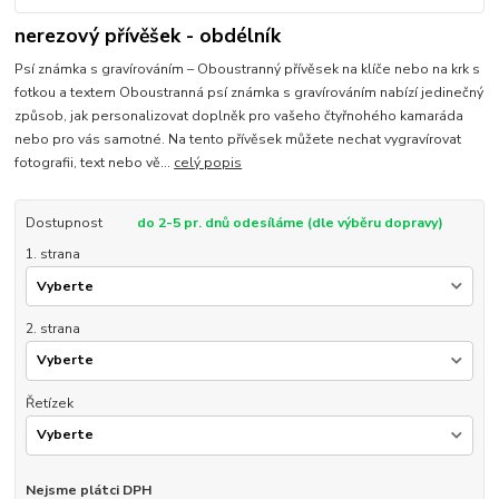
nerezový přívěšek - obdélník
Psí známka s gravírováním – Oboustranný přívěsek na klíče nebo na krk s
fotkou a textem Oboustranná psí známka s gravírováním nabízí jedinečný
způsob, jak personalizovat doplněk pro vašeho čtyřnohého kamaráda
nebo pro vás samotné. Na tento přívěsek můžete nechat vygravírovat
fotografii, text nebo vě...
celý popis
Dostupnost
do 2-5 pr. dnů odesíláme (dle výběru dopravy)
1. strana
2. strana
Řetízek
Nejsme plátci DPH