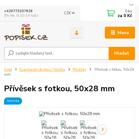
0
ks
+420773237626
CZK
za
0 Kč
(Po-Ne, 8:30-14 hod.)
Menu
Hledat
Úvod
Gravírování do kovu / hliníku
Přívěsky
Přívěsek s fotkou, 50x28
mm
Přívěsek s fotkou, 50x28 mm
Novinka