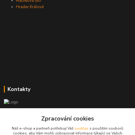
Machkova 587
Hradec Králové
Kontakty
Zákaznická podpora
+420773237626
Zpracování cookies
(Po-Ne, 8:30-14 hod.)
Náš e-shop a partneři potřebují Váš
souhlas
s použitím souborů
cookies, aby Vám mohli zobrazovat informace týkající se Vašich