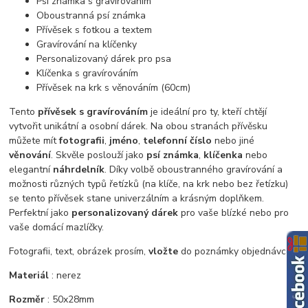
Psí známka s gravírováním
Oboustranná psí známka
Přívěsek s fotkou a textem
Gravírování na klíčenky
Personalizovaný dárek pro psa
Klíčenka s gravírováním
Přívěsek na krk s věnováním (60cm)
Tento
přívěsek s gravírováním
je ideální pro ty, kteří chtějí
vytvořit unikátní a osobní dárek. Na obou stranách přívěsku
můžete mít
fotografii
,
jméno
,
telefonní číslo
nebo jiné
věnování
. Skvěle poslouží jako
psí známka
,
klíčenka
nebo
elegantní
náhrdelník
. Díky volbě oboustranného gravírování a
možnosti různých typů řetízků (na klíče, na krk nebo bez řetízku)
se tento přívěsek stane univerzálním a krásným doplňkem.
Perfektní jako
personalizovaný dárek
pro vaše blízké nebo pro
vaše domácí mazlíčky.
Fotografii, text, obrázek prosím,
vložte
do poznámky objednávce.
Materiál
: nerez
Rozměr
: 50x28mm