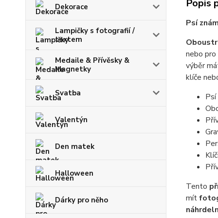
Popis 
Dekorace
Psí znám
Lampičky s fotografií /
textem
Oboustra
nebo pro
Medaile & Přívěsky &
výběr mát
Magnetky
klíče neb
Svatba
Psí
Obo
Pří
Valentýn
Gra
Per
Den matek
Klí
Pří
Halloween
Tento
př
mít
fotog
Dárky pro něho
náhrdeln