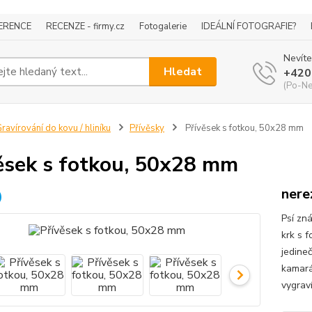
ERENCE
RECENZE - firmy.cz
Fotogalerie
IDEÁLNÍ FOTOGRAFIE?
Nevíte
Hledat
+420
(Po-Ne
ravírování do kovu / hliníku
Přívěsky
Přívěsek s fotkou, 50x28 mm
ěsek s fotkou, 50x28 mm
nere
Psí zn
krk s 
jedine
kamará
vygraví