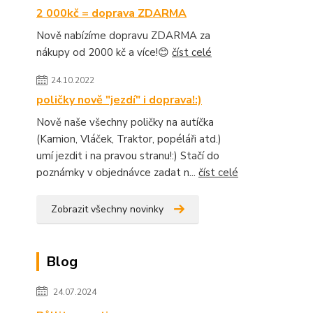
2 000kč = doprava ZDARMA
Nově nabízíme dopravu ZDARMA za
nákupy od 2000 kč a více!😊
číst celé
24.10.2022
poličky nově "jezdí" i doprava!:)
Nově naše všechny poličky na autíčka
(Kamion, Vláček, Traktor, popéláři atd.)
umí jezdit i na pravou stranu!:) Stačí do
poznámky v objednávce zadat n...
číst celé
Zobrazit všechny novinky
Blog
24.07.2024