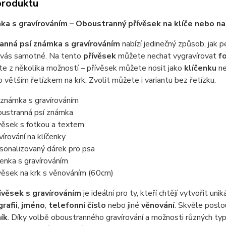
produktu
ka s gravírováním – Oboustranný přívěsek na klíče nebo na
nná psí známka s gravírováním
nabízí jedinečný způsob, jak
 vás samotné. Na tento
přívěsek
můžete nechat vygravírovat
fo
e z několika možností – přívěsek můžete nosit jako
klíčenku
ne
o větším řetízkem na krk. Zvolit můžete i variantu bez řetízku.
 známka s gravírováním
ustranná psí známka
věsek s fotkou a textem
vírování na klíčenky
sonalizovaný dárek pro psa
čenka s gravírováním
věsek na krk s věnováním (60cm)
ívěsek s gravírováním
je ideální pro ty, kteří chtějí vytvořit u
rafii
,
jméno
,
telefonní číslo
nebo jiné
věnování
. Skvěle poslo
ík
. Díky volbě oboustranného gravírování a možnosti různých typů