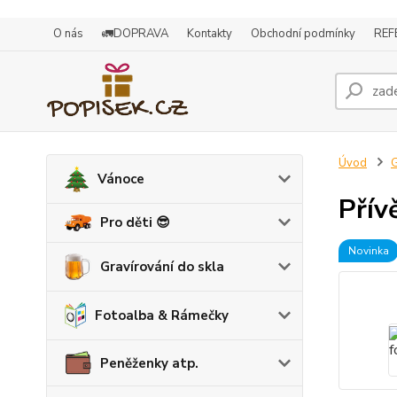
O nás
🚛DOPRAVA
Kontakty
Obchodní podmínky
REF
Úvod
G
Vánoce
Přív
Pro děti 😎
Novinka
Gravírování do skla
Fotoalba & Rámečky
Peněženky atp.