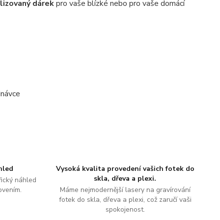
lizovaný dárek
pro vaše blízké nebo pro vaše domácí
dnávce
hled
Vysoká kvalita provedení vašich fotek do
skla, dřeva a plexi.
ický náhled
ovením.
Máme nejmodernější lasery na gravírování
fotek do skla, dřeva a plexi, což zaručí vaši
spokojenost.