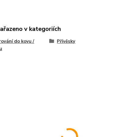
zařazeno v kategoriích
rování do kovu /
Přívěsky
ku