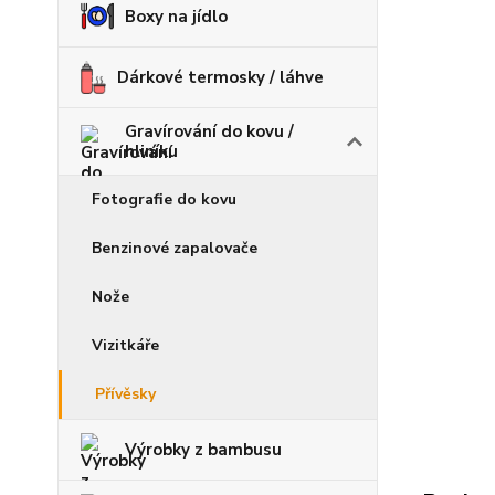
Boxy na jídlo
Dárkové termosky / láhve
Gravírování do kovu /
hliníku
Fotografie do kovu
Benzinové zapalovače
Nože
Vizitkáře
Přívěsky
Výrobky z bambusu