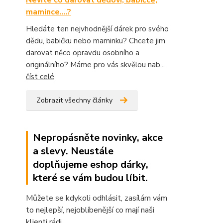
Nevíte co darovat dědovi, babičce,
mamince....?
Hledáte ten nejvhodnější dárek pro svého
dědu, babičku nebo maminku? Chcete jim
darovat něco opravdu osobního a
originálního? Máme pro vás skvělou nab...
číst celé
Zobrazit všechny články
Nepropásněte novinky, akce
a slevy. Neustále
doplňujeme eshop dárky,
které se vám budou líbit.
Můžete se kdykoli odhlásit, zasílám vám
to nejlepší, nejoblíbenější co mají naši
klienti rádi.