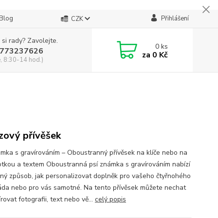
Blog
Přihlášení
CZK
 si rady? Zavolejte.
0
ks
773237626
za
0 Kč
, 8:30-14 hod.)
zový přívěšek
ámka s gravírováním – Oboustranný přívěsek na klíče nebo na
fotkou a textem Oboustranná psí známka s gravírováním nabízí
čný způsob, jak personalizovat doplněk pro vašeho čtyřnohého
da nebo pro vás samotné. Na tento přívěsek můžete nechat
rovat fotografii, text nebo vě...
celý popis