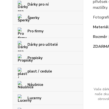
přívěsek 
Dárky pro ní
mazlíčky.
Fotografi
Šperky
Materiá
Pro firmy
Rozměr
Dárky pro učitelé
ZDARM
Propisky
plast / cedule
Náušnice
Vaše dárk
naše zku
Lucerny
obrovs