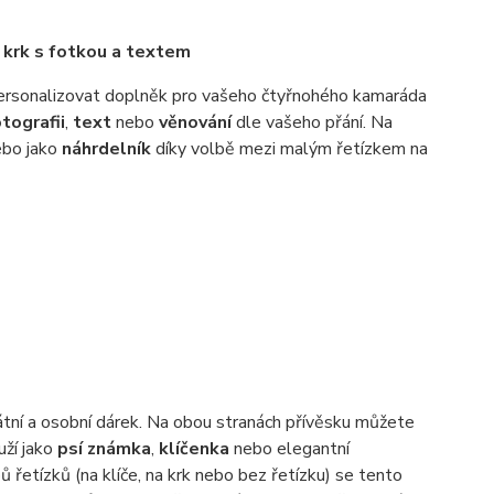
 krk s fotkou a textem
 personalizovat doplněk pro vašeho čtyřnohého kamaráda
tografii
,
text
nebo
věnování
dle vašeho přání. Na
bo jako
náhrdelník
díky volbě mezi malým řetízkem na
nikátní a osobní dárek. Na obou stranách přívěsku můžete
uží jako
psí známka
,
klíčenka
nebo elegantní
 řetízků (na klíče, na krk nebo bez řetízku) se tento