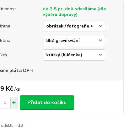
tupnost
do 2-5 pr. dnů odesíláme (dle
výběru dopravy)
strana
strana
ízek
sme plátci DPH
9 Kč
/
ks
Přidat do košíku
roduktu:
-38