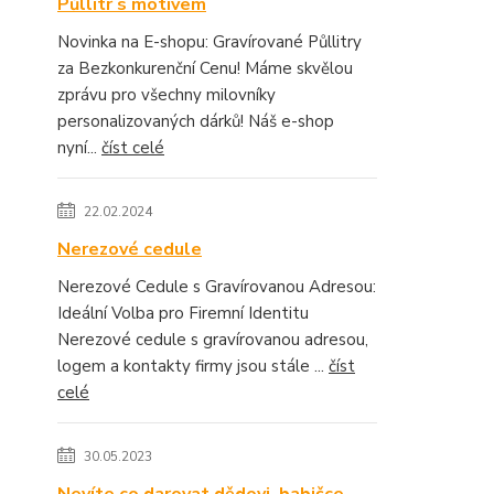
Půllitr s motivem
Novinka na E-shopu: Gravírované Půllitry
za Bezkonkurenční Cenu! Máme skvělou
zprávu pro všechny milovníky
personalizovaných dárků! Náš e-shop
nyní...
číst celé
22.02.2024
Nerezové cedule
Nerezové Cedule s Gravírovanou Adresou:
Ideální Volba pro Firemní Identitu
Nerezové cedule s gravírovanou adresou,
logem a kontakty firmy jsou stále ...
číst
celé
30.05.2023