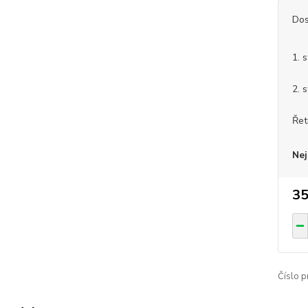
Dos
1. 
2. 
Řet
Nej
35
Číslo p