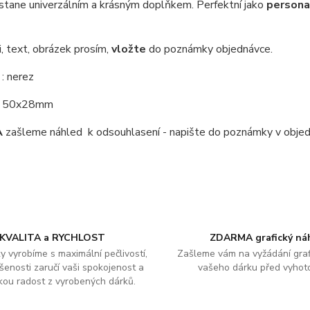
stane univerzálním a krásným doplňkem. Perfektní jako
persona
i, text, obrázek prosím,
vložte
do poznámky objednávce.
l
: nerez
: 50x28mm
A
zašleme náhled k odsouhlasení - napište do poznámky v obje
KVALITA a RYCHLOST
ZDARMA grafický ná
y vyrobíme s maximální pečlivostí,
Zašleme vám na vyžádání graf
šenosti zaručí vaši spokojenost a
vašeho dárku před vyhot
kou radost z vyrobených dárků.