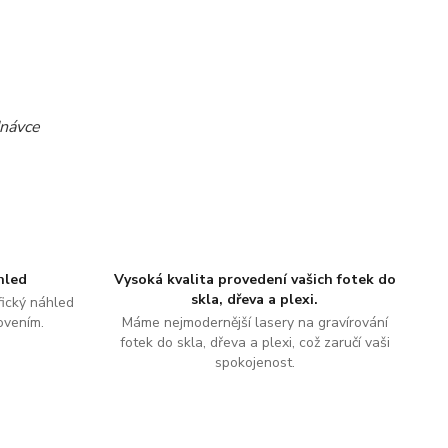
dnávce
hled
Vysoká kvalita provedení vašich fotek do
skla, dřeva a plexi.
ický náhled
ovením.
Máme nejmodernější lasery na gravírování
fotek do skla, dřeva a plexi, což zaručí vaši
spokojenost.