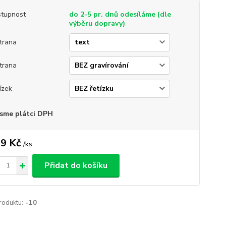
tupnost
do 2-5 pr. dnů odesíláme (dle
výběru dopravy)
strana
strana
ízek
sme plátci DPH
9 Kč
/
ks
Přidat do košíku
roduktu:
-10