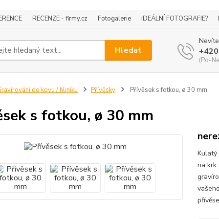
ERENCE
RECENZE - firmy.cz
Fotogalerie
IDEÁLNÍ FOTOGRAFIE?
Nevíte
Hledat
+420
(Po-Ne
ravírování do kovu / hliníku
Přívěsky
Přívěsek s fotkou, ø 30 mm
ěsek s fotkou, ø 30 mm
nere
Kulatý
na krk
gravír
vašeho
přívěse