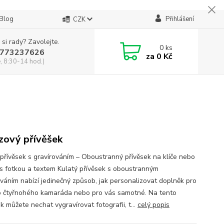
Blog
Přihlášení
CZK
 si rady? Zavolejte.
0
ks
773237626
za
0 Kč
, 8:30-14 hod.)
zový přívěšek
 přívěsek s gravírováním – Oboustranný přívěsek na klíče nebo
 s fotkou a textem Kulatý přívěsek s oboustranným
ováním nabízí jedinečný způsob, jak personalizovat doplněk pro
 čtyřnohého kamaráda nebo pro vás samotné. Na tento
k můžete nechat vygravírovat fotografii, t...
celý popis