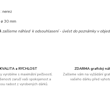
l
: nerez
: ø 30 mm
A
zašleme náhled k odsouhlasení - úvést do poznámky v obje
KVALITA a RYCHLOST
ZDARMA grafický ná
y vyrobíme s maximální pečlivostí,
Zašleme vám na vyžádání graf
šenosti zaručí vaši spokojenost a
vašeho dárku před vyhot
kou radost z vyrobených dárků.