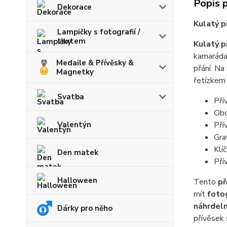
Popis 
Dekorace
Kulatý p
Lampičky s fotografií /
textem
Kulatý p
kamaráda
Medaile & Přívěsky &
přání. Na
Magnetky
řetízkem 
Svatba
Pří
Obo
Pří
Valentýn
Gra
Klí
Den matek
Pří
Halloween
Tento
př
mít
fotog
náhrdeln
Dárky pro něho
přívěsek 