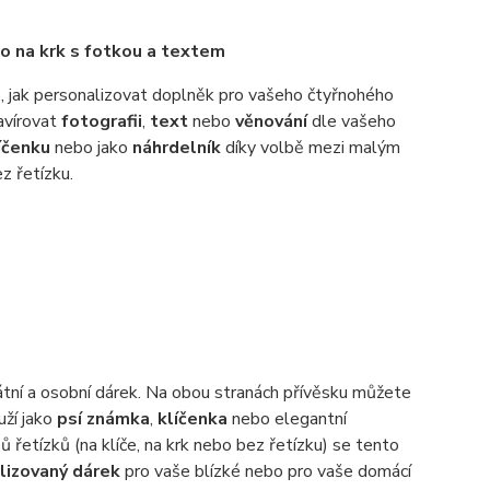
bo na krk s fotkou a textem
, jak personalizovat doplněk pro vašeho čtyřnohého
avírovat
fotografii
,
text
nebo
věnování
dle vašeho
íčenku
nebo jako
náhrdelník
díky volbě mezi malým
z řetízku.
nikátní a osobní dárek. Na obou stranách přívěsku můžete
uží jako
psí známka
,
klíčenka
nebo elegantní
 řetízků (na klíče, na krk nebo bez řetízku) se tento
lizovaný dárek
pro vaše blízké nebo pro vaše domácí