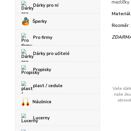
mazlíčky.
Dárky pro ní
Materiá
Šperky
Rozměr
ZDARM
Pro firmy
Dárky pro učitelé
Propisky
plast / cedule
Vaše dárk
naše zku
obrovs
Náušnice
Lucerny