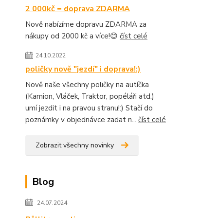
2 000kč = doprava ZDARMA
Nově nabízíme dopravu ZDARMA za
nákupy od 2000 kč a více!😊
číst celé
24.10.2022
poličky nově "jezdí" i doprava!:)
Nově naše všechny poličky na autíčka
(Kamion, Vláček, Traktor, popéláři atd.)
umí jezdit i na pravou stranu!:) Stačí do
poznámky v objednávce zadat n...
číst celé
Zobrazit všechny novinky
Blog
24.07.2024