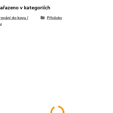
zařazeno v kategoriích
rování do kovu /
Přívěsky
ku