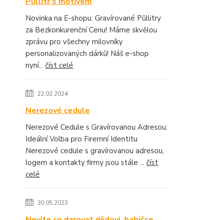
Půllitr s motivem
Novinka na E-shopu: Gravírované Půllitry
za Bezkonkurenční Cenu! Máme skvělou
zprávu pro všechny milovníky
personalizovaných dárků! Náš e-shop
nyní...
číst celé
22.02.2024
Nerezové cedule
Nerezové Cedule s Gravírovanou Adresou:
Ideální Volba pro Firemní Identitu
Nerezové cedule s gravírovanou adresou,
logem a kontakty firmy jsou stále ...
číst
celé
30.05.2023
Nevíte co darovat dědovi, babičce,