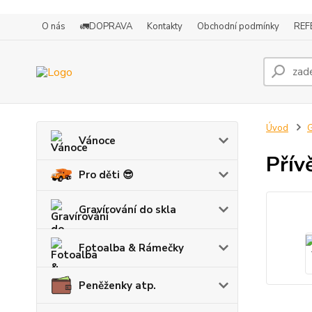
O nás
🚛DOPRAVA
Kontakty
Obchodní podmínky
REF
Úvod
G
Vánoce
Přív
Pro děti 😎
Gravírování do skla
Fotoalba & Rámečky
Peněženky atp.