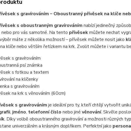
produktu
řívěsek s gravírováním – Oboustranný přívěsek na klíče ne
řívěsek s oboustranným gravírováním
nabízí jedinečný způsob
 nebo pro vás samotné. Na tento
přívěsek
můžete nechat vygr
 výběr máte z několika možností – přívěsek můžete nosit jako
kl
na klíče nebo větším řetízkem na krk. Zvolit můžete i variantu be
věsek s gravírováním
ustranná psí známka
věsek s fotkou a textem
vírování na klíčenky
čenka s gravírováním
věsek na krk s věnováním (60cm)
ívěsek s gravírováním
je ideální pro ty, kteří chtějí vytvořit u
rafii
,
jméno
,
telefonní číslo
nebo jiné
věnování
. Skvěle poslo
ík
. Díky volbě oboustranného gravírování a možnosti různých typů
stane univerzálním a krásným doplňkem. Perfektní jako
persona