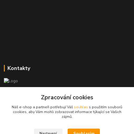
Kontakty
Zákaznická podpora
+420773237626
Zpracování cookies
(Po-Ne, 8:30-14 hod.)
Náš e-shop a partneři potřebují Váš
souhlas
s použitím souborů
cookies, aby Vám mohli zobrazovat informace týkající se Vašich
popisekhk@gmail.com
zájmů.
Souhlasím
Nastavení