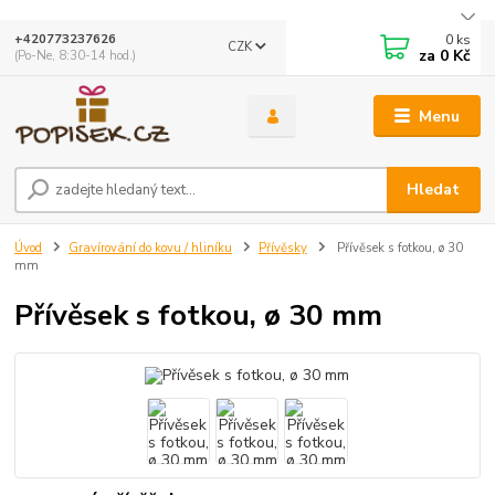
0
ks
+420773237626
CZK
za
0 Kč
(Po-Ne, 8:30-14 hod.)
Menu
Hledat
Úvod
Gravírování do kovu / hliníku
Přívěsky
Přívěsek s fotkou, ø 30
mm
Přívěsek s fotkou, ø 30 mm