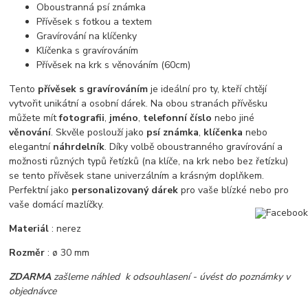
Oboustranná psí známka
Přívěsek s fotkou a textem
Gravírování na klíčenky
Klíčenka s gravírováním
Přívěsek na krk s věnováním (60cm)
Tento
přívěsek s gravírováním
je ideální pro ty, kteří chtějí
vytvořit unikátní a osobní dárek. Na obou stranách přívěsku
můžete mít
fotografii
,
jméno
,
telefonní číslo
nebo jiné
věnování
. Skvěle poslouží jako
psí známka
,
klíčenka
nebo
elegantní
náhrdelník
. Díky volbě oboustranného gravírování a
možnosti různých typů řetízků (na klíče, na krk nebo bez řetízku)
se tento přívěsek stane univerzálním a krásným doplňkem.
Perfektní jako
personalizovaný dárek
pro vaše blízké nebo pro
vaše domácí mazlíčky.
Materiál
: nerez
Rozměr
: ø 30 mm
ZDARMA
zašleme náhled k odsouhlasení - úvést do poznámky v
objednávce