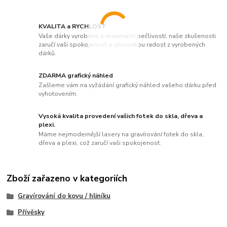
KVALITA a RYCHLOST
Vaše dárky vyrobíme s maximální pečlivostí, naše zkušenosti
zaručí vaši spokojenost a obrovskou radost z vyrobených
dárků.
ZDARMA grafický náhled
Zašleme vám na vyžádání grafický náhled vašeho dárku před
vyhotovením.
Vysoká kvalita provedení vašich fotek do skla, dřeva a
plexi.
Máme nejmodernější lasery na gravírování fotek do skla,
dřeva a plexi, což zaručí vaši spokojenost.
Zboží zařazeno v kategoriích
Gravírování do kovu / hliníku
Přívěsky