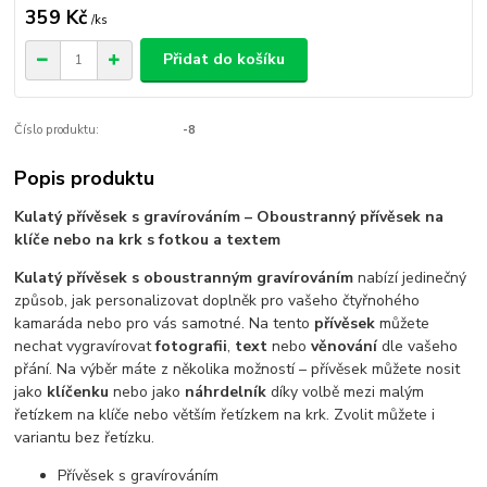
359 Kč
/
ks
Přidat do košíku
Číslo produktu:
-8
Popis produktu
Kulatý přívěsek s gravírováním – Oboustranný přívěsek na
klíče nebo na krk s fotkou a textem
Kulatý přívěsek s oboustranným gravírováním
nabízí jedinečný
způsob, jak personalizovat doplněk pro vašeho čtyřnohého
kamaráda nebo pro vás samotné. Na tento
přívěsek
můžete
nechat vygravírovat
fotografii
,
text
nebo
věnování
dle vašeho
přání. Na výběr máte z několika možností – přívěsek můžete nosit
jako
klíčenku
nebo jako
náhrdelník
díky volbě mezi malým
řetízkem na klíče nebo větším řetízkem na krk. Zvolit můžete i
variantu bez řetízku.
Přívěsek s gravírováním