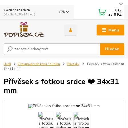
0
ks
+420773237626
CZK
za
0 Kč
(Po-Ne, 8:30-14 hod.)
Menu
Hledat
Úvod
Gravírování do kovu / hliníku
Přívěsky
Přívěsek s fotkou srdce ❤️
34x31 mm
Přívěsek s fotkou srdce ❤️ 34x31
mm