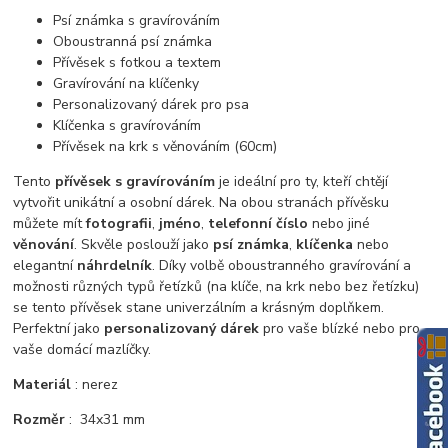
Psí známka s gravírováním
Oboustranná psí známka
Přívěsek s fotkou a textem
Gravírování na klíčenky
Personalizovaný dárek pro psa
Klíčenka s gravírováním
Přívěsek na krk s věnováním (60cm)
Tento
přívěsek s gravírováním
je ideální pro ty, kteří chtějí
vytvořit unikátní a osobní dárek. Na obou stranách přívěsku
můžete mít
fotografii
,
jméno
,
telefonní číslo
nebo jiné
věnování
. Skvěle poslouží jako
psí známka
,
klíčenka
nebo
elegantní
náhrdelník
. Díky volbě oboustranného gravírování a
možnosti různých typů řetízků (na klíče, na krk nebo bez řetízku)
se tento přívěsek stane univerzálním a krásným doplňkem.
Perfektní jako
personalizovaný dárek
pro vaše blízké nebo pro
vaše domácí mazlíčky.
Materiál
: nerez
Rozměr
: 34x31 mm