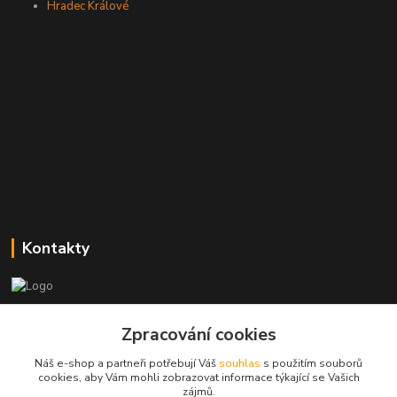
Hradec Králové
Kontakty
Zákaznická podpora
+420773237626
Zpracování cookies
(Po-Ne, 8:30-14 hod.)
Náš e-shop a partneři potřebují Váš
souhlas
s použitím souborů
cookies, aby Vám mohli zobrazovat informace týkající se Vašich
popisekhk@gmail.com
zájmů.