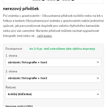
nerezový přívěšek
Psí známka s gravírováním – Oboustranný přívěsek na klíče nebo na krk s
fotkou a textem Oboustranná psí známka s gravírováním nabízí jedinečný
způsob, jak personalizovat doplněk pro vašeho čtyřnohého kamaráda
nebo pro vás samotné. Na tento přívěsek můžete nechat vygravírovat
fotografii, text nebo vě...
celý popis
Dostupnost
do 2-5 pr. dnů odesíláme (dle výběru dopravy)
1. strana
2. strana
Řetízek
Nejsme plátci DPH