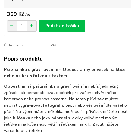
369 Kč
/
ks
Přidat do košíku
Číslo produktu:
-26
Popis produktu
Psí známka s gravírováním – Oboustranný přívěsek na klíče
nebo na krk s fotkou a textem
Oboustranná psí známka s gravírováním
nabízí jedinečný
způsob, jak personalizovat doplněk pro vašeho čtyřnohého
kamaráda nebo pro vás samotné. Na tento
přívěsek
můžete
nechat vygravírovat
fotografii
,
text
nebo
věnování
dle vašeho
přání. Na výběr máte z několika možností – přívěsek můžete nosit
jako
klíčenku
nebo jako
náhrdelník
díky volbě mezi malým
řetízkem na klíče nebo větším řetízkem na krk. Zvolit můžete i
variantu bez řetízku.