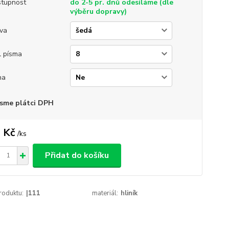
tupnost
do 2-5 pr. dnů odesíláme (dle
výběru dopravy)
va
l písma
na
sme plátci DPH
 Kč
/
ks
Přidat do košíku
roduktu:
|111
materiál:
hliník