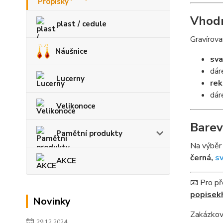
Vhodn
plast / cedule
Gravírova
Náušnice
sva
dár
Lucerny
rek
dár
Velikonoce
Barev
Pamětní produkty
Na výběr
černá,
s
AKCE
📧 Pro př
popisek
Novinky
Zakázková
29.12.2024