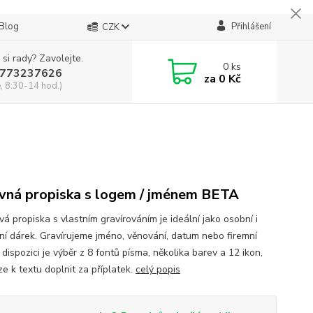
Blog
Přihlášení
CZK
 si rady? Zavolejte.
0
ks
773237626
za
0 Kč
, 8:30-14 hod.)
vná propiska s logem / jménem BETA
vá propiska s vlastním gravírováním je ideální jako osobní i
ní dárek. Gravírujeme jméno, věnování, datum nebo firemní
 dispozici je výběr z 8 fontů písma, několika barev a 12 ikon,
ze k textu doplnit za příplatek.
celý popis