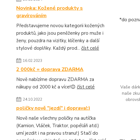
Novinka: Kožené produkty s
gravírováním
*do pozná
Představujeme novou kategorii kožených
produktů, jako jsou peněženky pro muže i
ženy, pouzdra na vizitky, klíčenky a další
stylové doplňky. Každý prod...
číst celé
16.02.2023
2 000kč = doprava ZDARMA
Nově nabízíme dopravu ZDARMA za
nákupy od 2000 kč a více!😊
číst celé
Vaše dárk
naše zku
obrovs
24.10.2022
poličky nově "jezdí" i doprava!:)
Nově naše všechny poličky na autíčka
(Kamion, Vláček, Traktor, popéláři atd.)
umí jezdit i na pravou stranu!:) Stačí do