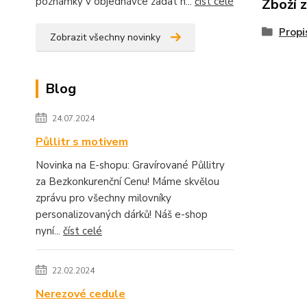
poznámky v objednávce zadat n...
číst celé
Zboží 
Propi
Zobrazit všechny novinky
Blog
24.07.2024
Půllitr s motivem
Novinka na E-shopu: Gravírované Půllitry
za Bezkonkurenční Cenu! Máme skvělou
zprávu pro všechny milovníky
personalizovaných dárků! Náš e-shop
nyní...
číst celé
22.02.2024
Nerezové cedule