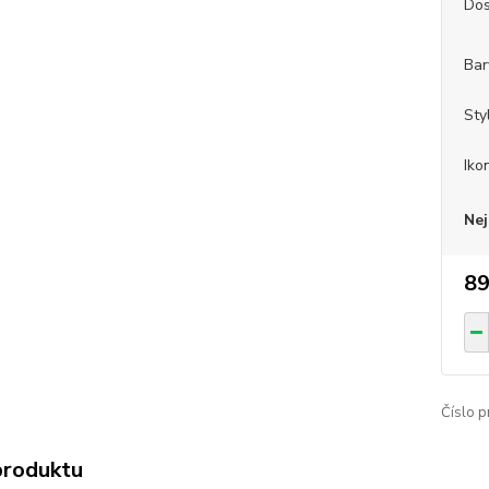
Dos
Bar
Sty
Iko
Nej
89
Číslo p
produktu