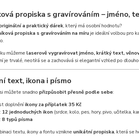
ková propiska s gravírováním – jméno, te
originální a praktický dárek
, který má osobní hodnotu?
níková propiska s gravírováním na míru
je ideální volbou pro 
o.
isku můžeme
laserově vygravírovat jméno, krátký text, věnov
ní je trvalé, neotírá se a zachovává si elegantní vzhled po dlouh
í text, ikona i písmo
 si můžete snadno
přizpůsobit přesně podle sebe
:
t doplnění
ikony za příplatek 35 Kč
z
12 jednoduchých ikon
(srdce, kolo, pes, hory, pivo, učitelka, ka
z
8 typů písma
inaci textu, ikony a fontu vznikne
unikátní propiska
, která se h