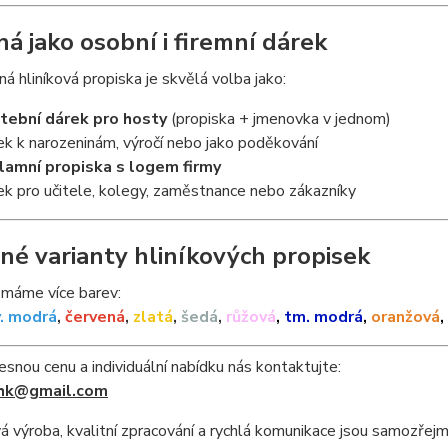
á jako osobní i firemní dárek
ná hliníková propiska je skvělá volba jako:
tební dárek pro hosty
(propiska + jmenovka v jednom)
ek k narozeninám, výročí nebo jako poděkování
lamní propiska s logem firmy
ek pro učitele, kolegy, zaměstnance nebo zákazníky
né varianty hliníkových propisek
 máme více barev:
v. modrá
,
červená
,
zlatá
,
šedá
,
růžová
,
tm. modrá
,
oranžová
,
esnou cenu a individuální nabídku nás kontaktujte:
hk@gmail.com
 výroba, kvalitní zpracování a rychlá komunikace jsou samozřejm