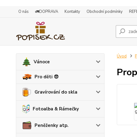
O nás
🚛DOPRAVA
Kontakty
Obchodní podmínky
REF
Úvod
P
Vánoce
Prop
Pro děti 😎
Gravírování do skla
Fotoalba & Rámečky
Peněženky atp.