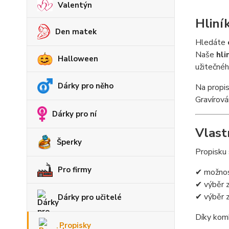
Valentýn
Hliní
Den matek
Hledáte
Naše
hli
Halloween
užitečnéh
Dárky pro něho
Na prop
Gravírová
Dárky pro ní
Vlastn
Šperky
Propisku
Pro firmy
✔ možnos
✔ výběr 
✔ výběr 
Dárky pro učitelé
Díky komb
Propisky