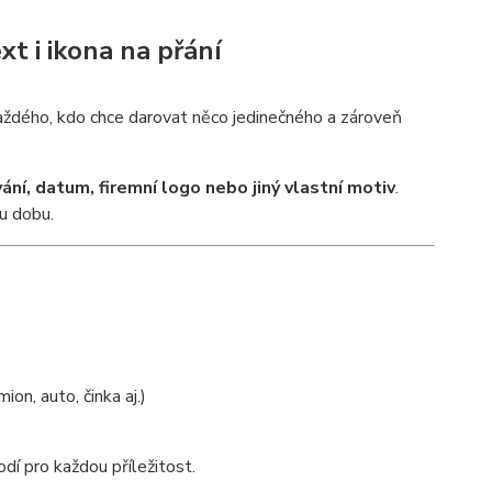
xt i ikona na přání
každého, kdo chce darovat něco jedinečného a zároveň
ání, datum, firemní logo nebo jiný vlastní motiv
.
ou dobu.
mion, auto, činka aj.)
odí pro každou příležitost.