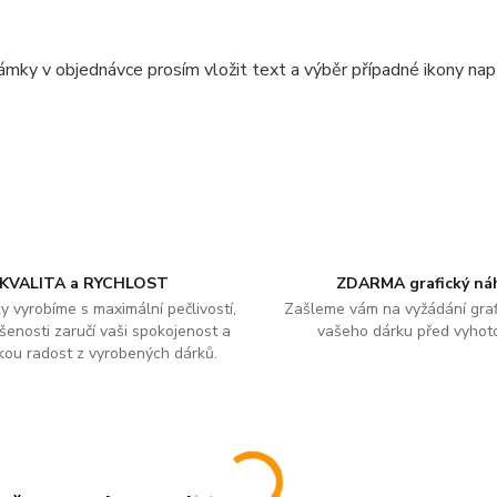
mky v objednávce prosím vložit text a výběr případné ikony nap
KVALITA a RYCHLOST
ZDARMA grafický ná
y vyrobíme s maximální pečlivostí,
Zašleme vám na vyžádání graf
šenosti zaručí vaši spokojenost a
vašeho dárku před vyhot
kou radost z vyrobených dárků.