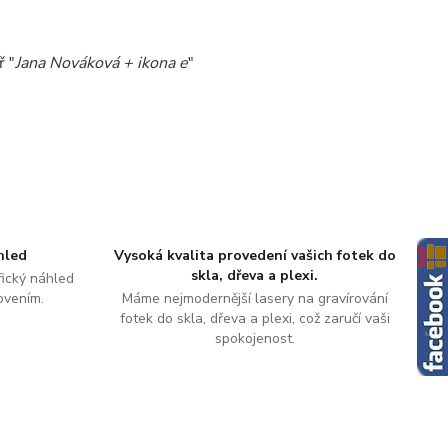
ř "
Jana Nováková + ikona e
"
hled
Vysoká kvalita provedení vašich fotek do
skla, dřeva a plexi.
ický náhled
ovením.
Máme nejmodernější lasery na gravírování
fotek do skla, dřeva a plexi, což zaručí vaši
spokojenost.